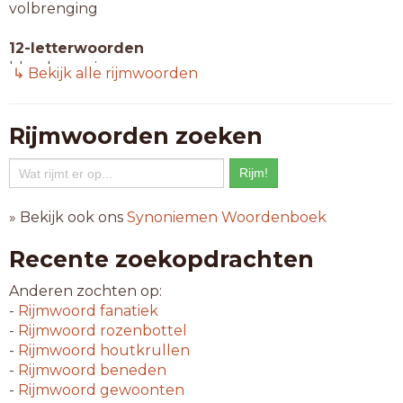
volbrenging
12-letterwoorden
bloedmenging
↳ Bekijk alle rijmwoorden
kleurmenging
overbrenging
Rijmwoorden zoeken
13-letterwoorden
onderbrenging
terugbrenging
voortbrenging
» Bekijk ook ons
Synoniemen Woordenboek
14-letterwoorden
Recente zoekopdrachten
baanverlenging
niet-inmenging
Anderen zochten op:
taalvermenging
-
Rijmwoord
fanatiek
-
Rijmwoord
rozenbottel
15-letterwoorden
-
Rijmwoord
houtkrullen
staatsinmenging
-
Rijmwoord
beneden
terdoodbrenging
-
Rijmwoord
gewoonten