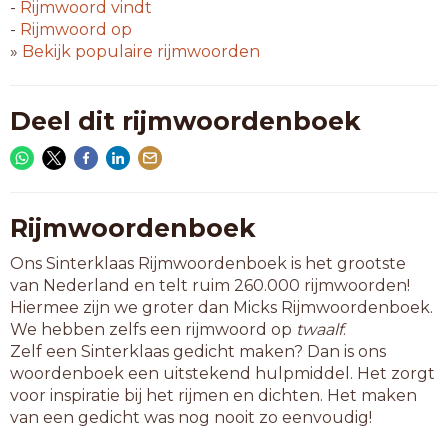
-
Rijmwoord
vindt
16-letterwoorden
-
Rijmwoord
op
levensverlenging
»
Bekijk populaire rijmwoorden
rassenvermenging
riemoverbrenging
totstandbrenging
Deel dit rijmwoordenboek
18-letterwoorden
belangenvermenging
contractverlenging
krachtoverbrenging
Rijmwoordenboek
overheidsinmenging
Ons Sinterklaas Rijmwoordenboek is het grootste
tenuitvoerbrenging
van Nederland en telt ruim 260.000 rijmwoorden!
werktijdverlenging
Hiermee zijn we groter dan Micks Rijmwoordenboek.
We hebben zelfs een rijmwoord op
twaalf
.
21-letterwoorden
Zelf een Sinterklaas gedicht maken? Dan is ons
arbeidsduurverlenging
woordenboek een uitstekend hulpmiddel. Het zorgt
arbeidstijdverlenging
voor inspiratie bij het rijmen en dichten. Het maken
van een gedicht was nog nooit zo eenvoudig!
22-letterwoorden
bedrijfstijdverlenging