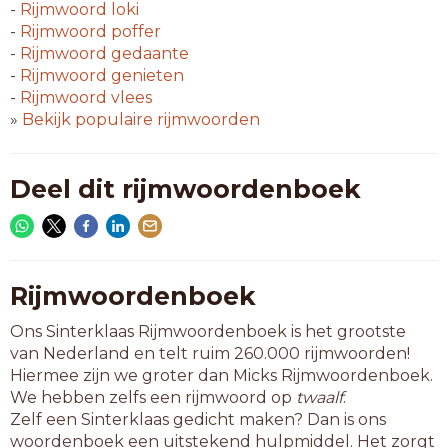
-
Rijmwoord
loki
-
Rijmwoord
poffer
-
Rijmwoord
gedaante
-
Rijmwoord
genieten
-
Rijmwoord
vlees
»
Bekijk populaire rijmwoorden
Deel dit rijmwoordenboek
Rijmwoordenboek
Ons Sinterklaas Rijmwoordenboek is het grootste
van Nederland en telt ruim 260.000 rijmwoorden!
Hiermee zijn we groter dan Micks Rijmwoordenboek.
We hebben zelfs een rijmwoord op
twaalf
.
Zelf een Sinterklaas gedicht maken? Dan is ons
woordenboek een uitstekend hulpmiddel. Het zorgt