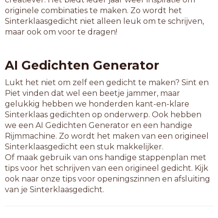
shabby
originele combinaties te maken. Zo wordt het
sherry
Sinterklaasgedicht niet alleen leuk om te schrijven,
shimmy
maar ook om voor te dragen!
smiley
trendy
tricky
AI Gedichten Generator
uitzie
verzie
Lukt het niet om zelf een gedicht te maken? Sint en
volley
Piet vinden dat wel een beetje jammer, maar
whisky
gelukkig hebben we honderden kant-en-klare
Sinterklaas gedichten op onderwerp. Ook hebben
7-letterwoorden
we een AI Gedichten Generator en een handige
biscuit
Rijmmachine. Zo wordt het maken van een origineel
chutney
Sinterklaasgedicht een stuk makkelijker.
circuit
Of maak gebruik van ons handige stappenplan met
cockney
tips voor het schrijven van een origineel gedicht. Kijk
country
ook naar onze tips voor openingszinnen en afsluiting
doorzie
van je Sinterklaasgedicht.
ecstasy
erejury
fantasy