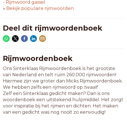
oblie
-
Rijmwoord
gassel
omzie
»
Bekijk populaire rijmwoorden
opzie
panty
penny
Deel dit rijmwoordenboek
proxy
puppy
putty
query
ready
Rijmwoordenboek
rugby
Ons Sinterklaas Rijmwoordenboek is het grootste
sorry
van Nederland en telt ruim 260.000 rijmwoorden!
sulky
Hiermee zijn we groter dan Micks Rijmwoordenboek.
teddy
We hebben zelfs een rijmwoord op
twaalf
.
tipsy
Zelf een Sinterklaas gedicht maken? Dan is ons
toddy
woordenboek een uitstekend hulpmiddel. Het zorgt
tommy
voor inspiratie bij het rijmen en dichten. Het maken
zloty
van een gedicht was nog nooit zo eenvoudig!
6-letterwoorden
aanzie