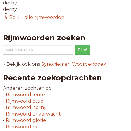
derby
derny
dizzy
↳ Bekijk alle rijmwoorden
dolby
dolly
dummy
Rijmwoorden zoeken
epoxy
ferry
folky
funky
» Bekijk ook ons
Synoniemen Woordenboek
gipsy
guppy
Recente zoekopdrachten
happy
heavy
Anderen zochten op:
husky
-
Rijmwoord
lente
inzie
-
Rijmwoord
ossie
jazzy
-
Rijmwoord
horny
kinky
-
Rijmwoord
onverwacht
lolly
-
Rijmwoord
glorie
nimby
-
Rijmwoord
nel