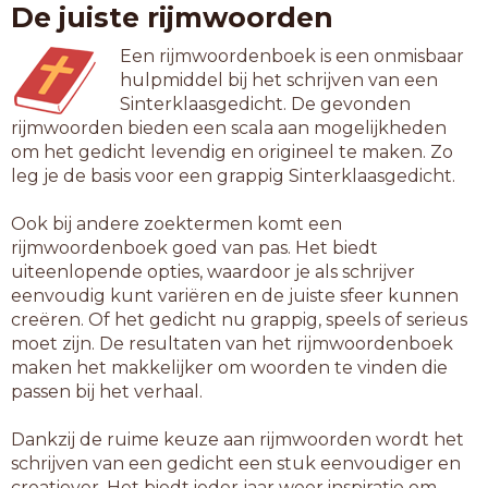
De juiste rijmwoorden
comedy
county
Een rijmwoordenboek is een onmisbaar
donkey
hulpmiddel bij het schrijven van een
flashy
Sinterklaasgedicht. De gevonden
floppy
rijmwoorden bieden een scala aan mogelijkheden
glossy
om het gedicht levendig en origineel te maken. Zo
groggy
leg je de basis voor een grappig Sinterklaasgedicht.
groovy
grungy
Ook bij andere zoektermen komt een
herzie
rijmwoordenboek goed van pas. Het biedt
jersey
uiteenlopende opties, waardoor je als schrijver
jockey
eenvoudig kunt variëren en de juiste sfeer kunnen
medley
creëren. Of het gedicht nu grappig, speels of serieus
memory
moet zijn. De resultaten van het rijmwoordenboek
miszie
maken het makkelijker om woorden te vinden die
nobody
passen bij het verhaal.
ontzie
oublie
Dankzij de ruime keuze aan rijmwoorden wordt het
pantry
schrijven van een gedicht een stuk eenvoudiger en
plenty
creatiever. Het biedt ieder jaar weer inspiratie om