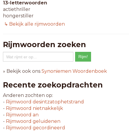
13-letterwoorden
actiethriller
hongerstiller
↳ Bekijk alle rijmwoorden
15-letterwoorden
misdaadthriller
politiethriller
Rijmwoorden zoeken
16-letterwoorden
spionagethriller
» Bekijk ook ons
Synoniemen Woordenboek
17-letterwoorden
aardappelschiller
Recente zoekopdrachten
rechtbankthriller
Anderen zochten op:
-
Rijmwoord
desintzatophetstrand
-
Rijmwoord
nietnakkelijk
-
Rijmwoord
an
-
Rijmwoord
geluidenen
-
Rijmwoord
gecordineerd