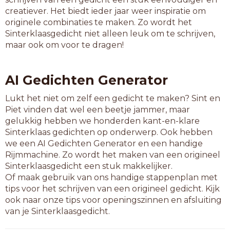
zwemvliezen
creatiever. Het biedt ieder jaar weer inspiratie om
originele combinaties te maken. Zo wordt het
12-letterwoorden
Sinterklaasgedicht niet alleen leuk om te schrijven,
borstvliezen
maar ook om voor te dragen!
dichtvriezen
eetserviezen
eindadviezen
AI Gedichten Generator
havoadviezen
herverkiezen
Lukt het niet om zelf een gedicht te maken? Sint en
hoornvliezen
Piet vinden dat wel een beetje jammer, maar
huuradviezen
gelukkig hebben we honderden kant-en-klare
kapotvriezen
Sinterklaas gedichten op onderwerp. Ook hebben
koopadviezen
we een AI Gedichten Generator en een handige
mattenbiezen
Rijmmachine. Zo wordt het maken van een origineel
reisadviezen
Sinterklaasgedicht een stuk makkelijker.
reisdeviezen
Of maak gebruik van ons handige stappenplan met
scheurkiezen
tips voor het schrijven van een origineel gedicht. Kijk
slijmvliezen
ook naar onze tips voor openingszinnen en afsluiting
stemadviezen
van je Sinterklaasgedicht.
taaladviezen
uitverkiezen