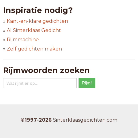
vezelvliezen
Inspiratie nodig?
13-letterwoorden
»
Kant-en-klare gedichten
boekverliezen
»
AI Sinterklaas Gedicht
dieetadviezen
»
Rijmmachine
gehoorvliezen
geldverliezen
»
Zelf gedichten maken
glasserviezen
hersenvliezen
kleuradviezen
Rijmwoorden zoeken
partij kiezen
schaalvliezen
theeserviezen
tijdverliezen
vruchtvliezen
14-letterwoorden
©1997-2026
Sinterklaasgedichten.com
beursverliezen
hoofdcommiezen
koersverliezen