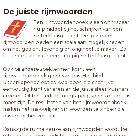
verkniezen
De juiste rijmwoorden
vervriezen
wegbliezen
Een rijmwoordenboek is een onmisbaar
weivliezen
hulpmiddel bij het schrijven van een
Sinterklaasgedicht. De gevonden
11-letterwoorden
rijmwoorden bieden een scala aan mogelijkheden
beenvliezen
om het gedicht levendig en origineel te maken. Zo
bindvliezen
leg je de basis voor een grappig Sinterklaasgedicht.
boogfriezen
buikvliezen
Ook bij andere zoektermen komt een
darmvliezen
rijmwoordenboek goed van pas. Het biedt
diepvriezen
uiteenlopende opties, waardoor je als schrijver
doodvriezen
eenvoudig kunt variëren en de juiste sfeer kunnen
hartvliezen
creëren. Of het gedicht nu grappig, speels of serieus
longvliezen
moet zijn. De resultaten van het rijmwoordenboek
merchandise
maken het makkelijker om woorden te vinden die
preadviezen
passen bij het verhaal.
stoelbiezen
vaatvliezen
Dankzij de ruime keuze aan rijmwoorden wordt het
vastvriezen
schrijven van een gedicht een stuk eenvoudiger en