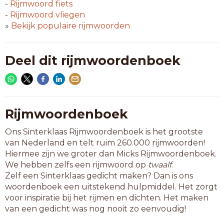
ombliezen
-
Rijmwoord
fiets
opbliezen
-
Rijmwoord
vliegen
opvriezen
»
Bekijk populaire rijmwoorden
preciezen
serviezen
uitkiezen
Deel dit rijmwoordenboek
verkiezen
verliezen
10-letterwoorden
aanbliezen
Rijmwoordenboek
doorkiezen
Ons Sinterklaas Rijmwoordenboek is het grootste
melkkiezen
van Nederland en telt ruim 260.000 rijmwoorden!
netvliezen
Hiermee zijn we groter dan Micks Rijmwoordenboek.
oogvliezen
We hebben zelfs een rijmwoord op
twaalf
.
oorvliezen
Zelf een Sinterklaas gedicht maken? Dan is ons
streetwise
woordenboek een uitstekend hulpmiddel. Het zorgt
toevriezen
voor inspiratie bij het rijmen en dichten. Het maken
tramremise
van een gedicht was nog nooit zo eenvoudig!
uitbliezen
uitvriezen