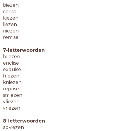
biezen
cerise
kiezen
liezen
niezen
remise
7-letterwoorden
bliezen
enclise
exquise
friezen
kniezen
reprise
smiezen
vliezen
vriezen
8-letterwoorden
adviezen