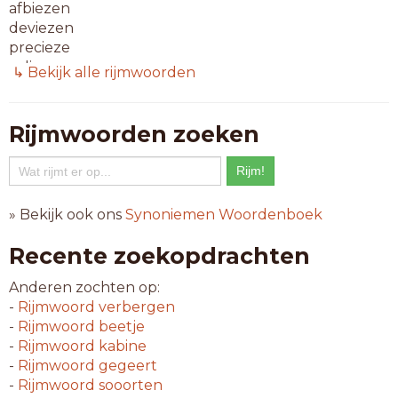
afbiezen
deviezen
precieze
valiezen
↳ Bekijk alle rijmwoorden
vocalise
9-letterwoorden
Rijmwoorden zoeken
afbliezen
afvriezen
bevriezen
commiezen
» Bekijk ook ons
Synoniemen Woordenboek
eivliezen
expertise
Recente zoekopdrachten
franchise
herkiezen
Anderen zochten op:
inbliezen
-
Rijmwoord
verbergen
invriezen
-
Rijmwoord
beetje
karbiezen
-
Rijmwoord
kabine
markiezen
-
Rijmwoord
gegeert
mestiezen
-
Rijmwoord
sooorten