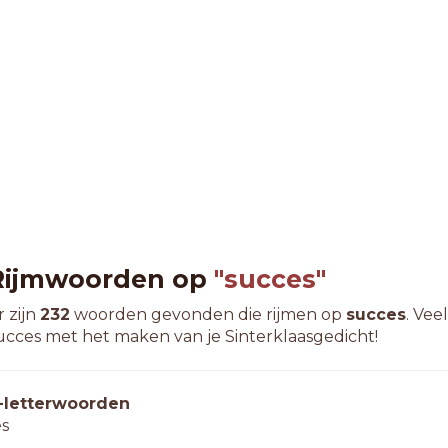
Rijmwoorden op
"succes"
r zijn
232
woorden gevonden die rijmen op
succes
. Veel
ucces met het maken van je Sinterklaasgedicht!
-letterwoorden
es