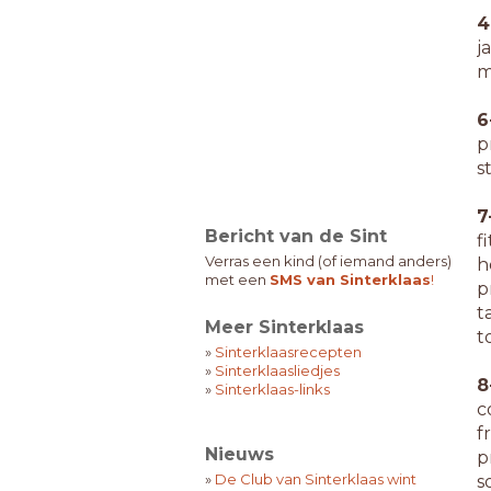
4
j
m
6
p
s
7
Bericht van de Sint
f
Verras een kind (of iemand anders)
h
met een
SMS van Sinterklaas
!
p
t
Meer Sinterklaas
t
»
Sinterklaasrecepten
»
Sinterklaasliedjes
8
»
Sinterklaas-links
c
f
Nieuws
p
»
De Club van Sinterklaas wint
s