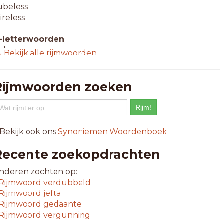
ubeless
ireless
-letterwoorden
akproces
 Bekijk alle rijmwoorden
trapless
egproces
Rijmwoorden zoeken
0-letterwoorden
oorproces
ouwproces
eelproces
 Bekijk ook ons
Synoniemen Woordenboek
enkproces
rukproces
Recente zoekopdrachten
rfprinses
ietproces
nderen zochten op:
ookproces
Rijmwoord
verdubbeld
atin jazz
Rijmwoord
jefta
eerproces
Rijmwoord
gedaante
aakproces
Rijmwoord
vergunning