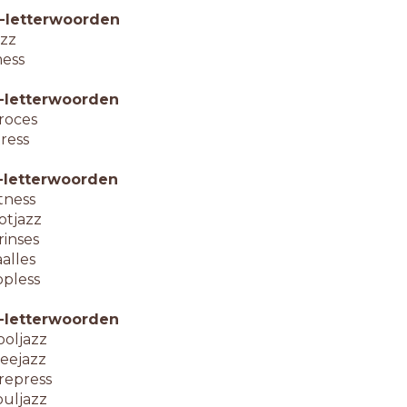
-letterwoorden
azz
ess
-letterwoorden
roces
tress
-letterwoorden
itness
otjazz
rinses
aalles
opless
-letterwoorden
ooljazz
reejazz
repress
ouljazz