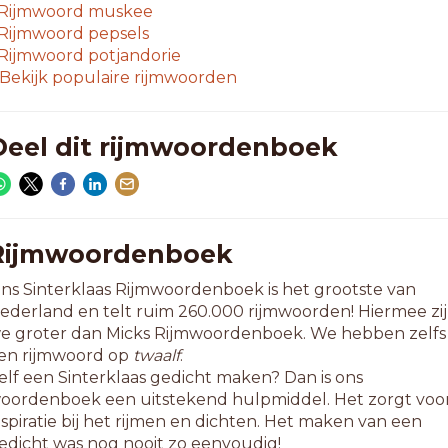
eetproces
Rijmwoord
muskee
egaproces
Rijmwoord
pepsels
ouwproces
Rijmwoord
potjandorie
howproces
Bekijk populaire rijmwoorden
tewardess
erkproces
erkstress
Deel dit rijmwoordenboek
oekproces
1-letterwoorden
fzetproces
attledress
Rijmwoordenboek
rouwproces
ns Sinterklaas Rijmwoordenboek is het grootste van
roogproces
ederland en telt ruim 260.000 rijmwoorden! Hiermee zi
rugsproces
e groter dan Micks Rijmwoordenboek. We hebben zelfs
usieproces
en rijmwoord op
twaalf
.
roeiproces
elf een Sinterklaas gedicht maken? Dan is ons
euzeproces
oordenboek een uitstekend hulpmiddel. Het zorgt voo
ringproces
nspiratie bij het rijmen en dichten. Het maken van een
plosproces
edicht was nog nooit zo eenvoudig!
rintproces