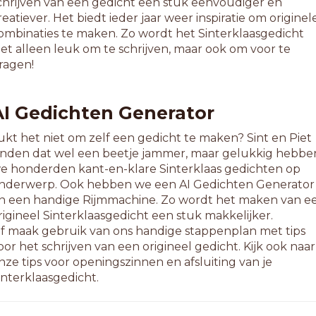
chrijven van een gedicht een stuk eenvoudiger en
reatiever. Het biedt ieder jaar weer inspiratie om originel
3-letterwoorden
ombinaties te maken. Zo wordt het Sinterklaasgedicht
ankoopproces
iet alleen leuk om te schrijven, maar ook om voor te
fbraakproces
ragen!
rbeidsproces
ssisenproces
eleidsproces
AI Gedichten Generator
esluitproces
ollarprinses
ukt het niet om zelf een gedicht te maken? Sint en Piet
elingsproces
inden dat wel een beetje jammer, maar gelukkig hebbe
erstelproces
e honderden kant-en-klare Sinterklaas gedichten op
eukenprinses
nderwerp. Ook hebben we een AI Gedichten Generator
aîtres
n een handige Rijmmachine. Zo wordt het maken van e
onsterproces
rigineel Sinterklaasgedicht een stuk makkelijker.
fficiersmess
f maak gebruik van ons handige stappenplan met tips
ntwerpproces
oor het schrijven van een origineel gedicht. Kijk ook naar
chertsproces
nze tips voor openingszinnen en afsluiting van je
chrijfproces
interklaasgedicht.
tèles
axatieproces