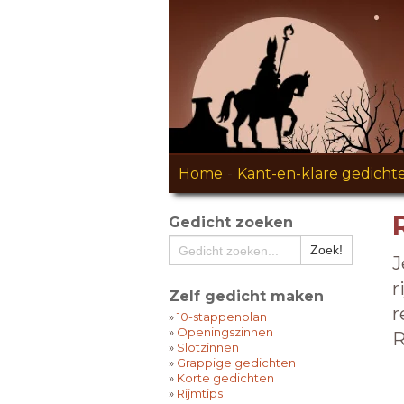
Home
-
Kant-en-klare gedicht
Gedicht zoeken
J
r
Zelf gedicht maken
r
»
10-stappenplan
»
Openingszinnen
R
»
Slotzinnen
»
Grappige gedichten
»
Korte gedichten
»
Rijmtips