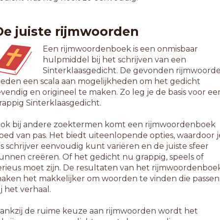
roefproces
maadproces
De juiste rijmwoorden
meltproces
terfproces
Een rijmwoordenboek is een onmisbaar
trafproces
hulpmiddel bij het schrijven van een
Sinterklaasgedicht. De gevonden rijmwoord
2-letterwoorden
ieden een scala aan mogelijkheden om het gedicht
fbouwproces
evendig en origineel te maken. Zo leg je de basis voor ee
ewaarproces
rappig Sinterklaasgedicht.
opingproces
raudeproces
ok bij andere zoektermen komt een rijmwoordenboek
roepsproces
oed van pas. Het biedt uiteenlopende opties, waardoor j
eksenproces
ls schrijver eenvoudig kunt variëren en de juiste sfeer
ntakeproces
unnen creëren. Of het gedicht nu grappig, speels of
roonprinses
erieus moet zijn. De resultaten van het rijmwoordenboe
evensproces
aken het makkelijker om woorden te vinden die passen
mkeerproces
ij het verhaal.
chijnproces
redesproces
ankzij de ruime keuze aan rijmwoorden wordt het
iekteproces