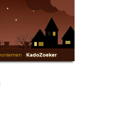
noniemen
-
KadoZoeker
t