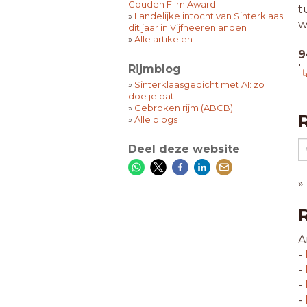
Gouden Film Award
t
»
Landelijke intocht van Sinterklaas
w
dit jaar in Vijfheerenlanden
»
Alle artikelen
9
Rijmblog
b
↳
s
»
Sinterklaasgedicht met AI: zo
doe je dat!
w
»
Gebroken rijm (ABCB)
»
Alle blogs
1
b
Deel deze website
b
d
»
d
d
e
g
A
k
-
l
-
l
-
m
-