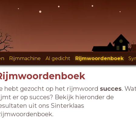
en
-
Rijmmachine
-
AI gedicht
-
Rijmwoordenboek
-
Sy
Rijmwoordenboek
e hebt gezocht op het rijmwoord
succes
. Wa
ijmt er op succes? Bekijk hieronder de
esultaten uit ons Sinterklaas
ijmwoordenboek.