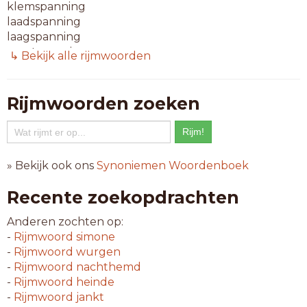
klemspanning
laadspanning
laagspanning
meetspanning
↳ Bekijk alle rijmwoorden
overspanning
spelspanning
voorspanning
Rijmwoorden zoeken
13-letterwoorden
beginspanning
breukspanning
» Bekijk ook ons
Synoniemen Woordenboek
krimpspanning
plaatspanning
Recente zoekopdrachten
samenspanning
spierspanning
Anderen zochten op:
tankbemanning
-
Rijmwoord
simone
-
Rijmwoord
wurgen
14-letterwoorden
-
Rijmwoord
nachthemd
bandenspanning
-
Rijmwoord
heinde
gelijkspanning
-
Rijmwoord
jankt