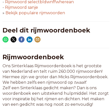
onderbemanning
-
Rijmwoord
selectbldwnffwherean
prijsbemanning
-
Rijmwoord
sanje
schuifspanning
»
Bekijk populaire rijmwoorden
wisselspanning
15-letterwoorden
Deel dit rijmwoordenboek
spaarinspanning
vleugelspanning
16-letterwoorden
cockpitbemanning
Rijmwoordenboek
krachtinspanning
Ons Sinterklaas Rijmwoordenboek is het grootste
voedingsspanning
van Nederland en telt ruim 260.000 rijmwoorden!
vredesinspanning
Hiermee zijn we groter dan Micks Rijmwoordenboek.
We hebben zelfs een rijmwoord op
twaalf
.
17-letterwoorden
Zelf een Sinterklaas gedicht maken? Dan is ons
krachtsinspanning
woordenboek een uitstekend hulpmiddel. Het zorgt
materiaalspanning
voor inspiratie bij het rijmen en dichten. Het maken
milieu-inspanning
van een gedicht was nog nooit zo eenvoudig!
oorlogsinspanning
verkoopinspanning