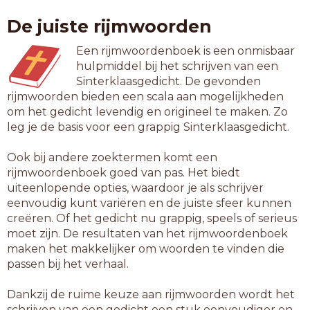
zenuwoverspanning
De juiste rijmwoorden
19-letterwoorden
Een rijmwoordenboek is een onmisbaar
condensatorspanning
hulpmiddel bij het schrijven van een
defensie-inspanning
Sinterklaasgedicht. De gevonden
onderwijsinspanning
rijmwoorden bieden een scala aan mogelijkheden
oppervlaktespanning
om het gedicht levendig en origineel te maken. Zo
polarisatiespanning
leg je de basis voor een grappig Sinterklaasgedicht.
20-letterwoorden
Ook bij andere zoektermen komt een
opleidingsinspanning
rijmwoordenboek goed van pas. Het biedt
uiteenlopende opties, waardoor je als schrijver
eenvoudig kunt variëren en de juiste sfeer kunnen
creëren. Of het gedicht nu grappig, speels of serieus
moet zijn. De resultaten van het rijmwoordenboek
maken het makkelijker om woorden te vinden die
passen bij het verhaal.
Dankzij de ruime keuze aan rijmwoorden wordt het
schrijven van een gedicht een stuk eenvoudiger en