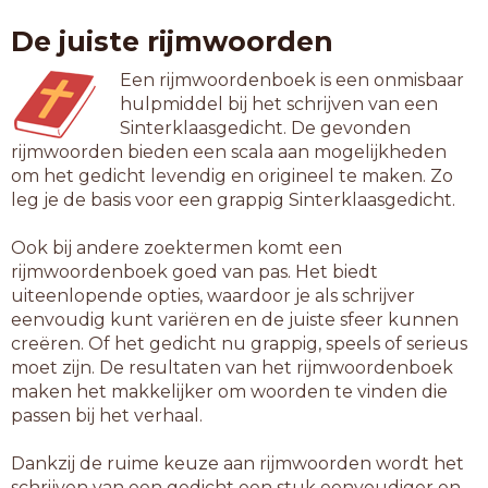
smulpapen
De juiste rijmwoorden
tekenapen
uitslapen
Een rijmwoordenboek is een onmisbaar
verslapen
hulpmiddel bij het schrijven van een
vuurwapen
Sinterklaasgedicht. De gevonden
zandrapen
rijmwoorden bieden een scala aan mogelijkheden
om het gedicht levendig en origineel te maken. Zo
10-letterwoorden
leg je de basis voor een grappig Sinterklaasgedicht.
actiewapen
afschrapen
Ook bij andere zoektermen komt een
atoomwapen
rijmwoordenboek goed van pas. Het biedt
berberapen
uiteenlopende opties, waardoor je als schrijver
boordwapen
eenvoudig kunt variëren en de juiste sfeer kunnen
diana-apen
creëren. Of het gedicht nu grappig, speels of serieus
doorslapen
moet zijn. De resultaten van het rijmwoordenboek
edelknapen
maken het makkelijker om woorden te vinden die
franjeapen
passen bij het verhaal.
herbewapen
herschapen
Dankzij de ruime keuze aan rijmwoorden wordt het
hoofdwapen
schrijven van een gedicht een stuk eenvoudiger en