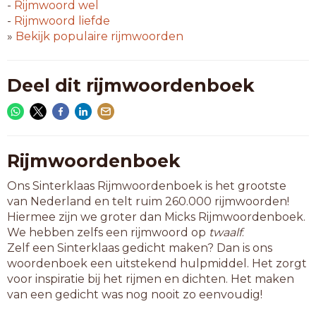
snotapen
-
Rijmwoord
wel
titiapen
-
Rijmwoord
liefde
uitrapen
»
Bekijk populaire rijmwoorden
vergapen
wegkapen
woudapen
Deel dit rijmwoordenboek
9-letterwoorden
baardapen
bijslapen
bremrapen
Rijmwoordenboek
esculapen
Ons Sinterklaas Rijmwoordenboek is het grootste
geschapen
van Nederland en telt ruim 260.000 rijmwoorden!
handwapen
Hiermee zijn we groter dan Micks Rijmwoordenboek.
java-apen
We hebben zelfs een rijmwoord op
twaalf
.
kernwapen
Zelf een Sinterklaas gedicht maken? Dan is ons
knolrapen
woordenboek een uitstekend hulpmiddel. Het zorgt
koolrapen
voor inspiratie bij het rijmen en dichten. Het maken
ontslapen
van een gedicht was nog nooit zo eenvoudig!
resusapen
slagwapen