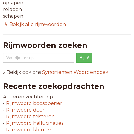
oprapen
rolapen
schapen
vosapen
↳ Bekijk alle rijmwoorden
wolapen
8-letterwoorden
Rijmwoorden zoeken
aangapen
apegapen
beslapen
brulapen
» Bekijk ook ons
Synoniemen Woordenboek
geslapen
halfapen
Recente zoekopdrachten
inslapen
kuifapen
Anderen zochten op:
mensapen
-
Rijmwoord
boosdoener
neusapen
-
Rijmwoord
door
ontwapen
-
Rijmwoord
teisteren
satrapen
-
Rijmwoord
hallucinaties
schrapen
-
Rijmwoord
kleuren