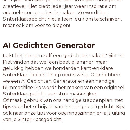
ingeslapen
creatiever. Het biedt ieder jaar weer inspiratie om
koorknapen
originele combinaties te maken. Zo wordt het
laserwapen
Sinterklaasgedicht niet alleen leuk om te schrijven,
luchtwapen
maar ook om voor te dragen!
moordwapen
onbeslapen
overslapen
AI Gedichten Generator
rentewapen
rijkswapen
Lukt het niet om zelf een gedicht te maken? Sint en
samenrapen
Piet vinden dat wel een beetje jammer, maar
stadswapen
gelukkig hebben we honderden kant-en-klare
steekwapen
Sinterklaas gedichten op onderwerp. Ook hebben
stootwapen
we een AI Gedichten Generator en een handige
wanschapen
Rijmmachine. Zo wordt het maken van een origineel
witkopapen
Sinterklaasgedicht een stuk makkelijker.
Of maak gebruik van ons handige stappenplan met
11-letterwoorden
tips voor het schrijven van een origineel gedicht. Kijk
bijeenrapen
ook naar onze tips voor openingszinnen en afsluiting
bijgeslapen
van je Sinterklaasgedicht.
dienstwapen
ingeschapen