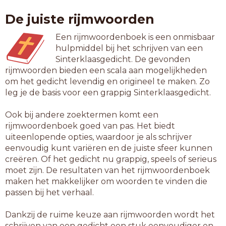
overstijgen
De juiste rijmwoorden
stilzwijgen
streekeigen
Een rijmwoordenboek is een onmisbaar
weerkrijgen
hulpmiddel bij het schrijven van een
Sinterklaasgedicht. De gevonden
12-letterwoorden
rijmwoorden bieden een scala aan mogelijkheden
aaneenrijgen
om het gedicht levendig en origineel te maken. Zo
klaarkrijgen
leg je de basis voor een grappig Sinterklaasgedicht.
kleinkrijgen
olijftwijgen
Ook bij andere zoektermen komt een
rond krijgen
rijmwoordenboek goed van pas. Het biedt
taxustwijgen
uiteenlopende opties, waardoor je als schrijver
terugkrijgen
eenvoudig kunt variëren en de juiste sfeer kunnen
thuiskrijgen
creëren. Of het gedicht nu grappig, speels of serieus
moet zijn. De resultaten van het rijmwoordenboek
13-letterwoorden
maken het makkelijker om woorden te vinden die
bedrijfseigen
passen bij het verhaal.
binnenkrijgen
erbij krijgen
Dankzij de ruime keuze aan rijmwoorden wordt het
lichaamseigen
schrijven van een gedicht een stuk eenvoudiger en