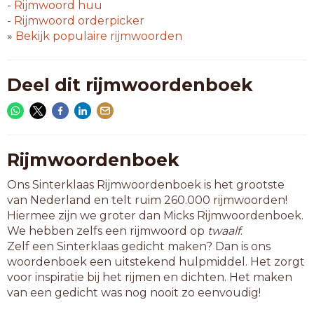
loskrijgen
-
Rijmwoord
huu
meekrijgen
-
Rijmwoord
orderpicker
meestijgen
»
Bekijk populaire rijmwoorden
neerzijgen
niet-eigen
ontstijgen
Deel dit rijmwoordenboek
overtijgen
soorteigen
uitkrijgen
uitstijgen
verkrijgen
Rijmwoordenboek
verzwijgen
Ons Sinterklaas Rijmwoordenboek is het grootste
volkseigen
van Nederland en telt ruim 260.000 rijmwoorden!
wegkrijgen
Hiermee zijn we groter dan Micks Rijmwoordenboek.
We hebben zelfs een rijmwoord op
twaalf
.
11-letterwoorden
Zelf een Sinterklaas gedicht maken? Dan is ons
beetkrijgen
woordenboek een uitstekend hulpmiddel. Het zorgt
doodzwijgen
voor inspiratie bij het rijmen en dichten. Het maken
doorkrijgen
van een gedicht was nog nooit zo eenvoudig!
hoogsteigen
overkrijgen