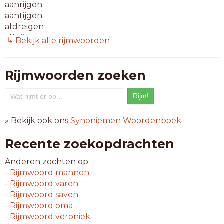
aanrijgen
aantijgen
afdreigen
afkrijgen
↳ Bekijk alle rijmwoorden
afstijgen
bedreigen
bestijgen
Rijmwoorden zoeken
inkrijgen
instijgen
oorvijgen
opstijgen
» Bekijk ook ons
Synoniemen Woordenboek
taaleigen
toe-eigen
Recente zoekopdrachten
uitzijgen
Anderen zochten op:
10-letterwoorden
-
Rijmwoord
mannen
aankrijgen
-
Rijmwoord
varen
bloedeigen
-
Rijmwoord
saven
doorzijgen
-
Rijmwoord
oma
herkrijgen
-
Rijmwoord
veroniek