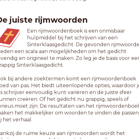
3-letterwoorden
oeristenmenu
De juiste rijmwoorden
4-letterwoorden
Een rijmwoordenboek is een onmisbaar
egustatiemenu
hulpmiddel bij het schrijven van een
riegangenmenu
Sinterklaasgedicht. De gevonden rijmwoord
iergangenmenu
ieden een scala aan mogelijkheden om het gedicht
evendig en origineel te maken. Zo leg je de basis voor ee
5-letterwoorden
rappig Sinterklaasgedicht.
nstallatiemenu
errassingsmenu
ok bij andere zoektermen komt een rijmwoordenboek
oed van pas. Het biedt uiteenlopende opties, waardoor j
1-letterwoorden
ls schrijver eenvoudig kunt variëren en de juiste sfeer
éjà vu
unnen creëren. Of het gedicht nu grappig, speels of
erieus moet zijn. De resultaten van het rijmwoordenboe
aken het makkelijker om woorden te vinden die passen
ij het verhaal.
ankzij de ruime keuze aan rijmwoorden wordt het