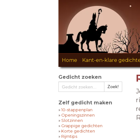
Home
-
Kant-en-klare gedicht
Gedicht zoeken
J
r
Zelf gedicht maken
r
»
10-stappenplan
»
Openingszinnen
R
»
Slotzinnen
»
Grappige gedichten
»
Korte gedichten
»
Rijmtips