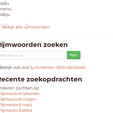
esidu
evenu
odeju
-letterwoorden
 Bekijk alle rijmwoorden
unraku
ontigu
ontinu
Rijmwoorden zoeken
agmenu
n casu
arvenu
rovenu
 Bekijk ook ons
Synoniemen Woordenboek
ubmenu
Recente zoekopdrachten
-letterwoorden
ndividu
nderen zochten op:
nelmenu
Rijmwoord
tekenen
Rijmwoord
volgen
-letterwoorden
Rijmwoord
marij
eestmenu
Rijmwoord
akka