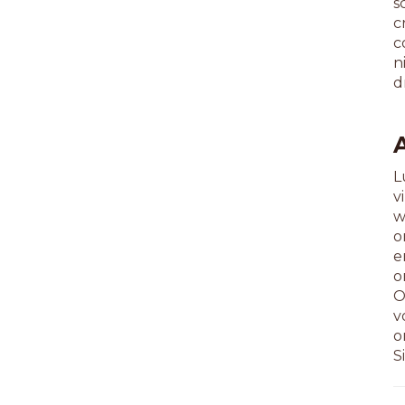
s
c
c
n
d
L
v
w
o
e
o
O
v
o
S