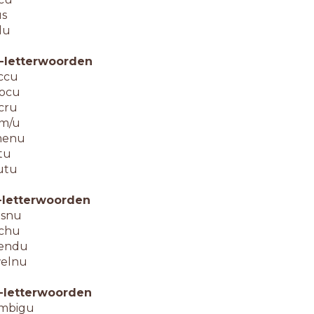
us
lu
-letterwoorden
ccu
ocu
cru
m/u
enu
itu
utu
-letterwoorden
lsnu
ichu
endu
elnu
-letterwoorden
mbigu