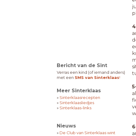
j
p
4
a
d
e
k
m
Bericht van de Sint
s
Verras een kind (of iemand anders)
t
met een
SMS van Sinterklaas
!
5
Meer Sinterklaas
a
»
Sinterklaasrecepten
f
»
Sinterklaasliedjes
v
»
Sinterklaas-links
w
Nieuws
6
»
De Club van Sinterklaas wint
a