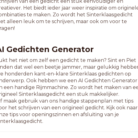
chrijven van een gedicht een stuk eenvoudiger en
reatiever. Het biedt ieder jaar weer inspiratie om originel
ombinaties te maken. Zo wordt het Sinterklaasgedicht
iet alleen leuk om te schrijven, maar ook om voor te
ragen!
AI Gedichten Generator
ukt het niet om zelf een gedicht te maken? Sint en Piet
inden dat wel een beetje jammer, maar gelukkig hebbe
e honderden kant-en-klare Sinterklaas gedichten op
nderwerp. Ook hebben we een AI Gedichten Generator
n een handige Rijmmachine. Zo wordt het maken van e
rigineel Sinterklaasgedicht een stuk makkelijker.
f maak gebruik van ons handige stappenplan met tips
oor het schrijven van een origineel gedicht. Kijk ook naar
nze tips voor openingszinnen en afsluiting van je
interklaasgedicht.