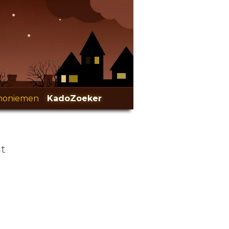
noniemen
-
KadoZoeker
at