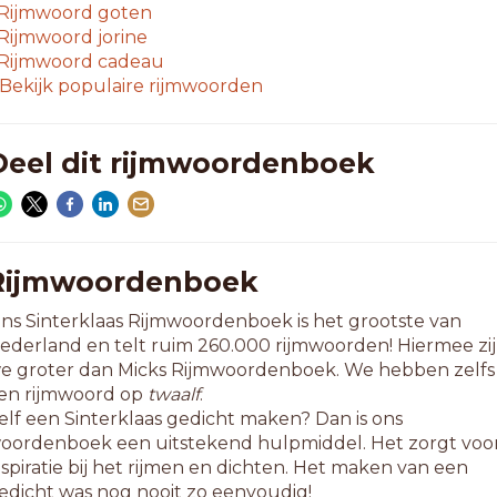
oofdmenu
Rijmwoord
goten
mpromptu
Rijmwoord
jorine
erstmenu
Rijmwoord
cadeau
euzemenu
Bekijk populaire rijmwoorden
tartaccu
0-letterwoorden
Deel dit rijmwoordenboek
iscontinu
indermenu
alentendu
olcontinu
Rijmwoordenboek
1-letterwoorden
ns Sinterklaas Rijmwoordenboek is het grootste van
ccent aigu
ederland en telt ruim 260.000 rijmwoorden! Hiermee zi
ontextmenu
e groter dan Micks Rijmwoordenboek. We hebben zelfs
pstartmenu
en rijmwoord op
twaalf
.
elf een Sinterklaas gedicht maken? Dan is ons
2-letterwoorden
oordenboek een uitstekend hulpmiddel. Het zorgt voo
toomparaplu
nspiratie bij het rijmen en dichten. Het maken van een
ropdownmenu
edicht was nog nooit zo eenvoudig!