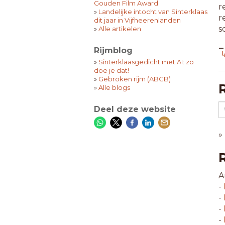
Gouden Film Award
r
»
Landelijke intocht van Sinterklaas
r
dit jaar in Vijfheerenlanden
s
»
Alle artikelen
Rijmblog
7
↳
b
»
Sinterklaasgedicht met AI: zo
doe je dat!
c
»
Gebroken rijm (ABCB)
c
»
Alle blogs
d
i
Deel deze website
p
p
»
s
8
i
A
s
-
-
9
-
f
-