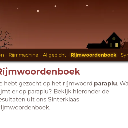
en
-
Rijmmachine
-
AI gedicht
-
Rijmwoordenboek
-
Sy
Rijmwoordenboek
e hebt gezocht op het rijmwoord
paraplu
. W
ijmt er op paraplu? Bekijk hieronder de
esultaten uit ons Sinterklaas
ijmwoordenboek.