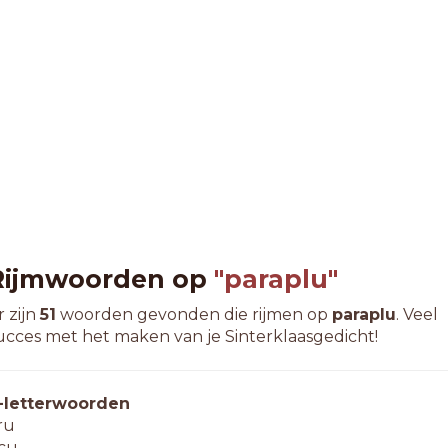
Rijmwoorden op
"paraplu"
r zijn
51
woorden gevonden die rijmen op
paraplu
. Veel
ucces met het maken van je Sinterklaasgedicht!
-letterwoorden
ru
cu