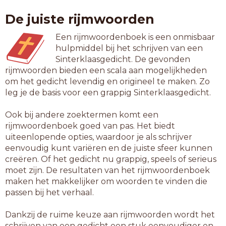
hihat
De juiste rijmwoorden
inmat
inzat
Een rijmwoordenboek is een onmisbaar
jihad
hulpmiddel bij het schrijven van een
mulat
Sinterklaasgedicht. De gevonden
nadat
rijmwoorden bieden een scala aan mogelijkheden
namat
om het gedicht levendig en origineel te maken. Zo
nazat
leg je de basis voor een grappig Sinterklaasgedicht.
omdat
omkat
Ook bij andere zoektermen komt een
omvat
rijmwoordenboek goed van pas. Het biedt
opdat
uiteenlopende opties, waardoor je als schrijver
ophad
eenvoudig kunt variëren en de juiste sfeer kunnen
opmat
creëren. Of het gedicht nu grappig, speels of serieus
opvat
moet zijn. De resultaten van het rijmwoordenboek
opzat
maken het makkelijker om woorden te vinden die
patat
passen bij het verhaal.
rabat
schat
Dankzij de ruime keuze aan rijmwoorden wordt het
uitat
schrijven van een gedicht een stuk eenvoudiger en