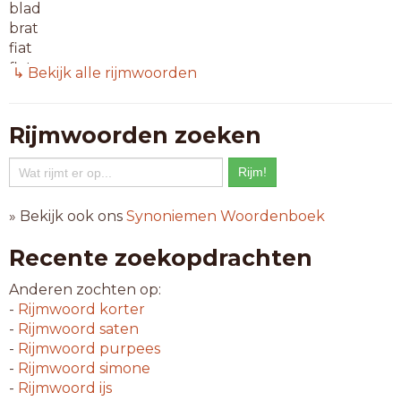
blad
brat
fiat
flat
↳ Bekijk alle rijmwoorden
glad
klad
krat
Rijmwoorden zoeken
opat
plat
prat
quad
» Bekijk ook ons
Synoniemen Woordenboek
slat
spat
Recente zoekopdrachten
stad
stat
Anderen zochten op:
trad
-
Rijmwoord
korter
vrat
-
Rijmwoord
saten
wrat
-
Rijmwoord
purpees
zwad
-
Rijmwoord
simone
-
Rijmwoord
ijs