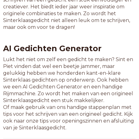
vivat
creatiever. Het biedt ieder jaar weer inspiratie om
zodat
originele combinaties te maken. Zo wordt het
zowat
Sinterklaasgedicht niet alleen leuk om te schrijven,
maar ook om voor te dragen!
6-letterwoorden
aanbad
aanhad
AI Gedichten Generator
aanmat
aanvat
Lukt het niet om zelf een gedicht te maken? Sint en
aanzat
Piet vinden dat wel een beetje jammer, maar
afplat
gelukkig hebben we honderden kant-en-klare
afspat
Sinterklaas gedichten op onderwerp. Ook hebben
aftrad
we een AI Gedichten Generator en een handige
apezat
Rijmmachine. Zo wordt het maken van een origineel
badmat
Sinterklaasgedicht een stuk makkelijker.
ballad
Of maak gebruik van ons handige stappenplan met
beklad
tips voor het schrijven van een origineel gedicht. Kijk
bespat
ook naar onze tips voor openingszinnen en afsluiting
betrad
van je Sinterklaasgedicht.
bijpad
bijzat