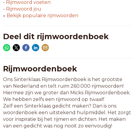
5-letterwoorden
-
Rijmwoord
voeten
afbad
-
Rijmwoord
jou
afmat
»
Bekijk populaire rijmwoorden
afzat
asgat
bemat
Deel dit rijmwoordenboek
bevat
bezat
borat
debat
expat
Rijmwoordenboek
farad
Ons Sinterklaas Rijmwoordenboek is het grootste
gebat
van Nederland en telt ruim 260.000 rijmwoorden!
gehad
Hiermee zijn we groter dan Micks Rijmwoordenboek.
gejat
We hebben zelfs een rijmwoord op
twaalf
.
gekat
Zelf een Sinterklaas gedicht maken? Dan is ons
gelat
woordenboek een uitstekend hulpmiddel. Het zorgt
gemat
voor inspiratie bij het rijmen en dichten. Het maken
genat
van een gedicht was nog nooit zo eenvoudig!
gerat
gevat