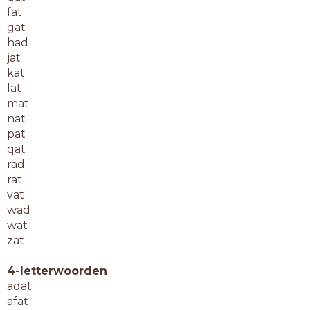
fat
gat
had
jat
kat
lat
mat
nat
pat
qat
rad
rat
vat
wad
wat
zat
4-letterwoorden
adat
afat