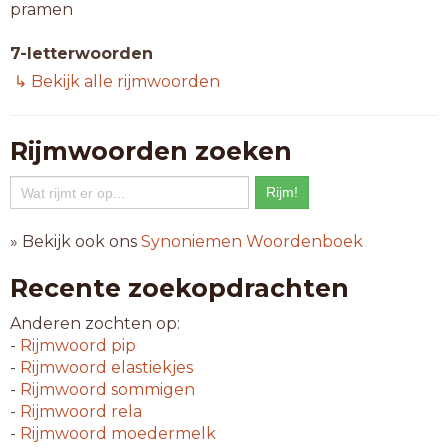
pramen
7-letterwoorden
aanname
↳ Bekijk alle rijmwoorden
afnamen
bekwame
benamen
Rijmwoorden zoeken
beramen
betamen
eenzame
eerzame
» Bekijk ook ons
Synoniemen Woordenboek
eredame
hofdame
Recente zoekopdrachten
innamen
inramen
Anderen zochten op:
makamen
-
Rijmwoord
pip
minzame
-
Rijmwoord
elastiekjes
omvamen
-
Rijmwoord
sommigen
opnamen
-
Rijmwoord
rela
reclame
-
Rijmwoord
moedermelk