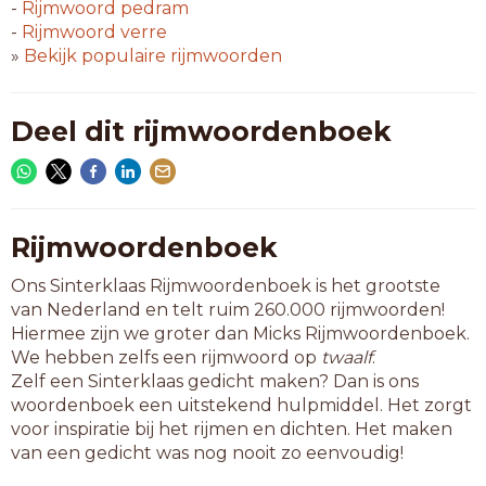
redzame
-
Rijmwoord
pedram
schamen
-
Rijmwoord
verre
tezamen
»
Bekijk populaire rijmwoorden
toename
uitname
Deel dit rijmwoordenboek
8-letterwoorden
aannamen
afbramen
afkwamen
bekwamen
Rijmwoordenboek
bijnamen
Ons Sinterklaas Rijmwoordenboek is het grootste
buigzame
van Nederland en telt ruim 260.000 rijmwoorden!
cyclamen
Hiermee zijn we groter dan Micks Rijmwoordenboek.
dakramen
We hebben zelfs een rijmwoord op
twaalf
.
deelname
Zelf een Sinterklaas gedicht maken? Dan is ons
deknamen
woordenboek een uitstekend hulpmiddel. Het zorgt
duurzame
voor inspiratie bij het rijmen en dichten. Het maken
erenamen
van een gedicht was nog nooit zo eenvoudig!
gruwzame
handzame