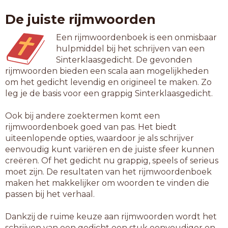
heilzame
De juiste rijmwoorden
hernamen
inkwamen
Een rijmwoordenboek is een onmisbaar
langzame
hulpmiddel bij het schrijven van een
leerzame
Sinterklaasgedicht. De gevonden
lichamen
rijmwoorden bieden een scala aan mogelijkheden
lijdzame
om het gedicht levendig en origineel te maken. Zo
meenamen
leg je de basis voor een grappig Sinterklaasgedicht.
moeizame
nakwamen
Ook bij andere zoektermen komt een
omkwamen
rijmwoordenboek goed van pas. Het biedt
ontnamen
uiteenlopende opties, waardoor je als schrijver
opkramen
eenvoudig kunt variëren en de juiste sfeer kunnen
opkwamen
creëren. Of het gedicht nu grappig, speels of serieus
raadzame
moet zijn. De resultaten van het rijmwoordenboek
telramen
maken het makkelijker om woorden te vinden die
tentamen
passen bij het verhaal.
toenamen
uitnamen
Dankzij de ruime keuze aan rijmwoorden wordt het
username
schrijven van een gedicht een stuk eenvoudiger en