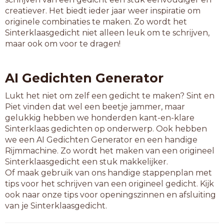
vernamen
creatiever. Het biedt ieder jaar weer inspiratie om
voedzame
originele combinaties te maken. Zo wordt het
voegzame
Sinterklaasgedicht niet alleen leuk om te schrijven,
volgzame
maar ook om voor te dragen!
voorname
waakzame
wegnamen
AI Gedichten Generator
werkzame
zeldzame
Lukt het niet om zelf een gedicht te maken? Sint en
zijramen
Piet vinden dat wel een beetje jammer, maar
zorgzame
gelukkig hebben we honderden kant-en-klare
Sinterklaas gedichten op onderwerp. Ook hebben
9-letterwoorden
we een AI Gedichten Generator en een handige
aangename
Rijmmachine. Zo wordt het maken van een origineel
aankwamen
Sinterklaasgedicht een stuk makkelijker.
altezamen
Of maak gebruik van ons handige stappenplan met
amalgamen
tips voor het schrijven van een origineel gedicht. Kijk
autoramen
ook naar onze tips voor openingszinnen en afsluiting
beetnamen
van je Sinterklaasgedicht.
beschamen
bijkwamen