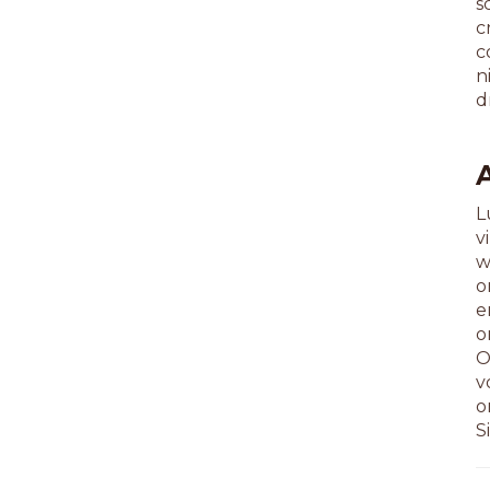
s
c
c
n
d
L
v
w
o
e
o
O
v
o
S