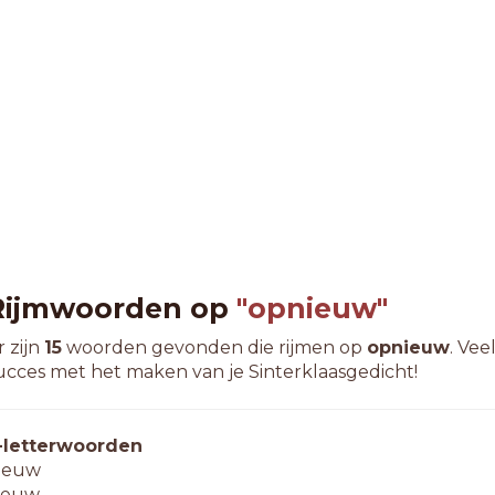
Rijmwoorden op
"opnieuw"
r zijn
15
woorden gevonden die rijmen op
opnieuw
. Vee
ucces met het maken van je Sinterklaasgedicht!
-letterwoorden
ieuw
ieuw