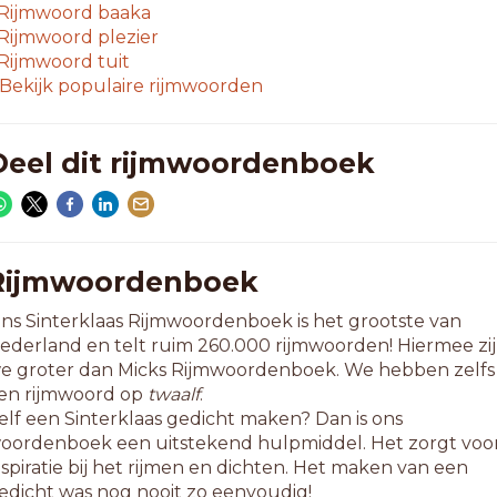
Rijmwoord
baaka
Rijmwoord
plezier
Rijmwoord
tuit
Bekijk populaire rijmwoorden
Deel dit rijmwoordenboek
Rijmwoordenboek
ns Sinterklaas Rijmwoordenboek is het grootste van
ederland en telt ruim 260.000 rijmwoorden! Hiermee zi
e groter dan Micks Rijmwoordenboek. We hebben zelfs
en rijmwoord op
twaalf
.
elf een Sinterklaas gedicht maken? Dan is ons
oordenboek een uitstekend hulpmiddel. Het zorgt voo
nspiratie bij het rijmen en dichten. Het maken van een
edicht was nog nooit zo eenvoudig!