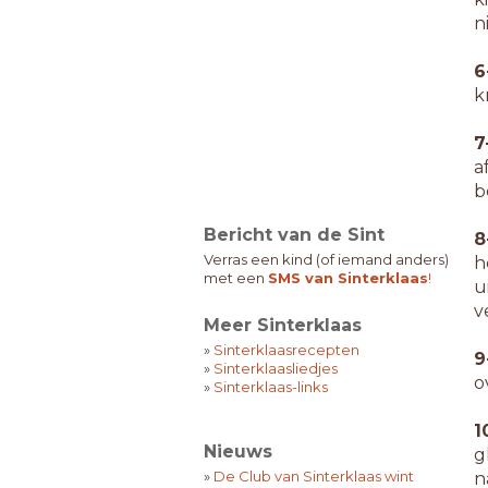
n
6
k
7
a
b
Bericht van de Sint
8
Verras een kind (of iemand anders)
h
met een
SMS van Sinterklaas
!
u
v
Meer Sinterklaas
»
Sinterklaasrecepten
9
»
Sinterklaasliedjes
o
»
Sinterklaas-links
1
Nieuws
g
»
De Club van Sinterklaas wint
n