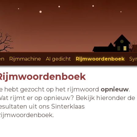
en
-
Rijmmachine
-
AI gedicht
-
Rijmwoordenboek
-
Sy
Rijmwoordenboek
e hebt gezocht op het rijmwoord
opnieuw
.
at rijmt er op opnieuw? Bekijk hieronder de
esultaten uit ons Sinterklaas
ijmwoordenboek.