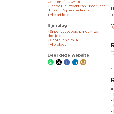
Gouden Film Award
»
Landelijke intocht van Sinterklaas
1
dit jaar in Vijfheerenlanden
f
»
Alle artikelen
Rijmblog
1
↳
s
»
Sinterklaasgedicht met AI: zo
doe je dat!
»
Gebroken rijm (ABCB)
1
»
Alle blogs
s
Deel deze website
»
A
-
-
-
-