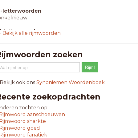
1-letterwoorden
onkelnieuw
3-letterwoorden
 Bekijk alle rijmwoorden
plinternieuw
7-letterwoorden
Rijmwoorden zoeken
piksplinternieuw
 Bekijk ook ons
Synoniemen Woordenboek
Recente zoekopdrachten
nderen zochten op:
Rijmwoord
aanschoeuwen
Rijmwoord
sharkte
Rijmwoord
goed
Rijmwoord
fanatiek