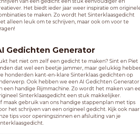
chrijven van een gedicht een stuk eenvoudiger en
reatiever. Het biedt ieder jaar weer inspiratie om originel
ombinaties te maken. Zo wordt het Sinterklaasgedicht
iet alleen leuk om te schrijven, maar ook om voor te
ragen!
AI Gedichten Generator
ukt het niet om zelf een gedicht te maken? Sint en Piet
inden dat wel een beetje jammer, maar gelukkig hebbe
e honderden kant-en-klare Sinterklaas gedichten op
nderwerp. Ook hebben we een AI Gedichten Generator
n een handige Rijmmachine. Zo wordt het maken van e
rigineel Sinterklaasgedicht een stuk makkelijker.
f maak gebruik van ons handige stappenplan met tips
oor het schrijven van een origineel gedicht. Kijk ook naar
nze tips voor openingszinnen en afsluiting van je
interklaasgedicht.