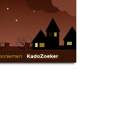
noniemen
-
KadoZoeker