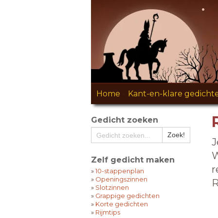
Home
-
Kant-en-klare gedicht
Gedicht zoeken
J
W
Zelf gedicht maken
r
»
10-stappenplan
»
Openingszinnen
R
»
Slotzinnen
»
Grappige gedichten
»
Korte gedichten
»
Rijmtips