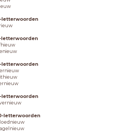
ieuw
-letterwoorden
rieuw
-letterwoorden
fhieuw
enieuw
-letterwoorden
ernieuw
ithieuw
ernieuw
-letterwoorden
vernieuw
0-letterwoorden
loednieuw
agelnieuw