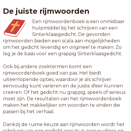
verhangen
De juiste rijmwoorden
verlangen
vervangen
Een rijmwoordenboek is een onmisbaar
volhangen
hulpmiddel bij het schrijven van een
walgangen
Sinterklaasgedicht. De gevonden
weghangen
rijmwoorden bieden een scala aan mogelijkheden
wegvangen
om het gedicht levendig en origineel te maken. Zo
zijgangen
leg je de basis voor een grappig Sinterklaasgedicht.
10-letterwoorden
Ook bij andere zoektermen komt een
afgehangen
rijmwoordenboek goed van pas. Het biedt
afgevangen
uiteenlopende opties, waardoor je als schrijver
baaivangen
eenvoudig kunt variëren en de juiste sfeer kunnen
buigtangen
creëren. Of het gedicht nu grappig, speels of serieus
dagenlange
moet zijn. De resultaten van het rijmwoordenboek
doodsbange
maken het makkelijker om woorden te vinden die
doorgangen
passen bij het verhaal.
doorhangen
ellenlange
Dankzij de ruime keuze aan rijmwoorden wordt het
enkellange
schrijven van een gedicht een stuk eenvoudiger en