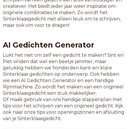
gangbangen
creatiever. Het biedt ieder jaar weer inspiratie om
gasslangen
originele combinaties te maken. Zo wordt het
gifslangen
Sinterklaasgedicht niet alleen leuk om te schrijven,
hangwangen
maar ook om voor te dragen!
headbangen
heenhangen
ingehangen
AI Gedichten Generator
ingevangen
jaargangen
Lukt het niet om zelf een gedicht te maken? Sint en
jarenlange
Piet vinden dat wel een beetje jammer, maar
keerzangen
gelukkig hebben we honderden kant-en-klare
kerkgangen
Sinterklaas gedichten op onderwerp. Ook hebben
kerkzangen
we een AI Gedichten Generator en een handige
kniptangen
Rijmmachine. Zo wordt het maken van een origineel
koorzangen
Sinterklaasgedicht een stuk makkelijker.
krultangen
Of maak gebruik van ons handige stappenplan met
kwabwangen
tips voor het schrijven van een origineel gedicht. Kijk
leergangen
ook naar onze tips voor openingszinnen en afsluiting
lierzangen
van je Sinterklaasgedicht.
lijmtangen
mijngangen