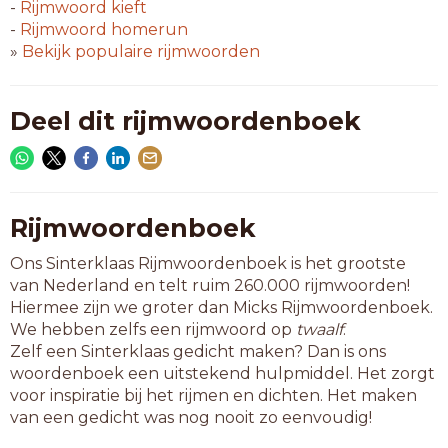
ophangen
-
Rijmwoord
kieft
opvangen
-
Rijmwoord
homerun
pinangen
»
Bekijk populaire rijmwoorden
sprangen
9-letterwoorden
Deel dit rijmwoordenboek
aanhangen
aanvangen
bijhangen
boomlange
halflange
Rijmwoordenboek
ijstangen
Ons Sinterklaas Rijmwoordenboek is het grootste
knielange
van Nederland en telt ruim 260.000 rijmwoorden!
kuitlange
Hiermee zijn we groter dan Micks Rijmwoordenboek.
lofzangen
We hebben zelfs een rijmwoord op
twaalf
.
loshangen
Zelf een Sinterklaas gedicht maken? Dan is ons
toegangen
woordenboek een uitstekend hulpmiddel. Het zorgt
uitgangen
voor inspiratie bij het rijmen en dichten. Het maken
uithangen
van een gedicht was nog nooit zo eenvoudig!
uitvangen
urenlange