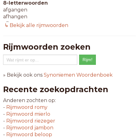
8-letterwoorden
afgangen
afhangen
aflangen
↳ Bekijk alle rijmwoorden
afvangen
behangen
belangen
Rijmwoorden zoeken
bevangen
bijlange
gehangen
gevangen
» Bekijk ook ons
Synoniemen Woordenboek
gezangen
ingangen
Recente zoekopdrachten
inhangen
invangen
Anderen zochten op:
nazangen
-
Rijmwoord
romy
omgangen
-
Rijmwoord
mierlo
omhangen
-
Rijmwoord
riezeger
omvangen
-
Rijmwoord
jambon
opgangen
-
Rijmwoord
beloop