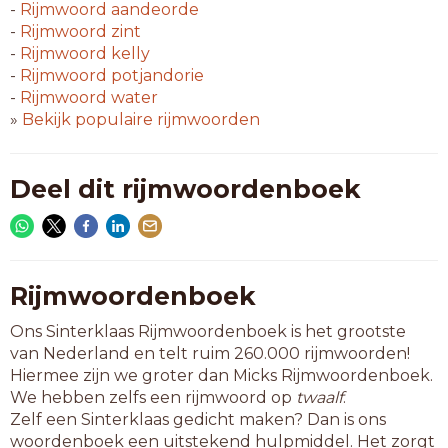
-
Rijmwoord
aandeorde
-
Rijmwoord
zint
-
Rijmwoord
kelly
-
Rijmwoord
potjandorie
-
Rijmwoord
water
»
Bekijk populaire rijmwoorden
Deel dit rijmwoordenboek
Rijmwoordenboek
Ons Sinterklaas Rijmwoordenboek is het grootste
van Nederland en telt ruim 260.000 rijmwoorden!
Hiermee zijn we groter dan Micks Rijmwoordenboek.
We hebben zelfs een rijmwoord op
twaalf
.
Zelf een Sinterklaas gedicht maken? Dan is ons
woordenboek een uitstekend hulpmiddel. Het zorgt