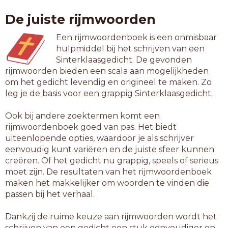
afstaan
De juiste rijmwoorden
argwaan
baviaan
Een rijmwoordenboek is een onmisbaar
beslaan
hulpmiddel bij het schrijven van een
bestaan
Sinterklaasgedicht. De gevonden
bijbaan
rijmwoorden bieden een scala aan mogelijkheden
bijmaan
om het gedicht levendig en origineel te maken. Zo
birmaan
leg je de basis voor een grappig Sinterklaasgedicht.
bobbaan
bolbaan
Ook bij andere zoektermen komt een
busbaan
rijmwoordenboek goed van pas. Het biedt
daaraan
uiteenlopende opties, waardoor je als schrijver
diafaan
eenvoudig kunt variëren en de juiste sfeer kunnen
duobaan
creëren. Of het gedicht nu grappig, speels of serieus
erebaan
moet zijn. De resultaten van het rijmwoordenboek
eropaan
maken het makkelijker om woorden te vinden die
gaslaan
passen bij het verhaal.
gestaan
herdaan
Dankzij de ruime keuze aan rijmwoorden wordt het
hieraan
schrijven van een gedicht een stuk eenvoudiger en