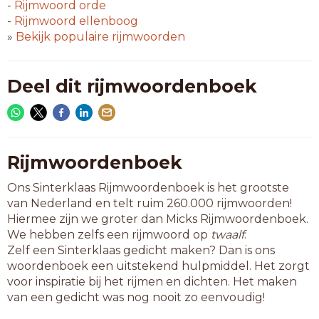
komaan
-
Rijmwoord
orde
milaan
-
Rijmwoord
ellenboog
nagaan
»
Bekijk populaire rijmwoorden
oceaan
octaan
omgaan
Deel dit rijmwoordenboek
opgaan
orgaan
orkaan
pakaan
talaan
Rijmwoordenboek
titaan
Ons Sinterklaas Rijmwoordenboek is het grootste
urbaan
van Nederland en telt ruim 260.000 rijmwoorden!
varaan
Hiermee zijn we groter dan Micks Rijmwoordenboek.
welaan
We hebben zelfs een rijmwoord op
twaalf
.
Zelf een Sinterklaas gedicht maken? Dan is ons
7-letterwoorden
woordenboek een uitstekend hulpmiddel. Het zorgt
aangaan
voor inspiratie bij het rijmen en dichten. Het maken
aanmaan
van een gedicht was nog nooit zo eenvoudig!
afghaan
afslaan