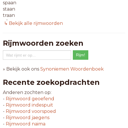
spaan
staan
traan
ulaan
↳ Bekijk alle rijmwoorden
uraan
zwaan
Rijmwoorden zoeken
6-letterwoorden
afgaan
banaan
begaan
» Bekijk ook ons
Synoniemen Woordenboek
bezaan
butaan
Recente zoekopdrachten
cubaan
decaan
Anderen zochten op:
ethaan
-
Rijmwoord
geoefend
gedaan
-
Rijmwoord
indespuit
gegaan
-
Rijmwoord
voorspoed
humaan
-
Rijmwoord
jaegens
ingaan
-
Rijmwoord
naima