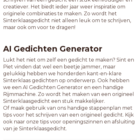
id-baan
creatiever. Het biedt ieder jaar weer inspiratie om
ijsbaan
originele combinaties te maken. Zo wordt het
indiaan
Sinterklaasgedicht niet alleen leuk om te schrijven,
inslaan
maar ook om voor te dragen!
instaan
kompaan
korhaan
AI Gedichten Generator
leguaan
lindaan
Lukt het niet om zelf een gedicht te maken? Sint en
losgaan
Piet vinden dat wel een beetje jammer, maar
mangaan
gelukkig hebben we honderden kant-en-klare
mediaan
Sinterklaas gedichten op onderwerp. Ook hebben
meegaan
we een AI Gedichten Generator en een handige
methaan
Rijmmachine. Zo wordt het maken van een origineel
misdaan
Sinterklaasgedicht een stuk makkelijker.
misgaan
Of maak gebruik van ons handige stappenplan met
moriaan
tips voor het schrijven van een origineel gedicht. Kijk
naslaan
ook naar onze tips voor openingszinnen en afsluiting
omslaan
van je Sinterklaasgedicht.
omstaan
ontdaan