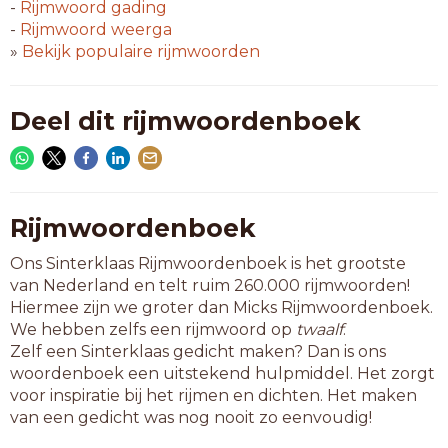
grafiek
-
Rijmwoord
gading
hectiek
-
Rijmwoord
weerga
kantiek
»
Bekijk populaire rijmwoorden
kliniek
kramiek
kritiek
Deel dit rijmwoordenboek
kroniek
lambiek
mantiek
manziek
mastiek
Rijmwoordenboek
metriek
Ons Sinterklaas Rijmwoordenboek is het grootste
minziek
van Nederland en telt ruim 260.000 rijmwoorden!
mystiek
Hiermee zijn we groter dan Micks Rijmwoordenboek.
nautiek
We hebben zelfs een rijmwoord op
twaalf
.
portiek
Zelf een Sinterklaas gedicht maken? Dan is ons
publiek
woordenboek een uitstekend hulpmiddel. Het zorgt
repliek
voor inspiratie bij het rijmen en dichten. Het maken
ritmiek
van een gedicht was nog nooit zo eenvoudig!
rubriek
rustiek