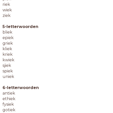
riek
wiek
ziek
5-letterwoorden
bliek
epiek
griek
kliek
kriek
kwiek
sjiek
spiek
uniek
6-letterwoorden
antiek
ethiek
fysiek
gotiek