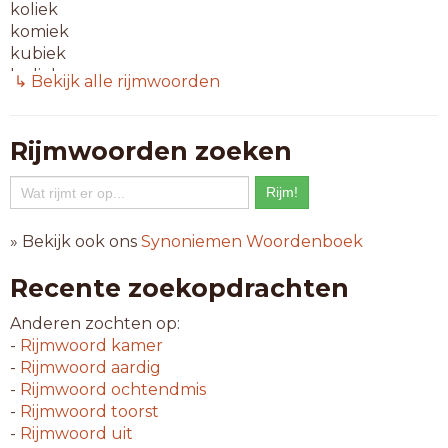
koliek
komiek
kubiek
ludiek
↳ Bekijk alle rijmwoorden
lyriek
mimiek
optiek
Rijmwoorden zoeken
paniek
reliek
tuniek
» Bekijk ook ons
Synoniemen Woordenboek
7-letterwoorden
agogiek
Recente zoekopdrachten
anemiek
boetiek
Anderen zochten op:
diptiek
-
Rijmwoord
kamer
dupliek
-
Rijmwoord
aardig
erotiek
-
Rijmwoord
ochtendmis
exotiek
-
Rijmwoord
toorst
fabriek
-
Rijmwoord
uit