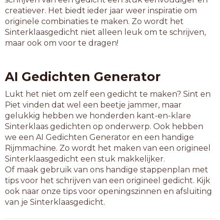
fanatiek
creatiever. Het biedt ieder jaar weer inspiratie om
fonetiek
originele combinaties te maken. Zo wordt het
generiek
Sinterklaasgedicht niet alleen leuk om te schrijven,
glyptiek
maar ook om voor te dragen!
gnostiek
identiek
inciviek
AI Gedichten Generator
keramiek
klapwiek
Lukt het niet om zelf een gedicht te maken? Sint en
klassiek
Piet vinden dat wel een beetje jammer, maar
koleriek
gelukkig hebben we honderden kant-en-klare
koopziek
Sinterklaas gedichten op onderwerp. Ook hebben
kortwiek
we een AI Gedichten Generator en een handige
kwelziek
Rijmmachine. Zo wordt het maken van een origineel
laconiek
Sinterklaasgedicht een stuk makkelijker.
landziek
Of maak gebruik van ons handige stappenplan met
maanziek
tips voor het schrijven van een origineel gedicht. Kijk
mestriek
ook naar onze tips voor openingszinnen en afsluiting
moezjiek
van je Sinterklaasgedicht.
motoriek
muitziek