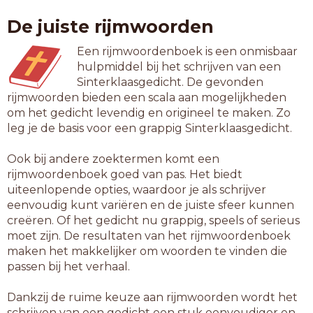
highbrow
De juiste rijmwoorden
liveshow
modeshow
Een rijmwoordenboek is een onmisbaar
overflow
hulpmiddel bij het schrijven van een
peepshow
Sinterklaasgedicht. De gevonden
roadshow
rijmwoorden bieden een scala aan mogelijkheden
rockshow
om het gedicht levendig en origineel te maken. Zo
spelshow
leg je de basis voor een grappig Sinterklaasgedicht.
talkshow
terrazzo
Ook bij andere zoektermen komt een
workflow
rijmwoordenboek goed van pas. Het biedt
uiteenlopende opties, waardoor je als schrijver
9-letterwoorden
eenvoudig kunt variëren en de juiste sfeer kunnen
cointreau
creëren. Of het gedicht nu grappig, speels of serieus
floorshow
moet zijn. De resultaten van het rijmwoordenboek
freakshow
maken het makkelijker om woorden te vinden die
kerstshow
passen bij het verhaal.
lasershow
lichtshow
Dankzij de ruime keuze aan rijmwoorden wordt het
luchtshow
schrijven van een gedicht een stuk eenvoudiger en