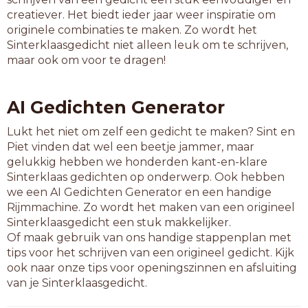
mediashow
creatiever. Het biedt ieder jaar weer inspiratie om
naaktshow
originele combinaties te maken. Zo wordt het
paparazzo
Sinterklaasgedicht niet alleen leuk om te schrijven,
pornoshow
maar ook om voor te dragen!
pr-bureau
praatshow
radioshow
AI Gedichten Generator
slibdepot
subniveau
Lukt het niet om zelf een gedicht te maken? Sint en
topniveau
Piet vinden dat wel een beetje jammer, maar
vliegshow
gelukkig hebben we honderden kant-en-klare
werfdepot
Sinterklaas gedichten op onderwerp. Ook hebben
zanddepot
we een AI Gedichten Generator en een handige
zeeniveau
Rijmmachine. Zo wordt het maken van een origineel
Sinterklaasgedicht een stuk makkelijker.
10-letterwoorden
Of maak gebruik van ons handige stappenplan met
afvaldepot
tips voor het schrijven van een origineel gedicht. Kijk
bouwbureau
ook naar onze tips voor openingszinnen en afsluiting
clubniveau
van je Sinterklaasgedicht.
datingshow
denkniveau