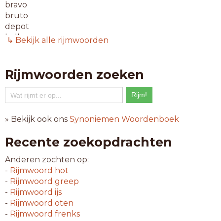
bravo
bruto
depot
hallo
↳ Bekijk alle rijmwoorden
hoezo
mezzo
of zo
Rijmwoorden zoeken
ziezo
6-letterwoorden
bistro
» Bekijk ook ons
Synoniemen Woordenboek
blanco
bureau
Recente zoekopdrachten
cadeau
evenzo
Anderen zochten op:
fellow
-
Rijmwoord
hot
niveau
-
Rijmwoord
greep
waarzo
-
Rijmwoord
ijs
-
Rijmwoord
oten
7-letterwoorden
-
Rijmwoord
frenks