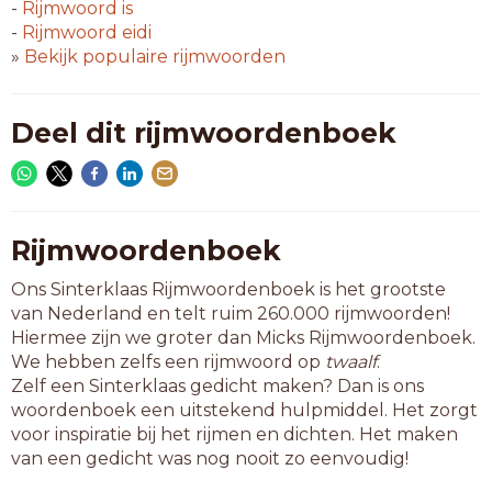
berceau
-
Rijmwoord
is
chateau
-
Rijmwoord
eidi
diashow
»
Bekijk populaire rijmwoorden
ijsshow
placebo
plateau
Deel dit rijmwoordenboek
plumeau
protozo
scherzo
tableau
tonneau
Rijmwoordenboek
trumeau
Ons Sinterklaas Rijmwoordenboek is het grootste
tv-show
van Nederland en telt ruim 260.000 rijmwoorden!
Hiermee zijn we groter dan Micks Rijmwoordenboek.
8-letterwoorden
We hebben zelfs een rijmwoord op
twaalf
.
autoshow
Zelf een Sinterklaas gedicht maken? Dan is ons
bungalow
woordenboek een uitstekend hulpmiddel. Het zorgt
cashflow
voor inspiratie bij het rijmen en dichten. Het maken
chevreau
van een gedicht was nog nooit zo eenvoudig!
chowchow
dansshow