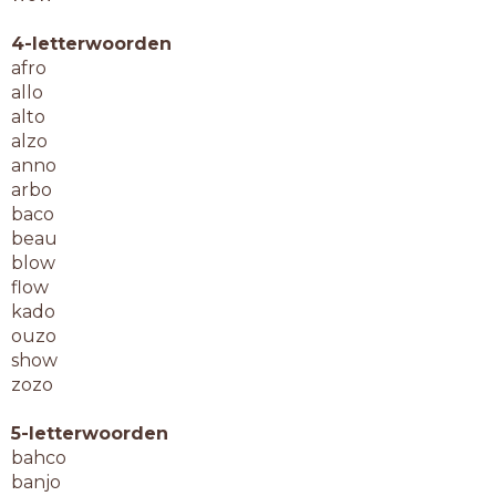
4-letterwoorden
afro
allo
alto
alzo
anno
arbo
baco
beau
blow
flow
kado
ouzo
show
zozo
5-letterwoorden
bahco
banjo