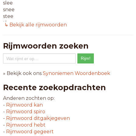
slee
snee
stee
thee
↳ Bekijk alle rijmwoorden
tray
tree
twee
Rijmwoorden zoeken
vree
5-letterwoorden
allee
» Bekijk ook ons
Synoniemen Woordenboek
almee
alree
Recente zoekopdrachten
armee
array
Anderen zochten op:
camee
-
Rijmwoord
kan
diner
-
Rijmwoord
spiro
elpee
-
Rijmwoord
ditgaikjegeven
ermee
-
Rijmwoord
hebt
essay
-
Rijmwoord
gegeert