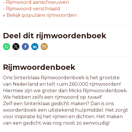
foyer
-
Rijmwoord
aanschoeuwen
fusee
-
Rijmwoord
verschraald
gelee
»
Bekijk populaire rijmwoorden
jubee
kadee
logee
Deel dit rijmwoordenboek
nawee
o jee
puree
ramee
risee
Rijmwoordenboek
schee
Ons Sinterklaas Rijmwoordenboek is het grootste
spray
van Nederland en telt ruim 260.000 rijmwoorden!
tabee
Hiermee zijn we groter dan Micks Rijmwoordenboek.
We hebben zelfs een rijmwoord op
twaalf
.
6-letterwoorden
Zelf een Sinterklaas gedicht maken? Dan is ons
bootee
woordenboek een uitstekend hulpmiddel. Het zorgt
cactee
voor inspiratie bij het rijmen en dichten. Het maken
cahier
van een gedicht was nog nooit zo eenvoudig!
corvee
deejay