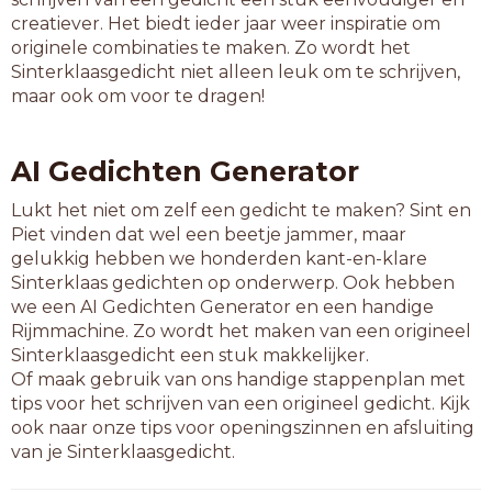
portee
creatiever. Het biedt ieder jaar weer inspiratie om
puttee
originele combinaties te maken. Zo wordt het
pygmee
Sinterklaasgedicht niet alleen leuk om te schrijven,
replay
maar ook om voor te dragen!
soiree
teevee
toffee
AI Gedichten Generator
travee
trofee
Lukt het niet om zelf een gedicht te maken? Sint en
tropee
Piet vinden dat wel een beetje jammer, maar
veejay
gelukkig hebben we honderden kant-en-klare
welnee
Sinterklaas gedichten op onderwerp. Ook hebben
wolvee
we een AI Gedichten Generator en een handige
yankee
Rijmmachine. Zo wordt het maken van een origineel
Sinterklaasgedicht een stuk makkelijker.
7-letterwoorden
Of maak gebruik van ons handige stappenplan met
aansnee
tips voor het schrijven van een origineel gedicht. Kijk
aantree
ook naar onze tips voor openingszinnen en afsluiting
abonnee
van je Sinterklaasgedicht.
airplay
atelier