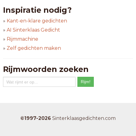
bedstee
Inspiratie nodig?
bobslee
bourree
»
Kant-en-klare gedichten
bouvier
»
AI Sinterklaas Gedicht
bustier
»
Rijmmachine
collier
coryfee
»
Zelf gedichten maken
daarmee
diarree
diepzee
Rijmwoorden zoeken
display
dominee
dossier
fairway
frisbee
gateway
heimwee
©1997-2026
Sinterklaasgedichten.com
hiermee
hofstee
ijsthee