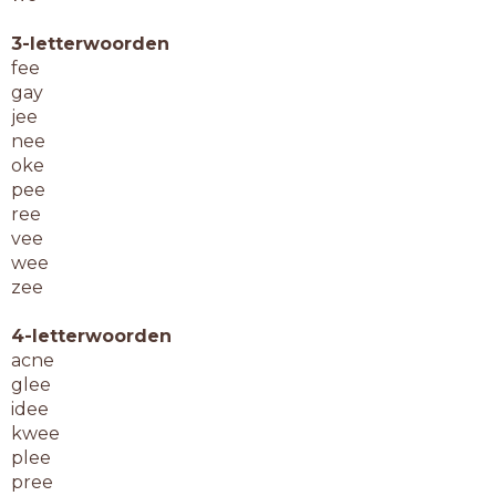
3-letterwoorden
fee
gay
jee
nee
oke
pee
ree
vee
wee
zee
4-letterwoorden
acne
glee
idee
kwee
plee
pree