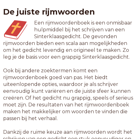
dictee
De juiste rijmwoorden
dragee
entree
Een rijmwoordenboek is een onmisbaar
epopee
hulpmiddel bij het schrijven van een
fokvee
Sinterklaasgedicht. De gevonden
gedwee
rijmwoorden bieden een scala aan mogelijkheden
hachee
om het gedicht levendig en origineel te maken. Zo
hoezee
leg je de basis voor een grappig Sinterklaasgedicht.
ijszee
intree
Ook bij andere zoektermen komt een
lychee
rijmwoordenboek goed van pas. Het biedt
margay
uiteenlopende opties, waardoor je als schrijver
metier
eenvoudig kunt variëren en de juiste sfeer kunnen
moskee
creëren. Of het gedicht nu grappig, speels of serieus
no pay
moet zijn. De resultaten van het rijmwoordenboek
oerzee
maken het makkelijker om woorden te vinden die
offday
passen bij het verhaal.
onvree
optree
Dankzij de ruime keuze aan rijmwoorden wordt het
pensee
schrijven van een gedicht een stuk eenvoudiger en