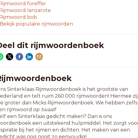
ebit
Rijmwoord
foreffer
efit
Rijmwoord
lanzarote
ekit
Rijmwoord
bob
elid
Bekijk populaire rijmwoorden
epit
erit
evit
Deel dit rijmwoordenboek
ewit
rit
zit
imit
azit
Rijmwoordenboek
mrit
ns Sinterklaas Rijmwoordenboek is het grootste van
mzit
ederland en telt ruim 260.000 rijmwoorden! Hiermee zi
prit
e groter dan Micks Rijmwoordenboek. We hebben zelfs
pzit
en rijmwoord op
twaalf
.
laid
elf een Sinterklaas gedicht maken? Dan is ons
lit
oordenboek een uitstekend hulpmiddel. Het zorgt voo
enit
nspiratie bij het rijmen en dichten. Het maken van een
edicht was nog nooit zo eenvoudig!
-letterwoorden