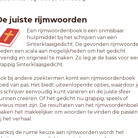
anbid
anzit
De juiste rijmwoorden
jzit
usrit
Een rijmwoordenboek is een onmisbaar
arbid
hulpmiddel bij het schrijven van een
arkit
Sinterklaasgedicht. De gevonden rijmwoord
redit
ieden een scala aan mogelijkheden om het gedicht
aghit
evendig en origineel te maken. Zo leg je de basis voor ee
relid
rappig Sinterklaasgedicht.
sprit
x-lid
ok bij andere zoektermen komt een rijmwoordenboek
aspit
oed van pas. Het biedt uiteenlopende opties, waardoor j
eflit
ls schrijver eenvoudig kunt variëren en de juiste sfeer
eklit
unnen creëren. Of het gedicht nu grappig, speels of
espit
erieus moet zijn. De resultaten van het rijmwoordenboe
elwit
aken het makkelijker om woorden te vinden die passen
obbit
ij het verhaal.
nspit
ievit
ankzij de ruime keuze aan rijmwoorden wordt het
eepit