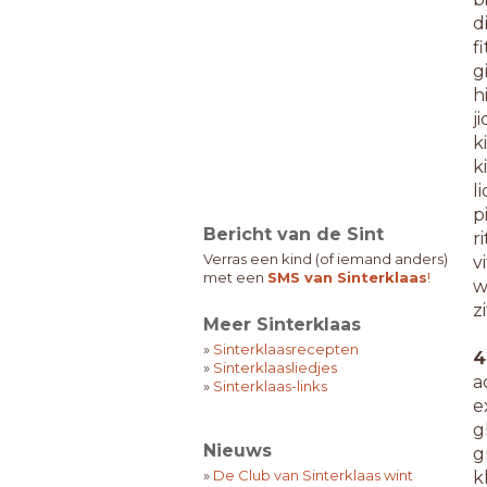
d
fi
g
h
ji
k
ki
li
p
Bericht van de Sint
ri
Verras een kind (of iemand anders)
vi
met een
SMS van Sinterklaas
!
w
zi
Meer Sinterklaas
»
Sinterklaasrecepten
4
»
Sinterklaasliedjes
a
»
Sinterklaas-links
e
gl
Nieuws
g
»
De Club van Sinterklaas wint
kl