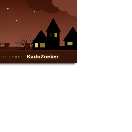
noniemen
-
KadoZoeker