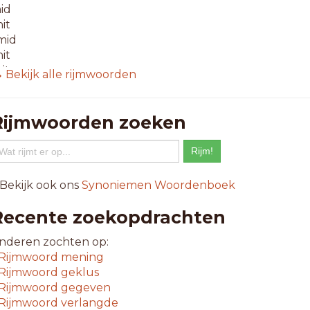
aid
hit
mid
nit
it
 Bekijk alle rijmwoorden
pit
nit
Rijmwoorden zoeken
-letterwoorden
fbid
rit
fzit
 Bekijk ook ons
Synoniemen Woordenboek
udit
evit
Recente zoekopdrachten
ezit
ovid
nderen zochten op:
avit
Rijmwoord
mening
xit
Rijmwoord
geklus
iwit
Rijmwoord
gegeven
acit
Rijmwoord
verlangde