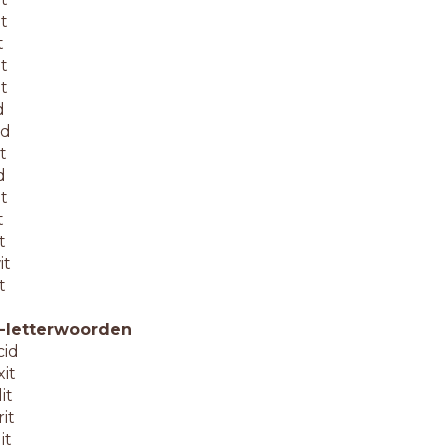
it
t
it
it
d
id
t
d
it
t
t
it
t
-letterwoorden
cid
xit
it
rit
it