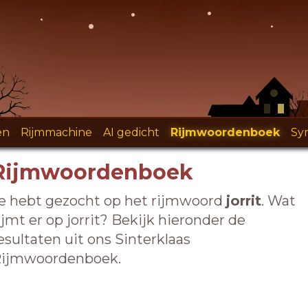
en
-
Rijmmachine
-
AI gedicht
-
Rijmwoordenboek
-
Sy
Rijmwoordenboek
e hebt gezocht op het rijmwoord
jorrit
. Wat
ijmt er op jorrit? Bekijk hieronder de
esultaten uit ons Sinterklaas
ijmwoordenboek.