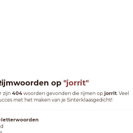
Rijmwoorden op
"jorrit"
r zijn
404
woorden gevonden die rijmen op
jorrit
. Veel
ucces met het maken van je Sinterklaasgedicht!
-letterwoorden
id
it