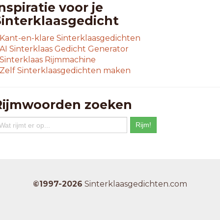
olzit
nspiratie voor je
aspit
Sinterklaasgedicht
egrit
Kant-en-klare Sinterklaasgedichten
-letterwoorden
AI Sinterklaas Gedicht Generator
fgekit
Sinterklaas Rijmmachine
quavit
Zelf Sinterklaasgedichten maken
utorit
abysit
andlid
Rijmwoorden zoeken
ergrit
lanlid
lubhit
lublid
ockpit
eficit
oelwit
©1997-2026
Sinterklaasgedichten.com
ooplid
oorrit
oorzit
urokit