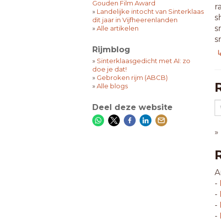
Gouden Film Award
r
»
Landelijke intocht van Sinterklaas
s
dit jaar in Vijfheerenlanden
s
»
Alle artikelen
s
Rijmblog
so
↳
s
»
Sinterklaasgedicht met AI: zo
doe je dat!
u
»
Gebroken rijm (ABCB)
»
Alle blogs
5
a
Deel deze website
af
a
»
a
b
b
c
A
d
-
di
-
e
-
f
-