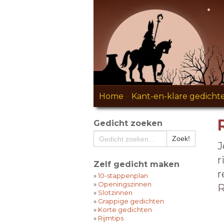
Home
-
Kant-en-klare gedicht
Gedicht zoeken
J
r
Zelf gedicht maken
r
»
10-stappenplan
»
Openingszinnen
R
»
Slotzinnen
»
Grappige gedichten
»
Korte gedichten
»
Rijmtips