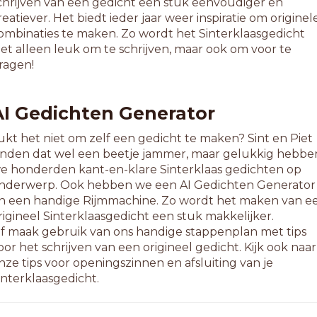
chrijven van een gedicht een stuk eenvoudiger en
eezit
reatiever. Het biedt ieder jaar weer inspiratie om originel
itwit
ombinaties te maken. Zo wordt het Sinterklaasgedicht
mspit
iet alleen leuk om te schrijven, maar ook om voor te
ntpit
ragen!
oglid
ogwit
utfit
AI Gedichten Generator
andit
ophit
ukt het niet om zelf een gedicht te maken? Sint en Piet
rosit
inden dat wel een beetje jammer, maar gelukkig hebbe
irit
e honderden kant-en-klare Sinterklaas gedichten op
oerit
nderwerp. Ook hebben we een AI Gedichten Generator
opfit
n een handige Rijmmachine. Zo wordt het maken van e
ophit
rigineel Sinterklaasgedicht een stuk makkelijker.
v-hit
f maak gebruik van ons handige stappenplan met tips
trit
oor het schrijven van een origineel gedicht. Kijk ook naar
itzit
nze tips voor openingszinnen en afsluiting van je
erbid
interklaasgedicht.
erhit
erzit