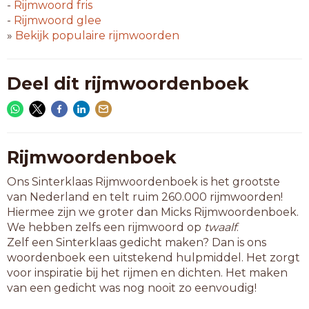
semi
-
Rijmwoord
fris
taxi
-
Rijmwoord
glee
tipi
»
Bekijk populaire rijmwoorden
tori
ugli
wadi
Deel dit rijmwoordenboek
yeti
yogi
5-letterwoorden
abaci
Rijmwoordenboek
aioli
Ons Sinterklaas Rijmwoordenboek is het grootste
alibi
van Nederland en telt ruim 260.000 rijmwoorden!
chili
Hiermee zijn we groter dan Micks Rijmwoordenboek.
cirri
We hebben zelfs een rijmwoord op
twaalf
.
cocci
Zelf een Sinterklaas gedicht maken? Dan is ons
colli
woordenboek een uitstekend hulpmiddel. Het zorgt
combi
voor inspiratie bij het rijmen en dichten. Het maken
conti
van een gedicht was nog nooit zo eenvoudig!
corgi
cycli