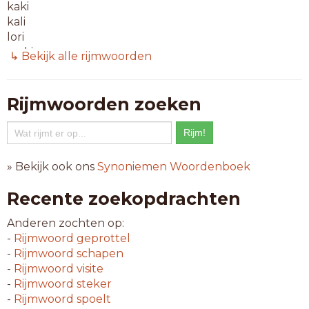
kaki
kali
lori
maki
↳ Bekijk alle rijmwoorden
mani
maxi
midi
Rijmwoorden zoeken
mimi
mini
modi
nazi
» Bekijk ook ons
Synoniemen Woordenboek
ordi
ossi
Recente zoekopdrachten
pari
poli
Anderen zochten op:
popi
-
Rijmwoord
geprottel
raki
-
Rijmwoord
schapen
roti
-
Rijmwoord
visite
saki
-
Rijmwoord
steker
sari
-
Rijmwoord
spoelt