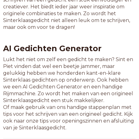
reiki
creatiever. Het biedt ieder jaar weer inspiratie om
salmi
originele combinaties te maken. Zo wordt het
shogi
Sinterklaasgedicht niet alleen leuk om te schrijven,
soefi
maar ook om voor te dragen!
spahi
swami
tosti
AI Gedichten Generator
tutti
wessi
Lukt het niet om zelf een gedicht te maken? Sint en
winti
Piet vinden dat wel een beetje jammer, maar
gelukkig hebben we honderden kant-en-klare
6-letterwoorden
Sinterklaas gedichten op onderwerp. Ook hebben
agoeti
we een AI Gedichten Generator en een handige
alkali
Rijmmachine. Zo wordt het maken van een origineel
alumni
Sinterklaasgedicht een stuk makkelijker.
berini
Of maak gebruik van ons handige stappenplan met
bikini
tips voor het schrijven van een origineel gedicht. Kijk
cumuli
ook naar onze tips voor openingszinnen en afsluiting
cynici
van je Sinterklaasgedicht.
eilaci
ethici