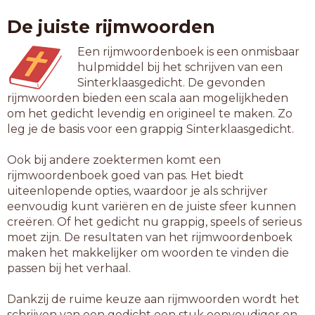
depri
De juiste rijmwoorden
djati
flati
Een rijmwoordenboek is een onmisbaar
forti
hulpmiddel bij het schrijven van een
fundi
Sinterklaasgedicht. De gevonden
fungi
rijmwoorden bieden een scala aan mogelijkheden
gummi
om het gedicht levendig en origineel te maken. Zo
hadji
leg je de basis voor een grappig Sinterklaasgedicht.
hoeri
kanji
Ook bij andere zoektermen komt een
kauri
rijmwoordenboek goed van pas. Het biedt
krimi
uiteenlopende opties, waardoor je als schrijver
maggi
eenvoudig kunt variëren en de juiste sfeer kunnen
merci
creëren. Of het gedicht nu grappig, speels of serieus
okapi
moet zijn. De resultaten van het rijmwoordenboek
porti
maken het makkelijker om woorden te vinden die
putti
passen bij het verhaal.
quasi
rabbi
Dankzij de ruime keuze aan rijmwoorden wordt het
radii
schrijven van een gedicht een stuk eenvoudiger en