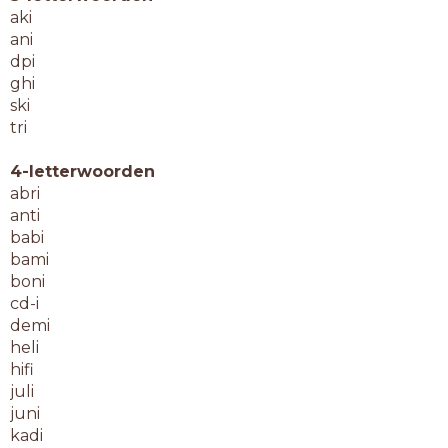
aki
ani
dpi
ghi
ski
tri
4-letterwoorden
abri
anti
babi
bami
boni
cd-i
demi
heli
hifi
juli
juni
kadi