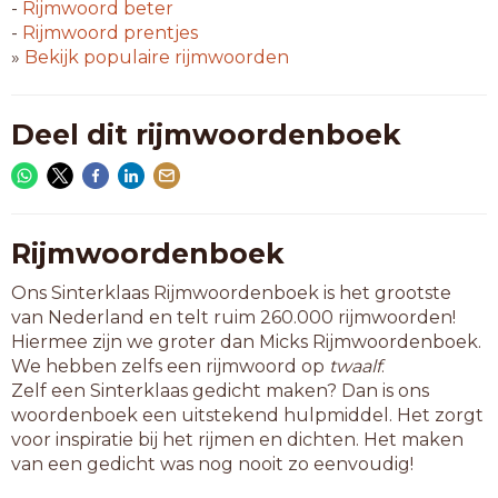
beklag
-
Rijmwoord
beter
beslag
-
Rijmwoord
prentjes
bevlag
»
Bekijk populaire rijmwoorden
biddag
bijlag
gedrag
Deel dit rijmwoordenboek
gelach
goelag
herzag
inslag
jetlag
Rijmwoordenboek
lesdag
Ons Sinterklaas Rijmwoordenboek is het grootste
ligdag
van Nederland en telt ruim 260.000 rijmwoorden!
losdag
Hiermee zijn we groter dan Micks Rijmwoordenboek.
mandag
We hebben zelfs een rijmwoord op
twaalf
.
meidag
Zelf een Sinterklaas gedicht maken? Dan is ons
middag
woordenboek een uitstekend hulpmiddel. Het zorgt
miszag
voor inspiratie bij het rijmen en dichten. Het maken
naslag
van een gedicht was nog nooit zo eenvoudig!
omslag
ontzag