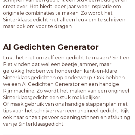
atv-dag
creatiever. Het biedt ieder jaar weer inspiratie om
baaldag
originele combinaties te maken. Zo wordt het
bijslag
Sinterklaasgedicht niet alleen leuk om te schrijven,
blokdag
maar ook om voor te dragen!
bodybag
boeldag
brugdag
AI Gedichten Generator
citybag
clubdag
Lukt het niet om zelf een gedicht te maken? Sint en
damslag
Piet vinden dat wel een beetje jammer, maar
dankdag
gelukkig hebben we honderden kant-en-klare
dinsdag
Sinterklaas gedichten op onderwerp. Ook hebben
doodlag
we een AI Gedichten Generator en een handige
doorlag
Rijmmachine. Zo wordt het maken van een origineel
doorzag
Sinterklaasgedicht een stuk makkelijker.
gouwdag
Of maak gebruik van ons handige stappenplan met
hoogdag
tips voor het schrijven van een origineel gedicht. Kijk
jaardag
ook naar onze tips voor openingszinnen en afsluiting
julidag
van je Sinterklaasgedicht.
junidag
kerkdag