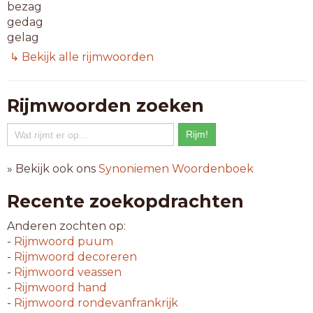
bezag
gedag
gelag
gewag
↳ Bekijk alle rijmwoorden
gezag
inzag
krach
Rijmwoorden zoeken
nazag
omzag
opzag
prach
» Bekijk ook ons
Synoniemen Woordenboek
6-letterwoorden
Recente zoekopdrachten
aanlag
aanzag
Anderen zochten op:
aflach
-
Rijmwoord
puum
afplag
-
Rijmwoord
decoreren
afslag
-
Rijmwoord
veassen
airbag
-
Rijmwoord
hand
bedrag
-
Rijmwoord
rondevanfrankrijk