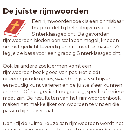
opslag
De juiste rijmwoorden
pendag
rotdag
Een rijmwoordenboek is een onmisbaar
toezag
hulpmiddel bij het schrijven van een
topdag
Sinterklaasgedicht. De gevonden
uitzag
rijmwoorden bieden een scala aan mogelijkheden
verlag
om het gedicht levendig en origineel te maken. Zo
vermag
leg je de basis voor een grappig Sinterklaasgedicht.
verzag
visdag
Ook bij andere zoektermen komt een
wasdag
rijmwoordenboek goed van pas. Het biedt
zeedag
uiteenlopende opties, waardoor je als schrijver
zigzag
eenvoudig kunt variëren en de juiste sfeer kunnen
zitdag
creëren. Of het gedicht nu grappig, speels of serieus
zondag
moet zijn. De resultaten van het rijmwoordenboek
maken het makkelijker om woorden te vinden die
7-letterwoorden
passen bij het verhaal.
aanslag
alledag
Dankzij de ruime keuze aan rijmwoorden wordt het
armslag
schrijven van een gedicht een stuk eenvoudiger en