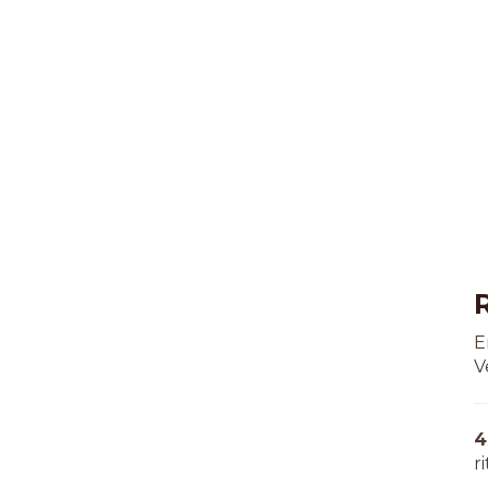
E
V
4
ri