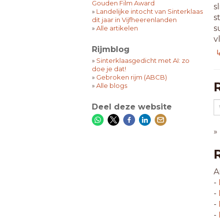
Gouden Film Award
s
»
Landelijke intocht van Sinterklaas
s
dit jaar in Vijfheerenlanden
s
»
Alle artikelen
v
Rijmblog
↳
8
»
Sinterklaasgedicht met AI: zo
doe je dat!
a
»
Gebroken rijm (ABCB)
b
»
Alle blogs
c
e
Deel deze website
e
g
»
i
i
l
l
A
n
-
n
-
o
-
s
-