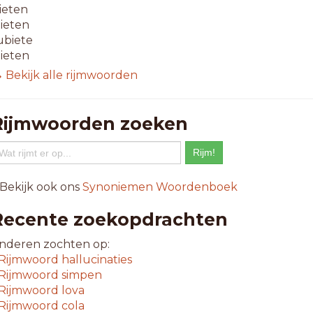
lieten
tieten
ubiete
lieten
 Bekijk alle rijmwoorden
-letterwoorden
fgieten
egieten
Rijmwoorden zoeken
onduite
olieten
rudiete
ratuite
 Bekijk ook ons
Synoniemen Woordenboek
ngieten
nlieten
Recente zoekopdrachten
evieten
imieten
nderen zochten op:
alieten
Rijmwoord
hallucinaties
ovieten
Rijmwoord
simpen
pgieten
Rijmwoord
lova
chieten
Rijmwoord
cola