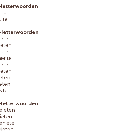
-letterwoorden
lite
uite
-letterwoorden
ieten
ieten
ieten
erite
ieten
ieten
ieten
ieten
site
-letterwoorden
eleten
rieten
eniete
rieten