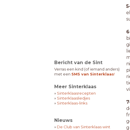
5
e
s
6
b
g
l
m
Bericht van de Sint
n
Verras een kind (of iemand anders)
p
met een
SMS van Sinterklaas
!
r
t
Meer Sinterklaas
vi
»
Sinterklaasrecepten
»
Sinterklaasliedjes
7
»
Sinterklaas-links
d
f
Nieuws
g
»
De Club van Sinterklaas wint
g