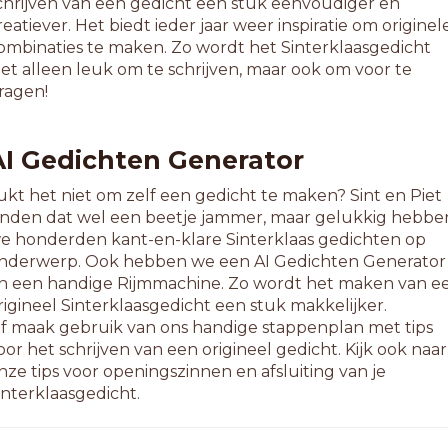
chrijven van een gedicht een stuk eenvoudiger en
erlieten
reatiever. Het biedt ieder jaar weer inspiratie om originel
olgieten
ombinaties te maken. Zo wordt het Sinterklaasgedicht
eggieten
iet alleen leuk om te schrijven, maar ook om voor te
eolieten
ragen!
0-letterwoorden
anstieten
AI Gedichten Generator
fschieten
mmonieten
ukt het niet om zelf een gedicht te maken? Sint en Piet
ntraciete
inden dat wel een beetje jammer, maar gelukkig hebbe
akelieten
e honderden kant-en-klare Sinterklaas gedichten op
enefieten
nderwerp. Ook hebben we een AI Gedichten Generator
eschieten
n een handige Rijmmachine. Zo wordt het maken van e
ellosuite
rigineel Sinterklaasgedicht een stuk makkelijker.
enobieten
f maak gebruik van ons handige stappenplan met tips
hlorieten
oor het schrijven van een origineel gedicht. Kijk ook naar
ommandite
nze tips voor openingszinnen en afsluiting van je
endrieten
interklaasgedicht.
eugnieten
ternieten