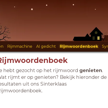
en
-
Rijmmachine
-
AI gedicht
-
Rijmwoordenboek
-
Sy
Rijmwoordenboek
e hebt gezocht op het rijmwoord
genieten
.
at rijmt er op genieten? Bekijk hieronder de
esultaten uit ons Sinterklaas
ijmwoordenboek.