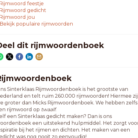
jiieten
Rijmwoord
feestje
prieten
Rijmwoord
gedicht
Rijmwoord
jou
-letterwoorden
Bekijk populaire rijmwoorden
angieten
colieten
konieten
Deel dit rijmwoordenboek
levieten
andieten
askieten
ijgieten
efiniete
Rijmwoordenboek
iorieten
ns Sinterklaas Rijmwoordenboek is het grootste van
oenieten
ederland en telt ruim 260.000 rijmwoorden! Hiermee zi
bonieten
e groter dan Micks Rijmwoordenboek. We hebben zelfs
remieten
en rijmwoord op
twaalf
.
illiete
elf een Sinterklaas gedicht maken? Dan is ons
avoriete
oordenboek een uitstekend hulpmiddel. Het zorgt voo
ambieten
nspiratie bij het rijmen en dichten. Het maken van een
ranieten
edicht was nog nooit zo eenvoudig!
ussieten