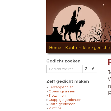
Home
-
Kant-en-klare gedicht
Gedicht zoeken
J
W
Zelf gedicht maken
r
»
10-stappenplan
»
Openingszinnen
R
»
Slotzinnen
»
Grappige gedichten
»
Korte gedichten
»
Rijmtips