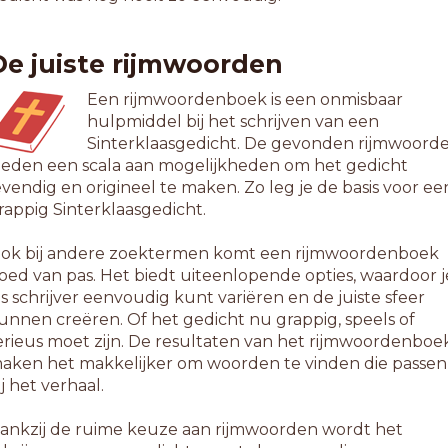
nfiniete
ievieten
De juiste rijmwoorden
redieten
oslieten
Een rijmwoordenboek is een onmisbaar
armieten
hulpmiddel bij het schrijven van een
uskieten
Sinterklaasgedicht. De gevonden rijmwoord
efrieten
ieden een scala aan mogelijkheden om het gedicht
eofieten
evendig en origineel te maken. Zo leg je de basis voor ee
itrieten
rappig Sinterklaasgedicht.
pstieten
arkieten
ok bij andere zoektermen komt een rijmwoordenboek
itrieten
oed van pas. Het biedt uiteenlopende opties, waardoor j
ervieten
ls schrijver eenvoudig kunt variëren en de juiste sfeer
tylieten
unnen creëren. Of het gedicht nu grappig, speels of
ulfieten
erieus moet zijn. De resultaten van het rijmwoordenboe
ermieten
aken het makkelijker om woorden te vinden die passen
oelieten
ij het verhaal.
itgieten
itlieten
ankzij de ruime keuze aan rijmwoorden wordt het
ergieten