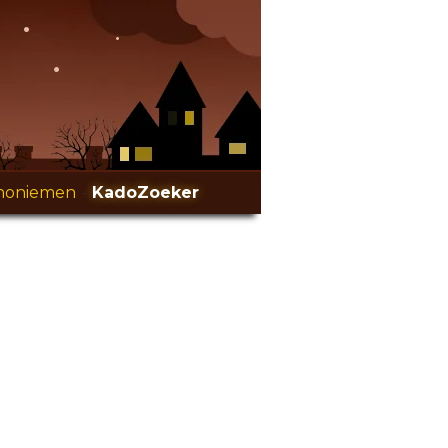
noniemen
-
KadoZoeker