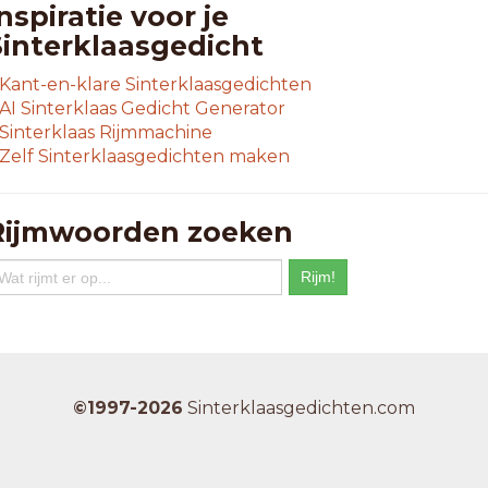
xpliciete
nspiratie voor je
aillieten
Sinterklaasgedicht
avorieten
eelgieten
Kant-en-klare Sinterklaasgedichten
eremieten
AI Sinterklaas Gedicht Generator
otelsuite
Sinterklaas Rijmmachine
ypocriete
Zelf Sinterklaasgedichten maken
mpliciete
nschieten
slamieten
Rijmwoorden zoeken
akobieten
arekieten
eeggieten
argrieten
aronieten
egalieten
ennoniete
©1997-2026
Sinterklaasgedichten.com
inorieten
onolieten
agenieten
mschieten