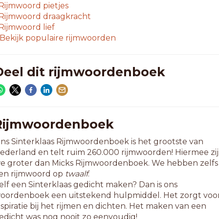
elnemen
Rijmwoord
pietjes
Rijmwoord
draagkracht
-letterwoorden
Rijmwoord
lief
eetnemen
Bekijk populaire rijmwoorden
eelnemen
oornemen
entlemen
Deel dit rijmwoordenboek
lossemen
vernemen
roblemen
astnemen
oornemen
Rijmwoordenboek
aarnemen
ns Sinterklaas Rijmwoordenboek is het grootste van
ederland en telt ruim 260.000 rijmwoorden! Hiermee zi
0-letterwoorden
e groter dan Micks Rijmwoordenboek. We hebben zelfs
xanthemen
en rijmwoord op
twaalf
.
ndernemen
elf een Sinterklaas gedicht maken? Dan is ons
amennemen
oordenboek een uitstekend hulpmiddel. Het zorgt voo
emantemen
nspiratie bij het rijmen en dichten. Het maken van een
erugnemen
edicht was nog nooit zo eenvoudig!