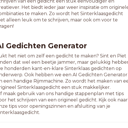
chrijven van een gedicht een stuk eenvoudiger en
tammorfemen
reatiever. Het biedt ieder jaar weer inspiratie om originel
anksystemen
ombinaties te maken. Zo wordt het Sinterklaasgedicht
estsystemen
iet alleen leuk om te schrijven, maar ook om voor te
erfsystemen
ragen!
oeksystemen
3-letterwoorden
AI Gedichten Generator
larmsystemen
aretemblemen
ukt het niet om zelf een gedicht te maken? Sint en Piet
armproblemen
inden dat wel een beetje jammer, maar gelukkig hebbe
eelproblemen
e honderden kant-en-klare Sinterklaas gedichten op
enkproblemen
nderwerp. Ook hebben we een AI Gedichten Generator
ileproblemen
n een handige Rijmmachine. Zo wordt het maken van e
evangennemen
rigineel Sinterklaasgedicht een stuk makkelijker.
aartsystemen
f maak gebruik van ons handige stappenplan met tips
ernproblemen
oor het schrijven van een origineel gedicht. Kijk ook naar
eesproblemen
nze tips voor openingszinnen en afsluiting van je
ongproblemen
interklaasgedicht.
oopproblemen
uxeproblemen