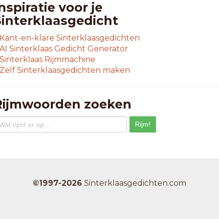
eetproblemen
nspiratie voor je
rdeproblemen
Sinterklaasgedicht
adarsystemen
aketsystemen
Kant-en-klare Sinterklaasgedichten
andproblemen
AI Sinterklaas Gedicht Generator
likproblemen
Sinterklaas Rijmmachine
aalproblemen
Zelf Sinterklaasgedichten maken
aatproblemen
apensystemen
atersystemen
Rijmwoorden zoeken
eurproblemen
4-letterwoorden
fvalproblemen
fzetproblemen
asisproblemen
eheersystemen
©1997-2026
Sinterklaasgedichten.com
etaalsystemen
uurtproblemen
atumproblemen
rugsproblemen