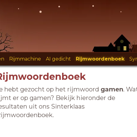
en
-
Rijmmachine
-
AI gedicht
-
Rijmwoordenboek
-
Sy
Rijmwoordenboek
e hebt gezocht op het rijmwoord
gamen
. Wa
ijmt er op gamen? Bekijk hieronder de
esultaten uit ons Sinterklaas
ijmwoordenboek.