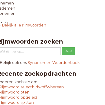
nnemen
edemen
pnemen
-letterwoorden
 Bekijk alle rijmwoorden
annemen
ijnemen
mblemen
Rijmwoorden zoeken
xtremen
rafemen
ernemen
eenemen
 Bekijk ook ons
Synoniemen Woordenboek
orfemen
ntnemen
Recente zoekopdrachten
ystemen
oenemen
nderen zochten op:
riremen
Rijmwoord
selectbldwnffwherean
itnemen
Rijmwoord
oten
ernemen
Rijmwoord
opgeleid
egnemen
Rijmwoord
spitten