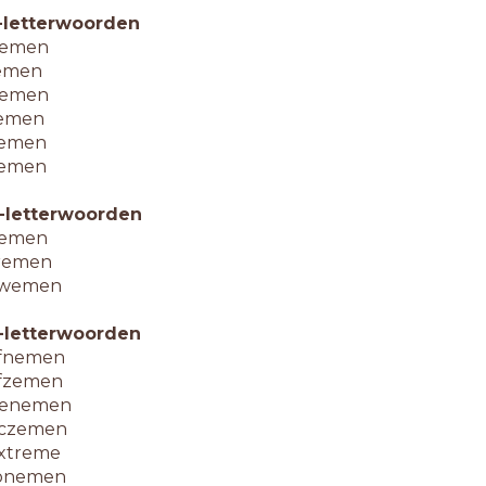
-letterwoorden
emen
emen
emen
emen
emen
emen
-letterwoorden
lemen
remen
wemen
-letterwoorden
fnemen
fzemen
enemen
czemen
xtreme
onemen