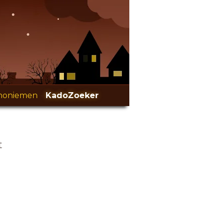
noniemen
-
KadoZoeker
t