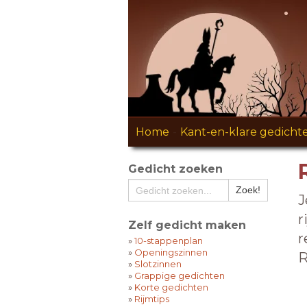
Home
-
Kant-en-klare gedicht
Gedicht zoeken
J
r
Zelf gedicht maken
r
»
10-stappenplan
»
Openingszinnen
R
»
Slotzinnen
»
Grappige gedichten
»
Korte gedichten
»
Rijmtips