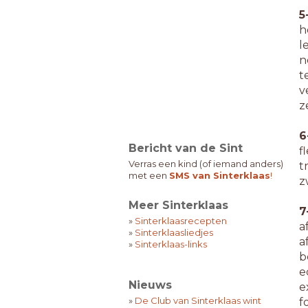
5
h
l
n
t
v
z
6
Bericht van de Sint
f
Verras een kind (of iemand anders)
t
met een
SMS van Sinterklaas
!
z
Meer Sinterklaas
7
»
Sinterklaasrecepten
a
»
Sinterklaasliedjes
a
»
Sinterklaas-links
b
e
Nieuws
e
»
De Club van Sinterklaas wint
f