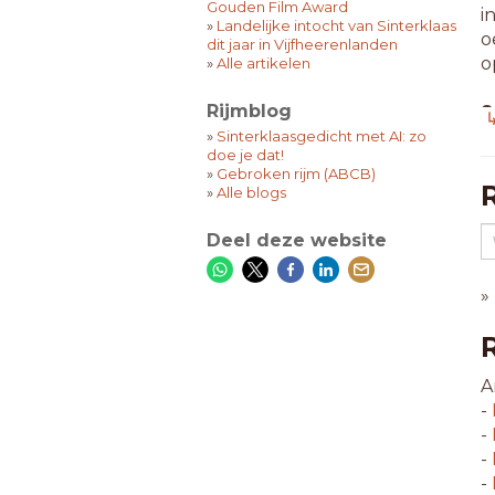
Gouden Film Award
i
»
Landelijke intocht van Sinterklaas
o
dit jaar in Vijfheerenlanden
o
»
Alle artikelen
Rijmblog
8
↳
a
»
Sinterklaasgedicht met AI: zo
doe je dat!
b
»
Gebroken rijm (ABCB)
e
»
Alle blogs
e
g
Deel deze website
h
m
»
m
o
s
t
A
t
-
u
-
v
-
w
-