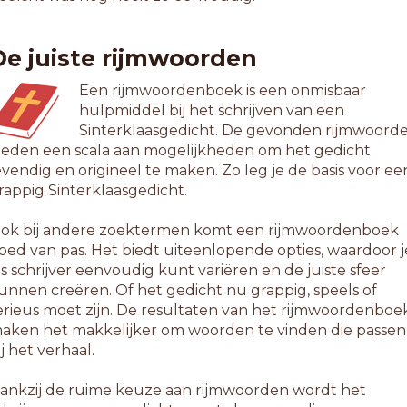
1-letterwoorden
cosystemen
De juiste rijmwoorden
ennisnemen
laatsnemen
Een rijmwoordenboek is een onmisbaar
ubsystemen
hulpmiddel bij het schrijven van een
iteennemen
Sinterklaasgedicht. De gevonden rijmwoord
inst nemen
ieden een scala aan mogelijkheden om het gedicht
evendig en origineel te maken. Zo leg je de basis voor ee
2-letterwoorden
rappig Sinterklaasgedicht.
anksystemen
indmorfemen
ok bij andere zoektermen komt een rijmwoordenboek
eelsystemen
oed van pas. Het biedt uiteenlopende opties, waardoor j
ruksystemen
ls schrijver eenvoudig kunt variëren en de juiste sfeer
etproblemen
unnen creëren. Of het gedicht nu grappig, speels of
okproblemen
erieus moet zijn. De resultaten van het rijmwoordenboe
oelsystemen
aken het makkelijker om woorden te vinden die passen
aatsystemen
ij het verhaal.
eetsystemen
ogproblemen
ankzij de ruime keuze aan rijmwoorden wordt het
pelsystemen