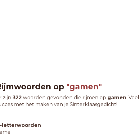
Rijmwoorden op
"gamen"
r zijn
322
woorden gevonden die rijmen op
gamen
. Vee
ucces met het maken van je Sinterklaasgedicht!
-letterwoorden
eme