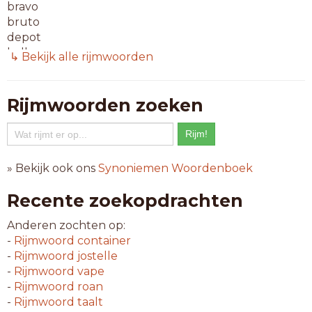
bravo
bruto
depot
hallo
↳ Bekijk alle rijmwoorden
hoezo
mezzo
of zo
Rijmwoorden zoeken
ziezo
6-letterwoorden
bistro
» Bekijk ook ons
Synoniemen Woordenboek
blanco
bureau
Recente zoekopdrachten
cadeau
evenzo
Anderen zochten op:
fellow
-
Rijmwoord
container
niveau
-
Rijmwoord
jostelle
waarzo
-
Rijmwoord
vape
-
Rijmwoord
roan
7-letterwoorden
-
Rijmwoord
taalt