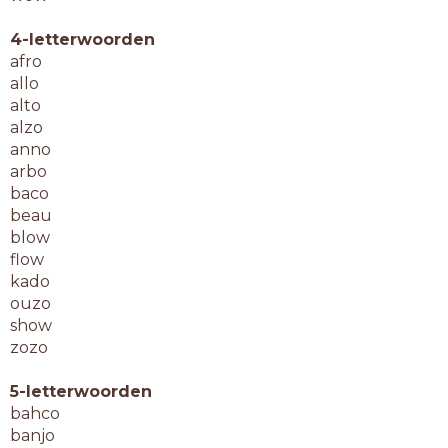
4-letterwoorden
afro
allo
alto
alzo
anno
arbo
baco
beau
blow
flow
kado
ouzo
show
zozo
5-letterwoorden
bahco
banjo