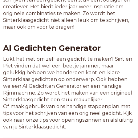
mediashow
creatiever. Het biedt ieder jaar weer inspiratie om
naaktshow
originele combinaties te maken. Zo wordt het
paparazzo
Sinterklaasgedicht niet alleen leuk om te schrijven,
pornoshow
maar ook om voor te dragen!
pr-bureau
praatshow
radioshow
AI Gedichten Generator
slibdepot
subniveau
Lukt het niet om zelf een gedicht te maken? Sint en
topniveau
Piet vinden dat wel een beetje jammer, maar
vliegshow
gelukkig hebben we honderden kant-en-klare
werfdepot
Sinterklaas gedichten op onderwerp. Ook hebben
zanddepot
we een AI Gedichten Generator en een handige
zeeniveau
Rijmmachine. Zo wordt het maken van een origineel
Sinterklaasgedicht een stuk makkelijker.
10-letterwoorden
Of maak gebruik van ons handige stappenplan met
afvaldepot
tips voor het schrijven van een origineel gedicht. Kijk
bouwbureau
ook naar onze tips voor openingszinnen en afsluiting
clubniveau
van je Sinterklaasgedicht.
datingshow
denkniveau