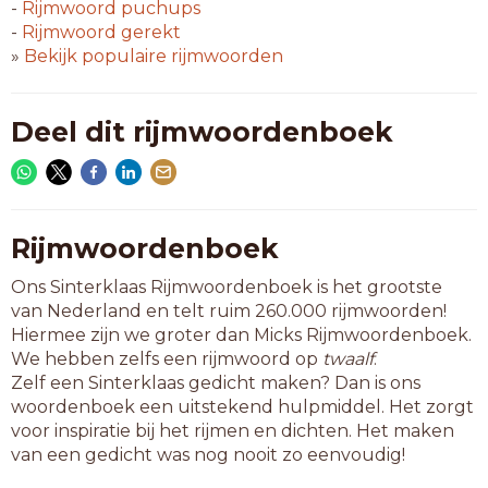
berceau
-
Rijmwoord
puchups
chateau
-
Rijmwoord
gerekt
diashow
»
Bekijk populaire rijmwoorden
ijsshow
placebo
plateau
Deel dit rijmwoordenboek
plumeau
protozo
scherzo
tableau
tonneau
Rijmwoordenboek
trumeau
Ons Sinterklaas Rijmwoordenboek is het grootste
tv-show
van Nederland en telt ruim 260.000 rijmwoorden!
Hiermee zijn we groter dan Micks Rijmwoordenboek.
8-letterwoorden
We hebben zelfs een rijmwoord op
twaalf
.
autoshow
Zelf een Sinterklaas gedicht maken? Dan is ons
bungalow
woordenboek een uitstekend hulpmiddel. Het zorgt
cashflow
voor inspiratie bij het rijmen en dichten. Het maken
chevreau
van een gedicht was nog nooit zo eenvoudig!
chowchow
dansshow