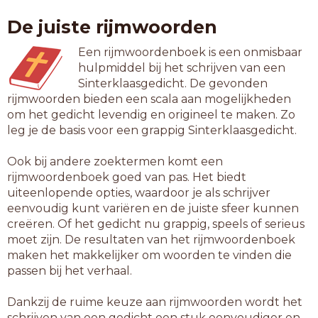
highbrow
De juiste rijmwoorden
liveshow
modeshow
Een rijmwoordenboek is een onmisbaar
overflow
hulpmiddel bij het schrijven van een
peepshow
Sinterklaasgedicht. De gevonden
roadshow
rijmwoorden bieden een scala aan mogelijkheden
rockshow
om het gedicht levendig en origineel te maken. Zo
spelshow
leg je de basis voor een grappig Sinterklaasgedicht.
talkshow
terrazzo
Ook bij andere zoektermen komt een
workflow
rijmwoordenboek goed van pas. Het biedt
uiteenlopende opties, waardoor je als schrijver
9-letterwoorden
eenvoudig kunt variëren en de juiste sfeer kunnen
cointreau
creëren. Of het gedicht nu grappig, speels of serieus
floorshow
moet zijn. De resultaten van het rijmwoordenboek
freakshow
maken het makkelijker om woorden te vinden die
kerstshow
passen bij het verhaal.
lasershow
lichtshow
Dankzij de ruime keuze aan rijmwoorden wordt het
luchtshow
schrijven van een gedicht een stuk eenvoudiger en