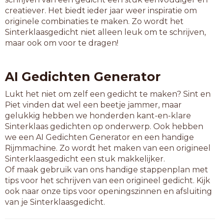
rijstijl
creatiever. Het biedt ieder jaar weer inspiratie om
spelpeil
originele combinaties te maken. Zo wordt het
stagzeil
Sinterklaasgedicht niet alleen leuk om te schrijven,
tentzeil
maar ook om voor te dragen!
vangzeil
voorzeil
vuurpijl
AI Gedichten Generator
zaagvijl
zoetvijl
Lukt het niet om zelf een gedicht te maken? Sint en
Piet vinden dat wel een beetje jammer, maar
9-letterwoorden
gelukkig hebben we honderden kant-en-klare
alarmpeil
Sinterklaas gedichten op onderwerp. Ook hebben
bouwstijl
we een AI Gedichten Generator en een handige
brandbijl
Rijmmachine. Zo wordt het maken van een origineel
dansstijl
Sinterklaasgedicht een stuk makkelijker.
deurstijl
Of maak gebruik van ons handige stappenplan met
enterbijl
tips voor het schrijven van een origineel gedicht. Kijk
filmstijl
ook naar onze tips voor openingszinnen en afsluiting
grondzeil
van je Sinterklaasgedicht.
grootzeil
hoekstijl