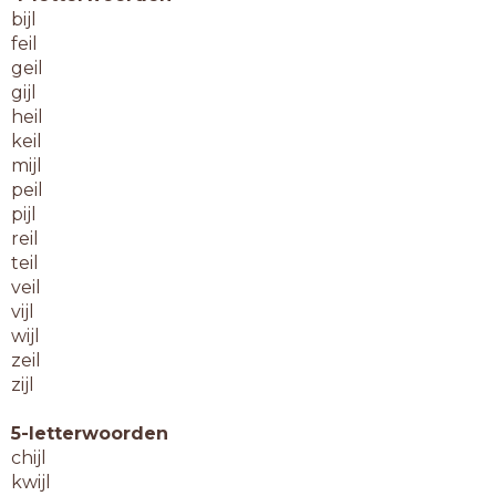
bijl
feil
geil
gijl
heil
keil
mijl
peil
pijl
reil
teil
veil
vijl
wijl
zeil
zijl
5-letterwoorden
chijl
kwijl