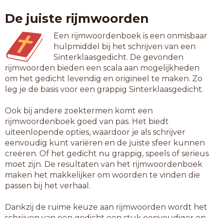
bramzeil
De juiste rijmwoorden
drukfeil
haarpijl
Een rijmwoordenboek is een onmisbaar
handbijl
hulpmiddel bij het schrijven van een
hardzeil
Sinterklaasgedicht. De gevonden
houtvijl
rijmwoorden bieden een scala aan mogelijkheden
huurpeil
om het gedicht levendig en origineel te maken. Zo
kerfbijl
leg je de basis voor een grappig Sinterklaasgedicht.
kurkzeil
landmijl
Ook bij andere zoektermen komt een
loonpeil
rijmwoordenboek goed van pas. Het biedt
maalpeil
uiteenlopende opties, waardoor je als schrijver
marszeil
eenvoudig kunt variëren en de juiste sfeer kunnen
neostijl
creëren. Of het gedicht nu grappig, speels of serieus
noodpeil
moet zijn. De resultaten van het rijmwoordenboek
oliepeil
maken het makkelijker om woorden te vinden die
overzeil
passen bij het verhaal.
puntvijl
rapstijl
Dankzij de ruime keuze aan rijmwoorden wordt het
raspvijl
schrijven van een gedicht een stuk eenvoudiger en