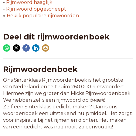
afdweil
-
Rijmwoord
haaglijk
bakzeil
-
Rijmwoord
opgescheept
bekwijl
»
Bekijk populaire rijmwoorden
dekzeil
gifpijl
hakbijl
Deel dit rijmwoordenboek
lijzeil
overijl
terwijl
topzeil
valbijl
Rijmwoordenboek
verwijl
Ons Sinterklaas Rijmwoordenboek is het grootste
verzeil
van Nederland en telt ruim 260.000 rijmwoorden!
wasteil
Hiermee zijn we groter dan Micks Rijmwoordenboek.
zeemijl
We hebben zelfs een rijmwoord op
twaalf
.
zeepijl
Zelf een Sinterklaas gedicht maken? Dan is ons
woordenboek een uitstekend hulpmiddel. Het zorgt
8-letterwoorden
voor inspiratie bij het rijmen en dichten. Het maken
aardveil
van een gedicht was nog nooit zo eenvoudig!
allerijl
boomveil