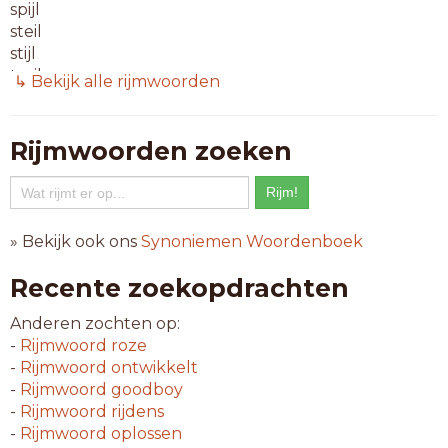
spijl
steil
stijl
treil
↳ Bekijk alle rijmwoorden
6-letterwoorden
abseil
Rijmwoorden zoeken
afpeil
afzeil
bezeil
dewijl
» Bekijk ook ons
Synoniemen Woordenboek
inzeil
na-ijl
Recente zoekopdrachten
omzeil
onheil
Anderen zochten op:
razeil
-
Rijmwoord
roze
reveil
-
Rijmwoord
ontwikkelt
-
Rijmwoord
goodboy
7-letterwoorden
-
Rijmwoord
rijdens
aanvijl
-
Rijmwoord
oplossen