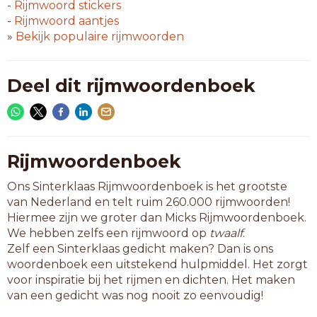
niveaus
-
Rijmwoord
stickers
pitloos
-
Rijmwoord
aantjes
talloos
»
Bekijk populaire rijmwoorden
tijloos
uitkoos
verkoos
Deel dit rijmwoordenboek
verpoos
willoos
zinloos
zonloos
Rijmwoordenboek
8-letterwoorden
Ons Sinterklaas Rijmwoordenboek is het grootste
abrikoos
van Nederland en telt ruim 260.000 rijmwoorden!
ademloos
Hiermee zijn we groter dan Micks Rijmwoordenboek.
argeloos
We hebben zelfs een rijmwoord op
twaalf
.
autoloos
Zelf een Sinterklaas gedicht maken? Dan is ons
baanloos
woordenboek een uitstekend hulpmiddel. Het zorgt
beenloos
voor inspiratie bij het rijmen en dichten. Het maken
berceaus
van een gedicht was nog nooit zo eenvoudig!
bouwdoos
chateaus