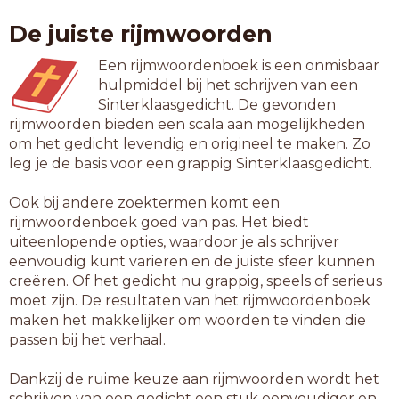
dadeloos
De juiste rijmwoorden
doelloos
duinroos
Een rijmwoordenboek is een onmisbaar
feilloos
hulpmiddel bij het schrijven van een
foutloos
Sinterklaasgedicht. De gevonden
framboos
rijmwoorden bieden een scala aan mogelijkheden
fransoos
om het gedicht levendig en origineel te maken. Zo
fretloos
leg je de basis voor een grappig Sinterklaasgedicht.
gadeloos
geurloos
Ook bij andere zoektermen komt een
haagroos
rijmwoordenboek goed van pas. Het biedt
haarloos
uiteenlopende opties, waardoor je als schrijver
haveloos
eenvoudig kunt variëren en de juiste sfeer kunnen
heilloos
creëren. Of het gedicht nu grappig, speels of serieus
hopeloos
moet zijn. De resultaten van het rijmwoordenboek
ijsshows
maken het makkelijker om woorden te vinden die
kansloos
passen bij het verhaal.
kernloos
kijkdoos
Dankzij de ruime keuze aan rijmwoorden wordt het
klaproos
schrijven van een gedicht een stuk eenvoudiger en