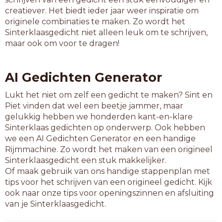
klimroos
creatiever. Het biedt ieder jaar weer inspiratie om
koeldoos
originele combinaties te maken. Zo wordt het
landloos
Sinterklaasgedicht niet alleen leuk om te schrijven,
laveloos
maar ook om voor te dragen!
liefkoos
maanloos
maatloos
AI Gedichten Generator
maffioos
mateloos
Lukt het niet om zelf een gedicht te maken? Sint en
merkloos
Piet vinden dat wel een beetje jammer, maar
mouwloos
gelukkig hebben we honderden kant-en-klare
naadloos
Sinterklaas gedichten op onderwerp. Ook hebben
naaidoos
we een AI Gedichten Generator en een handige
naamloos
Rijmmachine. Zo wordt het maken van een origineel
nameloos
Sinterklaasgedicht een stuk makkelijker.
nodeloos
Of maak gebruik van ons handige stappenplan met
normloos
tips voor het schrijven van een origineel gedicht. Kijk
ordeloos
ook naar onze tips voor openingszinnen en afsluiting
peilloos
van je Sinterklaasgedicht.
pijnloos
planloos