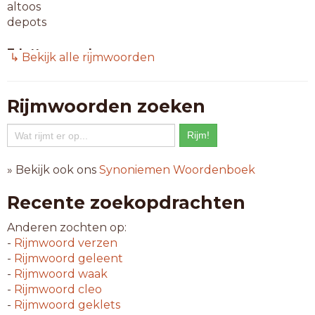
altoos
depots
7-letterwoorden
↳ Bekijk alle rijmwoorden
bureaus
cadeaus
dakloos
Rijmwoorden zoeken
eerloos
fellows
futloos
godloos
» Bekijk ook ons
Synoniemen Woordenboek
herkoos
jatmoos
Recente zoekopdrachten
kapdoos
koploos
Anderen zochten op:
lasdoos
-
Rijmwoord
verzen
leproos
-
Rijmwoord
geleent
matroos
-
Rijmwoord
waak
mosroos
-
Rijmwoord
cleo
naploos
-
Rijmwoord
geklets