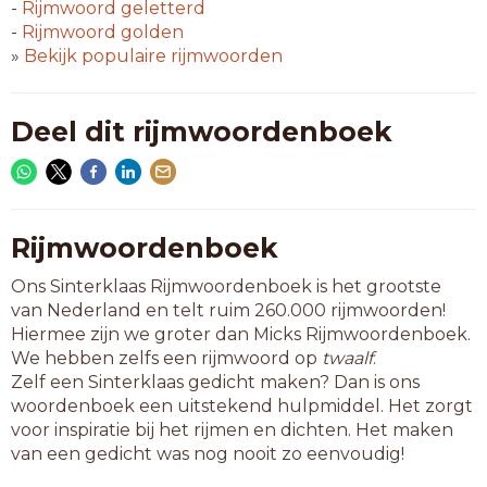
eiland
-
Rijmwoord
geletterd
fazant
-
Rijmwoord
golden
galant
»
Bekijk populaire rijmwoorden
garant
gehand
gekant
Deel dit rijmwoordenboek
geland
gemand
gepand
gerand
gerant
Rijmwoordenboek
getand
Ons Sinterklaas Rijmwoordenboek is het grootste
gewand
van Nederland en telt ruim 260.000 rijmwoorden!
gewant
Hiermee zijn we groter dan Micks Rijmwoordenboek.
gezand
We hebben zelfs een rijmwoord op
twaalf
.
gezant
Zelf een Sinterklaas gedicht maken? Dan is ons
gigant
woordenboek een uitstekend hulpmiddel. Het zorgt
girant
voor inspiratie bij het rijmen en dichten. Het maken
iemand
van een gedicht was nog nooit zo eenvoudig!
infant
intand