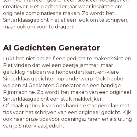
aanland
creatiever. Het biedt ieder jaar weer inspiratie om
aanrand
originele combinaties te maken. Zo wordt het
afbrand
Sinterklaasgedicht niet alleen leuk om te schrijven,
afspant
maar ook om voor te dragen!
afstand
amarant
amusant
AI Gedichten Generator
armband
astrant
Lukt het niet om zelf een gedicht te maken? Sint en
avenant
Piet vinden dat wel een beetje jammer, maar
bedrand
gelukkig hebben we honderden kant-en-klare
beklant
Sinterklaas gedichten op onderwerp. Ook hebben
beplant
we een AI Gedichten Generator en een handige
bespant
Rijmmachine. Zo wordt het maken van een origineel
bestand
Sinterklaasgedicht een stuk makkelijker.
bigband
Of maak gebruik van ons handige stappenplan met
boskant
tips voor het schrijven van een origineel gedicht. Kijk
bosland
ook naar onze tips voor openingszinnen en afsluiting
bosrand
van je Sinterklaasgedicht.
boyband
brisant