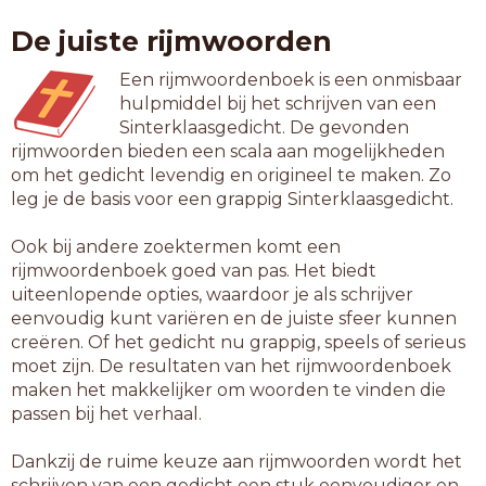
mutant
De juiste rijmwoorden
octant
omkant
Een rijmwoordenboek is een onmisbaar
omrand
hulpmiddel bij het schrijven van een
onland
Sinterklaasgedicht. De gevonden
optant
rijmwoorden bieden een scala aan mogelijkheden
pedant
om het gedicht levendig en origineel te maken. Zo
penant
leg je de basis voor een grappig Sinterklaasgedicht.
pikant
sonant
Ook bij andere zoektermen komt een
strand
rijmwoordenboek goed van pas. Het biedt
tenant
uiteenlopende opties, waardoor je als schrijver
vacant
eenvoudig kunt variëren en de juiste sfeer kunnen
vagant
creëren. Of het gedicht nu grappig, speels of serieus
vijand
moet zijn. De resultaten van het rijmwoordenboek
volant
maken het makkelijker om woorden te vinden die
voyant
passen bij het verhaal.
7-letterwoorden
Dankzij de ruime keuze aan rijmwoorden wordt het
aankant
schrijven van een gedicht een stuk eenvoudiger en