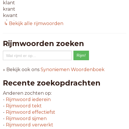
klant
krant
kwant
plant
↳ Bekijk alle rijmwoorden
quant
riant
spant
Rijmwoorden zoeken
stand
trant
6-letterwoorden
» Bekijk ook ons
Synoniemen Woordenboek
afkant
afrand
Recente zoekopdrachten
aftand
atlant
Anderen zochten op:
beland
-
Rijmwoord
iederein
bemand
-
Rijmwoord
tekt
bemant
-
Rijmwoord
effectiefst
bezand
-
Rijmwoord
sijmen
criant
-
Rijmwoord
verwerkt