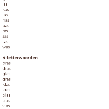
jas
kas
las
nas
pas
ras
sas
tas
was
4-letterwoorden
bras
dras
glas
gras
klas
kras
plas
tras
vlas