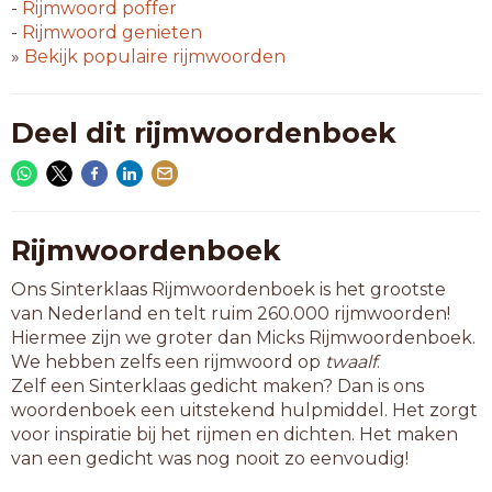
kuras
-
Rijmwoord
poffer
lavas
-
Rijmwoord
genieten
nalas
»
Bekijk populaire rijmwoorden
omwas
oplas
oppas
Deel dit rijmwoordenboek
optas
opwas
pinas
potas
sinas
Rijmwoordenboek
sjwas
Ons Sinterklaas Rijmwoordenboek is het grootste
stras
van Nederland en telt ruim 260.000 rijmwoorden!
tapas
Hiermee zijn we groter dan Micks Rijmwoordenboek.
tinas
We hebben zelfs een rijmwoord op
twaalf
.
tiras
Zelf een Sinterklaas gedicht maken? Dan is ons
topas
woordenboek een uitstekend hulpmiddel. Het zorgt
zopas
voor inspiratie bij het rijmen en dichten. Het maken
van een gedicht was nog nooit zo eenvoudig!
6-letterwoorden
aanlas