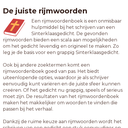
aanpas
De juiste rijmwoorden
aanwas
aardas
Een rijmwoordenboek is een onmisbaar
alikas
hulpmiddel bij het schrijven van een
ambras
Sinterklaasgedicht. De gevonden
ananas
rijmwoorden bieden een scala aan mogelijkheden
badjas
om het gedicht levendig en origineel te maken. Zo
badtas
leg je de basis voor een grappig Sinterklaasgedicht.
barkas
bekras
Ook bij andere zoektermen komt een
bijpas
rijmwoordenboek goed van pas. Het biedt
biogas
uiteenlopende opties, waardoor je als schrijver
booras
eenvoudig kunt variëren en de juiste sfeer kunnen
canvas
creëren. Of het gedicht nu grappig, speels of serieus
entwas
moet zijn. De resultaten van het rijmwoordenboek
etgras
maken het makkelijker om woorden te vinden die
gekras
passen bij het verhaal.
geplas
gifgas
Dankzij de ruime keuze aan rijmwoorden wordt het
grimas
schrijven van een gedicht een stuk eenvoudiger en