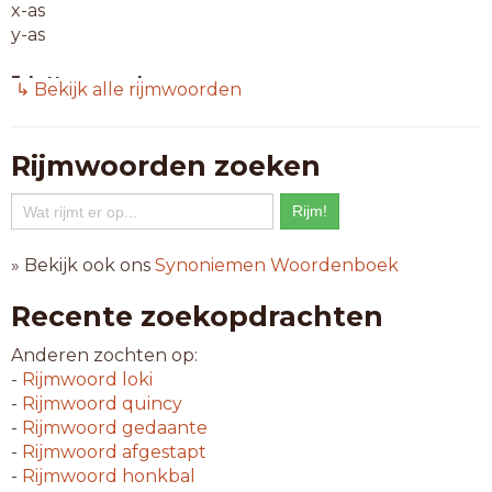
x-as
y-as
5-letterwoorden
↳ Bekijk alle rijmwoorden
aflas
afpas
afwas
Rijmwoorden zoeken
alras
atlas
belas
bewas
» Bekijk ook ons
Synoniemen Woordenboek
bijas
genas
Recente zoekopdrachten
gewas
hamas
Anderen zochten op:
inlas
-
Rijmwoord
loki
jonas
-
Rijmwoord
quincy
judas
-
Rijmwoord
gedaante
kabas
-
Rijmwoord
afgestapt
kulas
-
Rijmwoord
honkbal