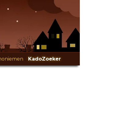
noniemen
-
KadoZoeker