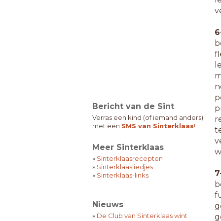
v
6
b
f
l
m
n
p
Bericht van de Sint
p
Verras een kind (of iemand anders)
r
met een
SMS van Sinterklaas
!
t
v
Meer Sinterklaas
w
»
Sinterklaasrecepten
»
Sinterklaasliedjes
7
»
Sinterklaas-links
b
f
Nieuws
g
»
De Club van Sinterklaas wint
g