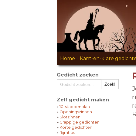
Home
-
Kant-en-klare gedicht
Gedicht zoeken
J
r
Zelf gedicht maken
r
»
10-stappenplan
»
Openingszinnen
R
»
Slotzinnen
»
Grappige gedichten
»
Korte gedichten
»
Rijmtips