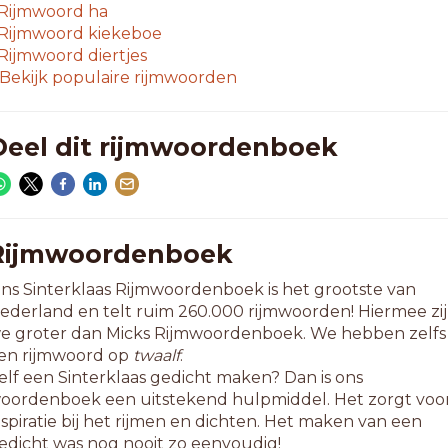
rkesten
Rijmwoord
ha
rofeste
Rijmwoord
kiekeboe
egesten
Rijmwoord
diertjes
ekesten
Bekijk populaire rijmwoorden
erpeste
-letterwoorden
Deel dit rijmwoordenboek
napesten
otresten
estreste
ntresten
anifeste
Rijmwoordenboek
ngeteste
ns Sinterklaas Rijmwoordenboek is het grootste van
aasbeste
ederland en telt ruim 260.000 rijmwoorden! Hiermee zi
rotesten
e groter dan Micks Rijmwoordenboek. We hebben zelfs
uikbeste
en rijmwoord op
twaalf
.
ekwesten
elf een Sinterklaas gedicht maken? Dan is ons
okvesten
oordenboek een uitstekend hulpmiddel. Het zorgt voo
itmesten
nspiratie bij het rijmen en dichten. Het maken van een
ittesten
edicht was nog nooit zo eenvoudig!
erpesten