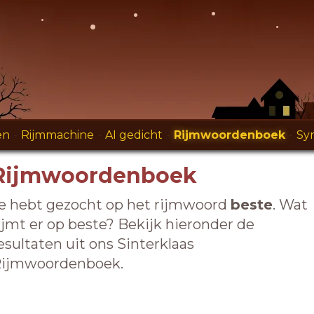
en
-
Rijmmachine
-
AI gedicht
-
Rijmwoordenboek
-
Sy
Rijmwoordenboek
e hebt gezocht op het rijmwoord
beste
. Wat
ijmt er op beste? Bekijk hieronder de
esultaten uit ons Sinterklaas
ijmwoordenboek.