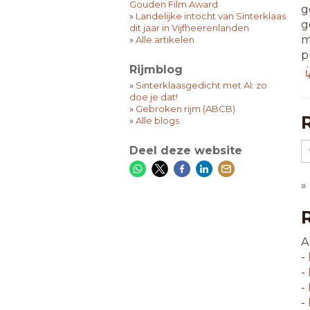
Gouden Film Award
g
»
Landelijke intocht van Sinterklaas
g
dit jaar in Vijfheerenlanden
m
»
Alle artikelen
p
Rijmblog
s
↳
»
Sinterklaasgedicht met AI: zo
doe je dat!
8
»
Gebroken rijm (ABCB)
a
»
Alle blogs
a
a
Deel deze website
b
b
»
f
g
g
g
A
g
-
g
-
g
-
h
-