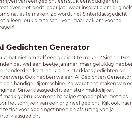
chrijven van een gedicht een stuk eenvoudiger en
etgemeste
reatiever. Het biedt ieder jaar weer inspiratie om originel
uurtesten
ombinaties te maken. Zo wordt het Sinterklaasgedicht
eggepeste
iet alleen leuk om te schrijven, maar ook om voor te
uidwesten
ragen!
uurresten
wemvesten
AI Gedichten Generator
1-letterwoorden
ddernesten
ukt het niet om zelf een gedicht te maken? Sint en Piet
fvalresten
inden dat wel een beetje jammer, maar gelukkig hebbe
roeinesten
e honderden kant-en-klare Sinterklaas gedichten op
tensresten
nderwerp. Ook hebben we een AI Gedichten Generator
ehuisveste
n een handige Rijmmachine. Zo wordt het maken van e
rondvesten
rigineel Sinterklaasgedicht een stuk makkelijker.
eansvesten
f maak gebruik van ons handige stappenplan met tips
lessebeste
oor het schrijven van een origineel gedicht. Kijk ook naar
uiwammeste
nze tips voor openingszinnen en afsluiting van je
oordwesten
interklaasgedicht.
chotresten
rinetesten