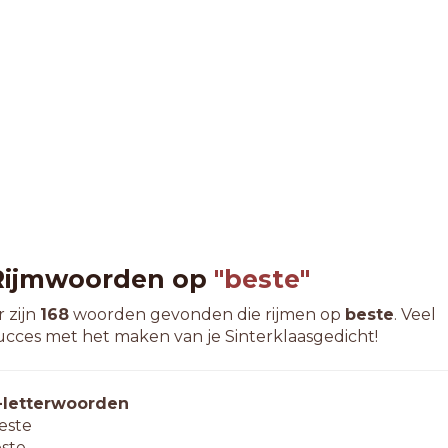
Rijmwoorden op
"beste"
r zijn
168
woorden gevonden die rijmen op
beste
. Veel
ucces met het maken van je Sinterklaasgedicht!
-letterwoorden
este
este