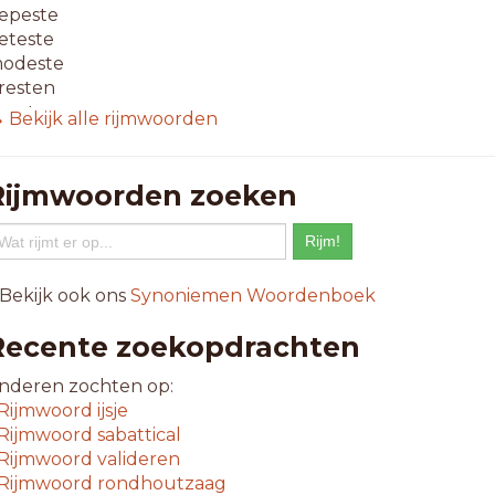
epeste
eteste
odeste
resten
treste
 Bekijk alle rijmwoorden
-letterwoorden
rresten
Rijmwoorden zoeken
sresten
ttesten
emesten
ewesten
 Bekijk ook ons
Synoniemen Woordenboek
itneste
emesten
Recente zoekopdrachten
epesten
epreste
nderen zochten op:
etesten
Rijmwoord
ijsje
evesten
Rijmwoord
sabattical
ewesten
Rijmwoord
valideren
anneste
Rijmwoord
rondhoutzaag