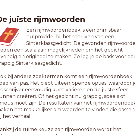
etmesten
arnesten
De juiste rijmwoorden
egpesten
Een rijmwoordenboek is een onmisbaar
0-letterwoorden
hulpmiddel bij het schrijven van een
llerbeste
Sinterklaasgedicht. De gevonden rijmwoord
eprofeste
ieden een scala aan mogelijkheden om het gedicht
andvesten
evendig en origineel te maken. Zo leg je de basis voor ee
outresten
rappig Sinterklaasgedicht.
uisvesten
nteresten
ok bij andere zoektermen komt een rijmwoordenboek
anifesten
oed van pas. Het biedt uiteenlopende opties, waardoor j
elkresten
ls schrijver eenvoudig kunt variëren en de juiste sfeer
lieresten
unnen creëren. Of het gedicht nu grappig, speels of
pperbeste
erieus moet zijn. De resultaten van het rijmwoordenboe
oofnesten
aken het makkelijker om woorden te vinden die passen
tofnesten
ij het verhaal.
itgemeste
itgeteste
ankzij de ruime keuze aan rijmwoorden wordt het
erfresten