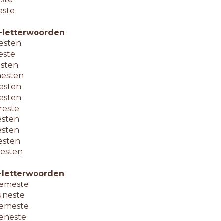
este
-letterwoorden
esten
leste
esten
esten
esten
esten
reste
esten
esten
esten
esten
-letterwoorden
emeste
uneste
emeste
eneste