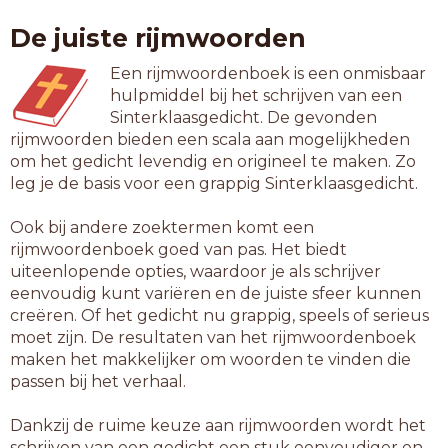
kleiaardappel
De juiste rijmwoorden
paradijsappel
pootaardappel
Een rijmwoordenboek is een onmisbaar
zandaardappel
hulpmiddel bij het schrijven van een
Sinterklaasgedicht. De gevonden
14-letterwoorden
rijmwoorden bieden een scala aan mogelijkheden
zomeraardappel
om het gedicht levendig en origineel te maken. Zo
leg je de basis voor een grappig Sinterklaasgedicht.
15-letterwoorden
perssinaasappel
Ook bij andere zoektermen komt een
winteraardappel
rijmwoordenboek goed van pas. Het biedt
uiteenlopende opties, waardoor je als schrijver
16-letterwoorden
eenvoudig kunt variëren en de juiste sfeer kunnen
navelsinaasappel
creëren. Of het gedicht nu grappig, speels of serieus
paardengetrappel
moet zijn. De resultaten van het rijmwoordenboek
maken het makkelijker om woorden te vinden die
17-letterwoorden
passen bij het verhaal.
fabrieksaardappel
Dankzij de ruime keuze aan rijmwoorden wordt het
19-letterwoorden
schrijven van een gedicht een stuk eenvoudiger en