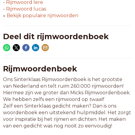
11-letterwoorden
-
Rijmwoord
lere
bitterappel
-
Rijmwoord
lucas
dennenappel
»
Bekijk populaire rijmwoorden
kaneelappel
middagappel
oranjeappel
Deel dit rijmwoordenboek
sinaasappel
sodomsappel
winterappel
ziekenappel
Rijmwoordenboek
12-letterwoorden
Ons Sinterklaas Rijmwoordenboek is het grootste
citroenappel
van Nederland en telt ruim 260.000 rijmwoorden!
eetaardappel
Hiermee zijn we groter dan Micks Rijmwoordenboek.
granaatappel
We hebben zelfs een rijmwoord op
twaalf
.
koningsappel
Zelf een Sinterklaas gedicht maken? Dan is ons
ochtendappel
woordenboek een uitstekend hulpmiddel. Het zorgt
voor inspiratie bij het rijmen en dichten. Het maken
13-letterwoorden
van een gedicht was nog nooit zo eenvoudig!
duinaardappel
hoefgetrappel