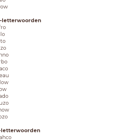
ow
-letterwoorden
fro
llo
lto
lzo
nno
rbo
aco
eau
low
low
ado
uzo
how
ozo
-letterwoorden
ahco