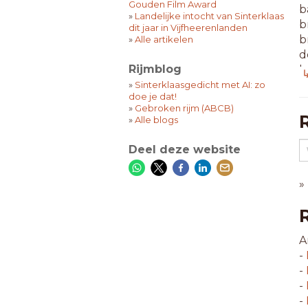
Gouden Film Award
b
»
Landelijke intocht van Sinterklaas
b
dit jaar in Vijfheerenlanden
b
»
Alle artikelen
d
Rijmblog
h
↳
h
»
Sinterklaasgedicht met AI: zo
doe je dat!
m
»
Gebroken rijm (ABCB)
o
»
Alle blogs
z
Deel deze website
6
b
»
b
b
c
e
A
f
-
n
-
w
-
-