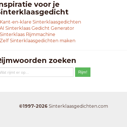
atingshow
nspiratie voor je
enkniveau
Sinterklaasgedicht
indniveau
aseniveau
Kant-en-klare Sinterklaasgedichten
otobureau
AI Sinterklaas Gedicht Generator
ricandeau
Sinterklaas Rijmmachine
ronddepot
Zelf Sinterklaasgedichten maken
bo-niveau
ntermezzo
iesbureau
Rijmwoorden zoeken
indershow
oonniveau
avoniveau
bo-niveau
ieuwsshow
nemanshow
ersbureau
©1997-2026
Sinterklaasgedichten.com
iekniveau
lanbureau
eisbureau
pelniveau