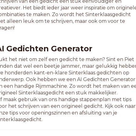
chrijven van een gedicht een stuk eenvoudiger en
uchtshow
reatiever. Het biedt ieder jaar weer inspiratie om originel
ediashow
ombinaties te maken. Zo wordt het Sinterklaasgedicht
aaktshow
iet alleen leuk om te schrijven, maar ook om voor te
aparazzo
ragen!
ornoshow
r-bureau
raatshow
AI Gedichten Generator
adioshow
libdepot
ukt het niet om zelf een gedicht te maken? Sint en Piet
ubniveau
inden dat wel een beetje jammer, maar gelukkig hebbe
opniveau
e honderden kant-en-klare Sinterklaas gedichten op
liegshow
nderwerp. Ook hebben we een AI Gedichten Generator
erfdepot
n een handige Rijmmachine. Zo wordt het maken van e
anddepot
rigineel Sinterklaasgedicht een stuk makkelijker.
eeniveau
f maak gebruik van ons handige stappenplan met tips
oor het schrijven van een origineel gedicht. Kijk ook naar
0-letterwoorden
nze tips voor openingszinnen en afsluiting van je
fvaldepot
interklaasgedicht.
ouwbureau
lubniveau