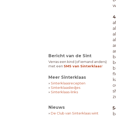
w
4
a
a
a
a
a
a
Bericht van de Sint
b
Verras een kind (of iemand anders)
b
met een
SMS van Sinterklaas
!
b
f
Meer Sinterklaas
k
»
Sinterklaasrecepten
o
»
Sinterklaasliedjes
s
»
Sinterklaas-links
z
Nieuws
5
»
De Club van Sinterklaas wint
b