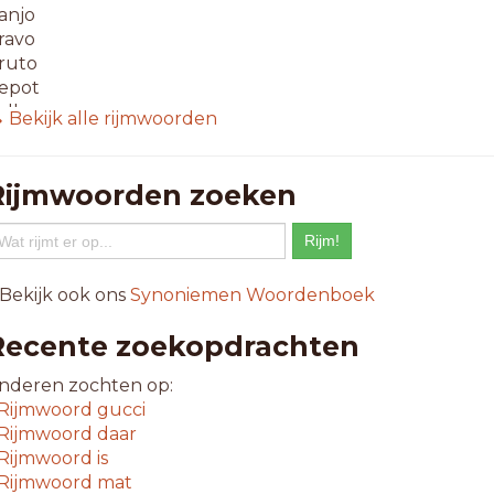
anjo
ravo
ruto
epot
allo
 Bekijk alle rijmwoorden
oezo
ezzo
f zo
Rijmwoorden zoeken
iezo
-letterwoorden
istro
 Bekijk ook ons
Synoniemen Woordenboek
lanco
ureau
Recente zoekopdrachten
adeau
venzo
nderen zochten op:
ellow
Rijmwoord
gucci
iveau
Rijmwoord
daar
aarzo
Rijmwoord
is
Rijmwoord
mat