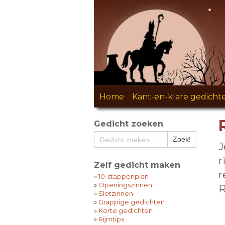
Home
-
Kant-en-klare gedicht
Gedicht zoeken
J
r
Zelf gedicht maken
r
»
10-stappenplan
»
Openingszinnen
R
»
Slotzinnen
»
Grappige gedichten
»
Korte gedichten
»
Rijmtips