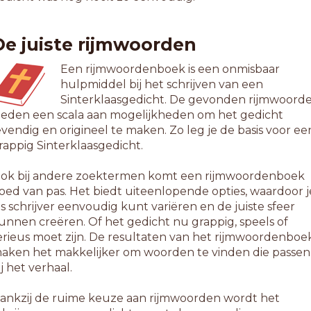
ansshow
ighbrow
De juiste rijmwoorden
iveshow
odeshow
Een rijmwoordenboek is een onmisbaar
verflow
hulpmiddel bij het schrijven van een
eepshow
Sinterklaasgedicht. De gevonden rijmwoord
oadshow
ieden een scala aan mogelijkheden om het gedicht
ockshow
evendig en origineel te maken. Zo leg je de basis voor ee
pelshow
rappig Sinterklaasgedicht.
alkshow
errazzo
ok bij andere zoektermen komt een rijmwoordenboek
orkflow
oed van pas. Het biedt uiteenlopende opties, waardoor j
ls schrijver eenvoudig kunt variëren en de juiste sfeer
-letterwoorden
unnen creëren. Of het gedicht nu grappig, speels of
ointreau
erieus moet zijn. De resultaten van het rijmwoordenboe
loorshow
aken het makkelijker om woorden te vinden die passen
reakshow
ij het verhaal.
erstshow
asershow
ankzij de ruime keuze aan rijmwoorden wordt het
ichtshow