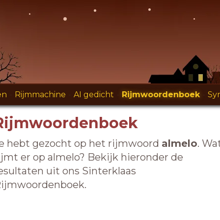
en
-
Rijmmachine
-
AI gedicht
-
Rijmwoordenboek
-
Sy
Rijmwoordenboek
e hebt gezocht op het rijmwoord
almelo
. Wa
ijmt er op almelo? Bekijk hieronder de
esultaten uit ons Sinterklaas
ijmwoordenboek.