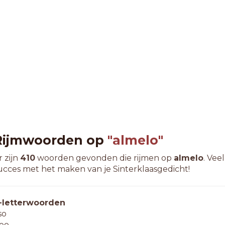
Rijmwoorden op
"almelo"
r zijn
410
woorden gevonden die rijmen op
almelo
. Veel
ucces met het maken van je Sinterklaasgedicht!
-letterwoorden
so
eo