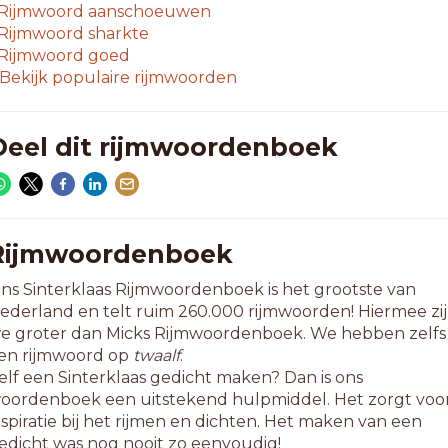
-letterwoorden
Rijmwoord
aanschoeuwen
erceau
Rijmwoord
sharkte
hateau
Rijmwoord
goed
iashow
Bekijk populaire rijmwoorden
jsshow
lacebo
lateau
Deel dit rijmwoordenboek
lumeau
rotozo
cherzo
ableau
onneau
Rijmwoordenboek
rumeau
ns Sinterklaas Rijmwoordenboek is het grootste van
v-show
ederland en telt ruim 260.000 rijmwoorden! Hiermee zi
e groter dan Micks Rijmwoordenboek. We hebben zelfs
-letterwoorden
en rijmwoord op
twaalf
.
utoshow
elf een Sinterklaas gedicht maken? Dan is ons
ungalow
oordenboek een uitstekend hulpmiddel. Het zorgt voo
ashflow
nspiratie bij het rijmen en dichten. Het maken van een
hevreau
edicht was nog nooit zo eenvoudig!
howchow