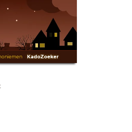
noniemen
-
KadoZoeker
t