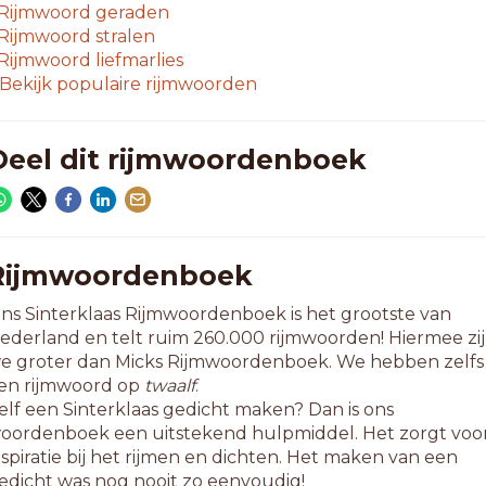
fgestraft
Rijmwoord
geraden
overcraft
Rijmwoord
stralen
nbestraft
Rijmwoord
liefmarlies
ngestraft
Bekijk populaire rijmwoorden
oegeblaft
1-letterwoorden
Deel dit rijmwoordenboek
ogenstraft
2-letterwoorden
iddagschaft
Rijmwoordenboek
3-letterwoorden
ns Sinterklaas Rijmwoordenboek is het grootste van
elogenstraft
ederland en telt ruim 260.000 rijmwoorden! Hiermee zi
e groter dan Micks Rijmwoordenboek. We hebben zelfs
en rijmwoord op
twaalf
.
elf een Sinterklaas gedicht maken? Dan is ons
oordenboek een uitstekend hulpmiddel. Het zorgt voo
nspiratie bij het rijmen en dichten. Het maken van een
edicht was nog nooit zo eenvoudig!