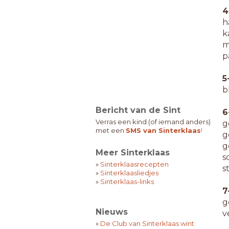
4
h
k
m
p
5
b
Bericht van de Sint
6
Verras een kind (of iemand anders)
g
met een
SMS van Sinterklaas
!
g
g
Meer Sinterklaas
s
»
Sinterklaasrecepten
s
»
Sinterklaasliedjes
»
Sinterklaas-links
7
g
Nieuws
v
»
De Club van Sinterklaas wint