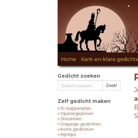
Home
-
Kant-en-klare gedicht
Gedicht zoeken
J
a
Zelf gedicht maken
B
»
10-stappenplan
»
Openingszinnen
S
»
Slotzinnen
»
Grappige gedichten
»
Korte gedichten
»
Rijmtips