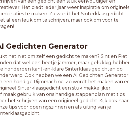
chrijven van een gedicht een stuk eenvoudiger en
reatiever. Het biedt ieder jaar weer inspiratie om originel
ombinaties te maken. Zo wordt het Sinterklaasgedicht
iet alleen leuk om te schrijven, maar ook om voor te
ragen!
AI Gedichten Generator
ukt het niet om zelf een gedicht te maken? Sint en Piet
inden dat wel een beetje jammer, maar gelukkig hebbe
e honderden kant-en-klare Sinterklaas gedichten op
nderwerp. Ook hebben we een AI Gedichten Generator
n een handige Rijmmachine. Zo wordt het maken van e
rigineel Sinterklaasgedicht een stuk makkelijker.
f maak gebruik van ons handige stappenplan met tips
oor het schrijven van een origineel gedicht. Kijk ook naar
nze tips voor openingszinnen en afsluiting van je
interklaasgedicht.