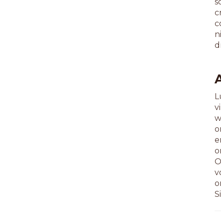
s
c
c
n
d
L
v
w
o
e
o
O
v
o
S