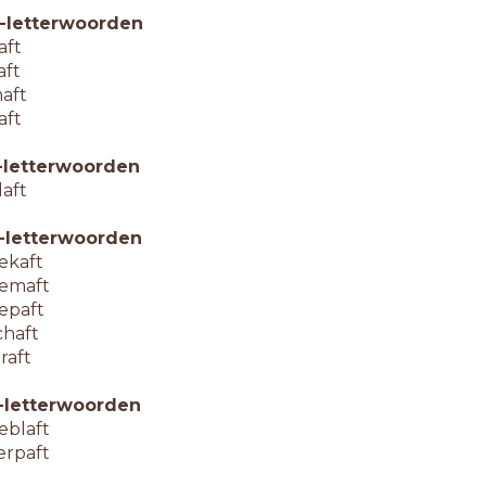
-letterwoorden
aft
aft
aft
aft
-letterwoorden
laft
-letterwoorden
ekaft
emaft
epaft
chaft
traft
-letterwoorden
eblaft
erpaft