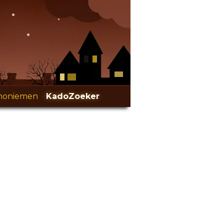
noniemen
-
KadoZoeker