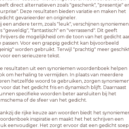
eeft direct alternatieven zoals "geschenk", "presentje" e
surprise". Deze resultaten bieden variatie en maken het
edicht gevarieerder en origineler.
ij een andere term, zoals "leuk", verschijnen synoniemen
ls "geweldig", "fantastisch" en "verrassend". Dit geeft
chrijvers de mogelijkheid om de toon van het gedicht aa
e passen. Voor een grappig gedicht kan bijvoorbeeld
geinig" worden gebruikt. Terwijl "prachtig" meer geschik
s voor een serieuzere tekst.
e resultaten uit een synoniemen woordenboek helpen
ok om herhaling te vermijden. In plaats van meerdere
eren hetzelfde woord te gebruiken, zorgen synonieme
rvoor dat het gedicht fris en dynamisch blijft. Daarnaast
unnen specifieke woorden beter aansluiten bij het
ijmschema of de sfeer van het gedicht.
ankzij de rijke keuze aan woorden biedt het synonieme
oordenboek inspiratie en maakt het het schrijven een
tuk eenvoudiger. Het zorgt ervoor dat een gedicht soep