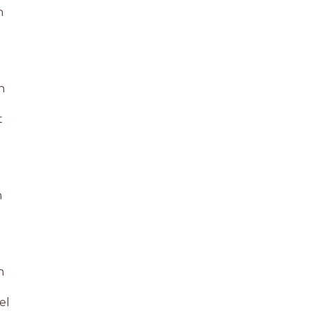
n
n
t
n
n
el