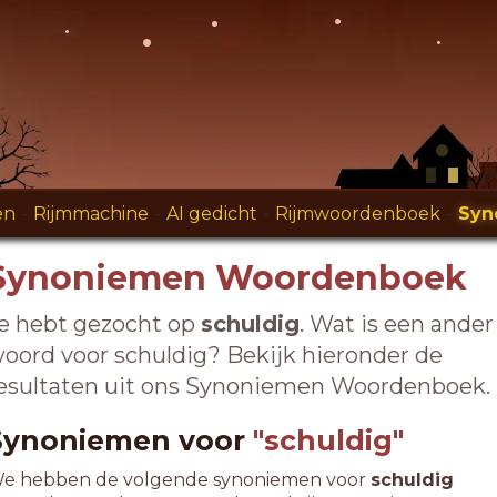
en
-
Rijmmachine
-
AI gedicht
-
Rijmwoordenboek
-
Syn
Synoniemen Woordenboek
e hebt gezocht op
schuldig
. Wat is een ander
oord voor schuldig? Bekijk hieronder de
esultaten uit ons Synoniemen Woordenboek.
Synoniemen voor
"schuldig"
e hebben de volgende synoniemen voor
schuldig