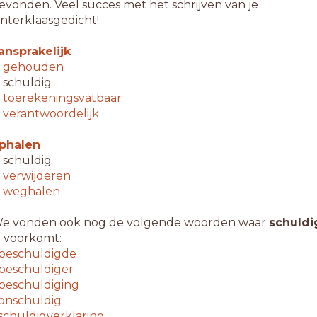
evonden. Veel succes met het schrijven van je
interklaasgedicht!
ansprakelijk
↳
gehouden
 schuldig
↳
toerekeningsvatbaar
↳
verantwoordelijk
phalen
 schuldig
↳
verwijderen
↳
weghalen
e vonden ook nog de volgende woorden waar
schuldi
n voorkomt:
beschuldigde
beschuldiger
beschuldiging
onschuldig
schuldigverklaring