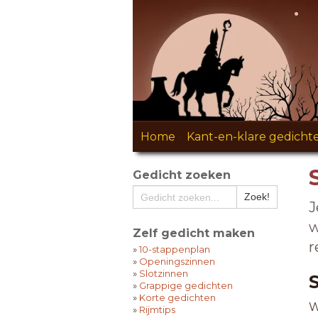
Home
-
Kant-en-klare gedicht
Gedicht zoeken
J
w
Zelf gedicht maken
r
»
10-stappenplan
»
Openingszinnen
»
Slotzinnen
»
Grappige gedichten
»
Korte gedichten
W
»
Rijmtips