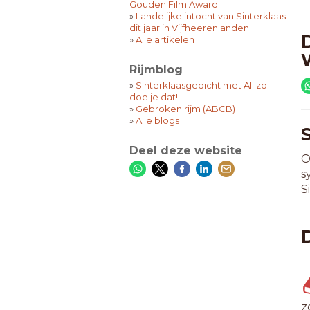
Gouden Film Award
»
Landelijke intocht van Sinterklaas
dit jaar in Vijfheerenlanden
»
Alle artikelen
Rijmblog
»
Sinterklaasgedicht met AI: zo
doe je dat!
»
Gebroken rijm (ABCB)
»
Alle blogs
Deel deze website
O
s
S
z