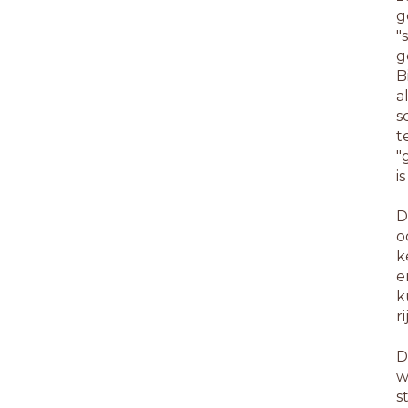
g
"
g
B
a
s
t
"
i
D
o
k
e
k
r
D
w
s