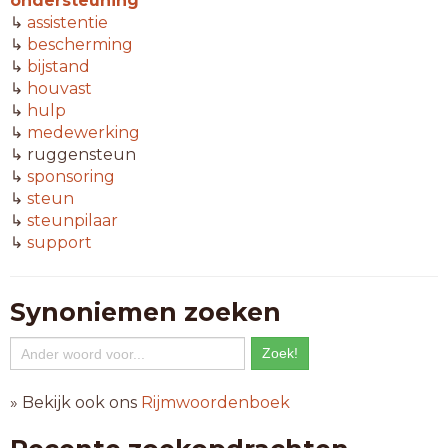
ondersteuning
↳
assistentie
↳
bescherming
↳
bijstand
↳
houvast
↳
hulp
↳
medewerking
↳ ruggensteun
↳
sponsoring
↳
steun
↳
steunpilaar
↳
support
Synoniemen zoeken
» Bekijk ook ons
Rijmwoordenboek