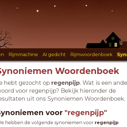
en
-
Rijmmachine
-
AI gedicht
-
Rijmwoordenboek
-
Syn
Synoniemen Woordenboek
e hebt gezocht op
regenpijp
. Wat is een ande
oord voor regenpijp? Bekijk hieronder de
esultaten uit ons Synoniemen Woordenboek.
Synoniemen voor
"regenpijp"
e hebben de volgende synoniemen voor
regenpijp