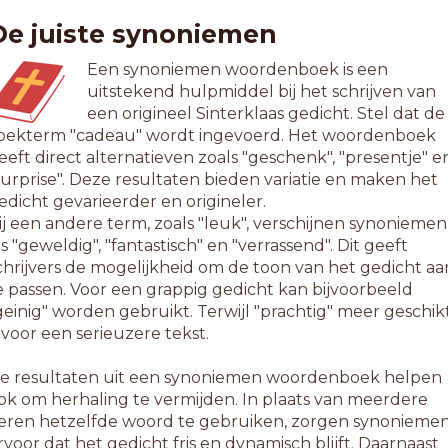
De juiste synoniemen
Een synoniemen woordenboek is een
uitstekend hulpmiddel bij het schrijven van
een origineel Sinterklaas gedicht. Stel dat de
oekterm "cadeau" wordt ingevoerd. Het woordenboek
eeft direct alternatieven zoals "geschenk", "presentje" e
surprise". Deze resultaten bieden variatie en maken het
edicht gevarieerder en origineler.
ij een andere term, zoals "leuk", verschijnen synoniemen
ls "geweldig", "fantastisch" en "verrassend". Dit geeft
chrijvers de mogelijkheid om de toon van het gedicht aa
e passen. Voor een grappig gedicht kan bijvoorbeeld
geinig" worden gebruikt. Terwijl "prachtig" meer geschik
s voor een serieuzere tekst.
e resultaten uit een synoniemen woordenboek helpen
ok om herhaling te vermijden. In plaats van meerdere
eren hetzelfde woord te gebruiken, zorgen synonieme
rvoor dat het gedicht fris en dynamisch blijft. Daarnaast