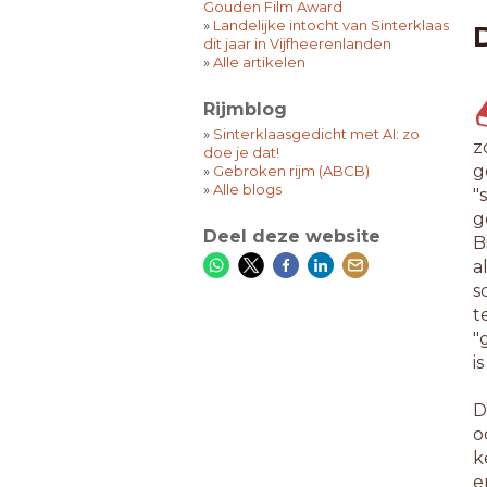
Gouden Film Award
»
Landelijke intocht van Sinterklaas
dit jaar in Vijfheerenlanden
»
Alle artikelen
Rijmblog
»
Sinterklaasgedicht met AI: zo
z
doe je dat!
g
»
Gebroken rijm (ABCB)
»
Alle blogs
"
g
Deel deze website
B
a
s
t
"
i
D
o
k
e