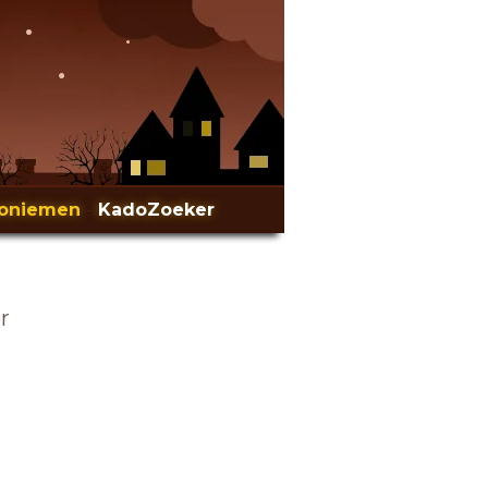
oniemen
-
KadoZoeker
r