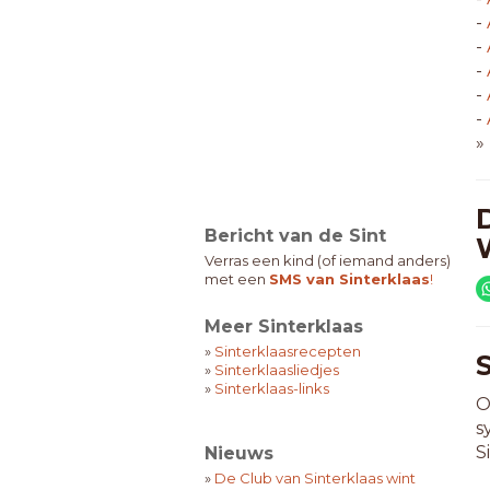
-
-
-
-
-
»
Bericht van de Sint
Verras een kind (of iemand anders)
met een
SMS van Sinterklaas
!
Meer Sinterklaas
»
Sinterklaasrecepten
»
Sinterklaasliedjes
»
Sinterklaas-links
O
s
S
Nieuws
»
De Club van Sinterklaas wint