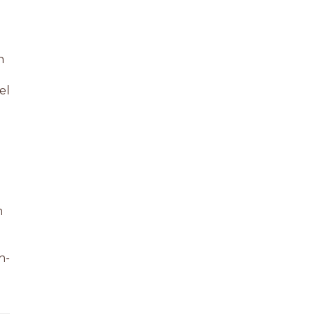
n
el
m
n-