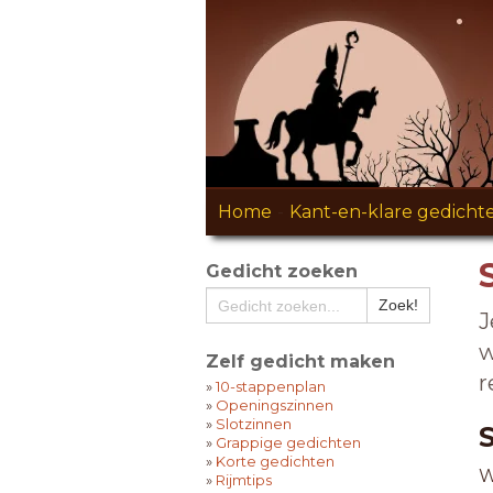
Home
-
Kant-en-klare gedicht
Gedicht zoeken
J
w
Zelf gedicht maken
r
»
10-stappenplan
»
Openingszinnen
»
Slotzinnen
»
Grappige gedichten
»
Korte gedichten
W
»
Rijmtips