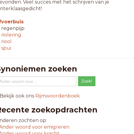
evonden. Veel succes met het schrijven van je
interklaasgedicht!
fvoerbuis
 regenpijp
↳
riolering
↳
riool
↳
spui
Synoniemen zoeken
 Bekijk ook ons
Rijmwoordenboek
Recente zoekopdrachten
nderen zochten op:
Ander woord voor
emigreren
Ander woord voor
kracht