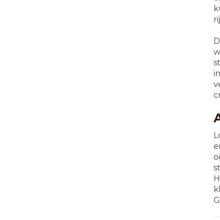
k
r
D
w
s
i
v
c
L
e
o
s
H
k
G