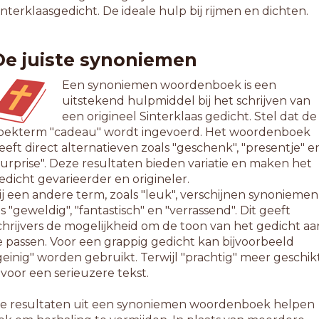
interklaasgedicht. De ideale hulp bij rijmen en dichten.
De juiste synoniemen
Een synoniemen woordenboek is een
uitstekend hulpmiddel bij het schrijven van
een origineel Sinterklaas gedicht. Stel dat de
oekterm "cadeau" wordt ingevoerd. Het woordenboek
eeft direct alternatieven zoals "geschenk", "presentje" e
surprise". Deze resultaten bieden variatie en maken het
edicht gevarieerder en origineler.
ij een andere term, zoals "leuk", verschijnen synoniemen
ls "geweldig", "fantastisch" en "verrassend". Dit geeft
chrijvers de mogelijkheid om de toon van het gedicht aa
e passen. Voor een grappig gedicht kan bijvoorbeeld
geinig" worden gebruikt. Terwijl "prachtig" meer geschik
s voor een serieuzere tekst.
e resultaten uit een synoniemen woordenboek helpen