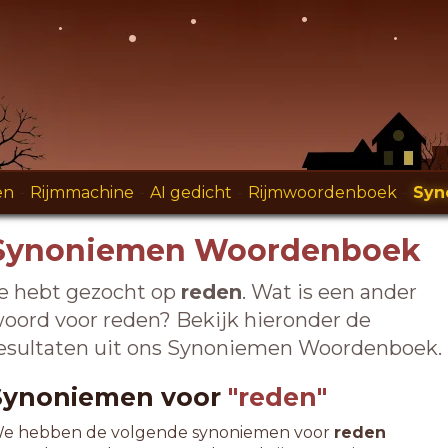
en
-
Rijmmachine
-
AI gedicht
-
Rijmwoordenboek
-
Syn
Synoniemen Woordenboek
e hebt gezocht op
reden
. Wat is een ander
oord voor reden? Bekijk hieronder de
esultaten uit ons Synoniemen Woordenboek.
Synoniemen voor
"reden"
e hebben de volgende synoniemen voor
reden