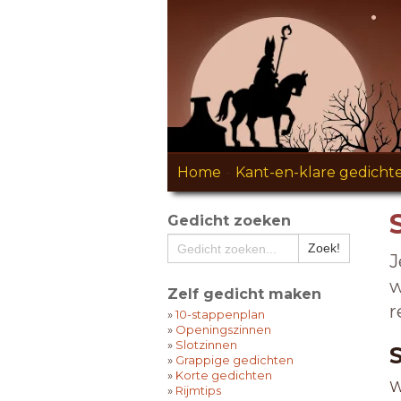
Home
-
Kant-en-klare gedicht
Gedicht zoeken
J
w
Zelf gedicht maken
r
»
10-stappenplan
»
Openingszinnen
»
Slotzinnen
»
Grappige gedichten
»
Korte gedichten
W
»
Rijmtips