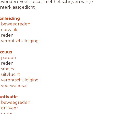
evonden. Veel succes met het schrijven van je
interklaasgedicht!
anleiding
↳
beweegreden
↳
oorzaak
 reden
↳
verontschuldiging
xcuus
↳
pardon
 reden
↳
smoes
↳
uitvlucht
↳
verontschuldiging
↳
voorwendsel
otivatie
↳
beweegreden
↳
drijfveer
↳
grond