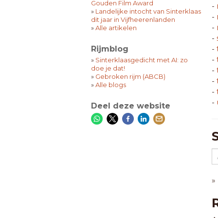
Gouden Film Award
-
»
Landelijke intocht van Sinterklaas
-
dit jaar in Vijfheerenlanden
-
»
Alle artikelen
-
Rijmblog
-
-
»
Sinterklaasgedicht met AI: zo
doe je dat!
-
»
Gebroken rijm (ABCB)
-
»
Alle blogs
-
-
Deel deze website
»