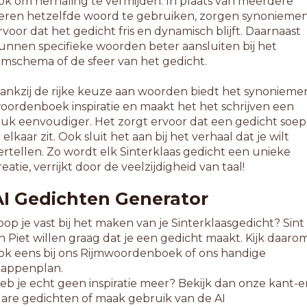
ok om herhaling te vermijden. In plaats van meerdere
eren hetzelfde woord te gebruiken, zorgen synonieme
rvoor dat het gedicht fris en dynamisch blijft. Daarnaast
unnen specifieke woorden beter aansluiten bij het
ijmschema of de sfeer van het gedicht.
ankzij de rijke keuze aan woorden biedt het synonieme
oordenboek inspiratie en maakt het het schrijven een
tuk eenvoudiger. Het zorgt ervoor dat een gedicht soep
n elkaar zit. Ook sluit het aan bij het verhaal dat je wilt
ertellen. Zo wordt elk Sinterklaas gedicht een unieke
reatie, verrijkt door de veelzijdigheid van taal!
AI Gedichten Generator
oop je vast bij het maken van je Sinterklaasgedicht? Sint
n Piet willen graag dat je een gedicht maakt. Kijk daaro
ok eens bij ons Rijmwoordenboek of ons handige
tappenplan.
eb je echt geen inspiratie meer? Bekijk dan onze kant-e
lare gedichten of maak gebruik van de AI