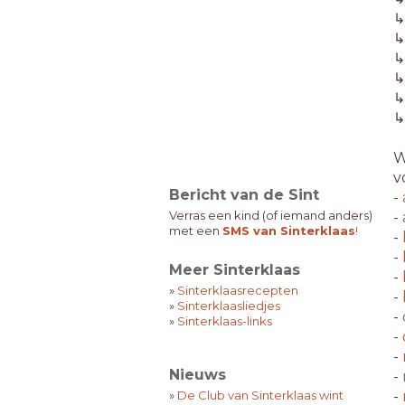
↳
W
v
Bericht van de Sint
-
Verras een kind (of iemand anders)
-
met een
SMS van Sinterklaas
!
-
-
Meer Sinterklaas
-
»
Sinterklaasrecepten
-
»
Sinterklaasliedjes
-
»
Sinterklaas-links
-
-
Nieuws
-
»
De Club van Sinterklaas wint
-