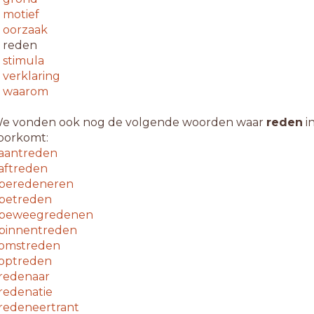
↳
motief
↳
oorzaak
 reden
↳
stimula
↳
verklaring
↳
waarom
e vonden ook nog de volgende woorden waar
reden
i
oorkomt:
aantreden
aftreden
beredeneren
betreden
beweegredenen
binnentreden
omstreden
optreden
redenaar
redenatie
redeneertrant