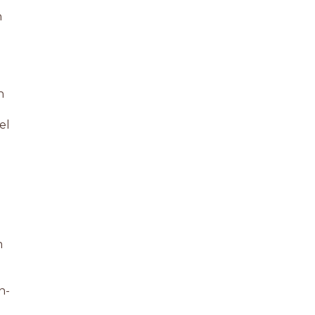
n
n
el
m
n-