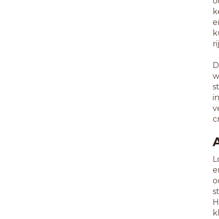
o
k
e
k
r
D
w
s
i
v
c
L
e
o
s
H
k