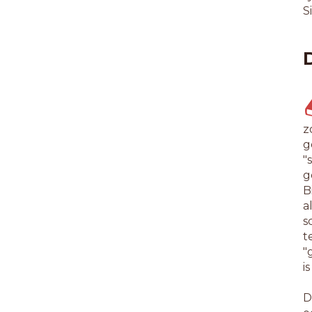
S
z
g
"
g
B
a
s
t
"
i
D