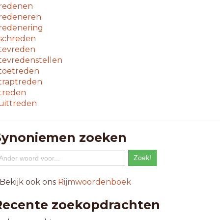
redenen
redeneren
redenering
schreden
tevreden
tevredenstellen
toetreden
traptreden
treden
uittreden
Synoniemen zoeken
 Bekijk ook ons
Rijmwoordenboek
Recente zoekopdrachten