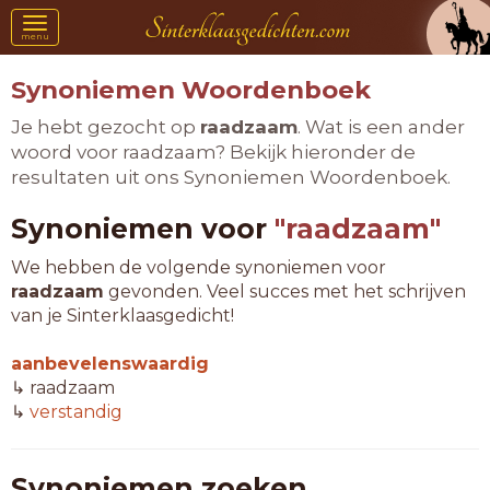
Toggle
menu
navigation
Synoniemen Woordenboek
Je hebt gezocht op
raadzaam
. Wat is een ander
woord voor raadzaam? Bekijk hieronder de
resultaten uit ons Synoniemen Woordenboek.
Synoniemen voor
"raadzaam"
We hebben de volgende synoniemen voor
raadzaam
gevonden. Veel succes met het schrijven
van je Sinterklaasgedicht!
aanbevelenswaardig
↳ raadzaam
↳
verstandig
Synoniemen zoeken