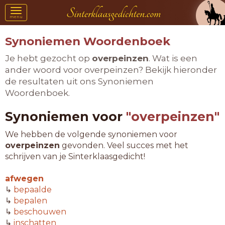
Toggle
menu
navigation
Synoniemen Woordenboek
Je hebt gezocht op
overpeinzen
. Wat is een
ander woord voor overpeinzen? Bekijk hieronder
de resultaten uit ons Synoniemen
Woordenboek.
Synoniemen voor
"overpeinzen"
We hebben de volgende synoniemen voor
overpeinzen
gevonden. Veel succes met het
schrijven van je Sinterklaasgedicht!
afwegen
↳
bepaalde
↳
bepalen
↳
beschouwen
↳
inschatten