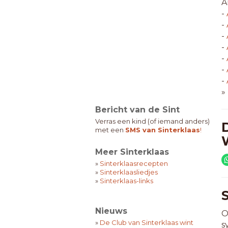
A
-
-
-
-
-
-
-
»
Bericht van de Sint
Verras een kind (of iemand anders)
met een
SMS van Sinterklaas
!
Meer Sinterklaas
»
Sinterklaasrecepten
»
Sinterklaasliedjes
»
Sinterklaas-links
Nieuws
O
»
De Club van Sinterklaas wint
s