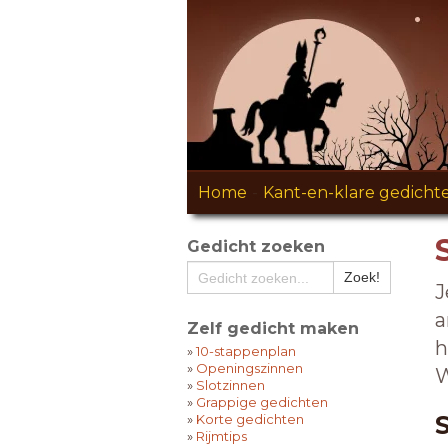
Home
-
Kant-en-klare gedicht
Gedicht zoeken
J
a
Zelf gedicht maken
h
»
10-stappenplan
»
Openingszinnen
W
»
Slotzinnen
»
Grappige gedichten
»
Korte gedichten
»
Rijmtips