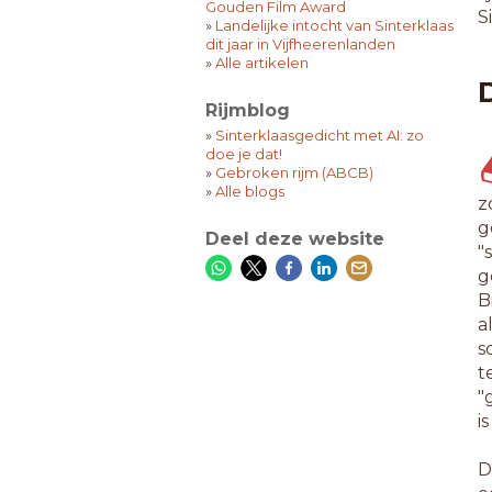
Gouden Film Award
S
»
Landelijke intocht van Sinterklaas
dit jaar in Vijfheerenlanden
»
Alle artikelen
Rijmblog
»
Sinterklaasgedicht met AI: zo
doe je dat!
»
Gebroken rijm (ABCB)
»
Alle blogs
z
g
Deel deze website
"
g
B
a
s
t
"
i
D