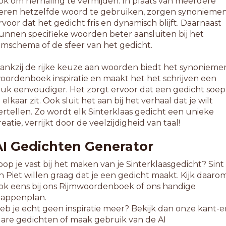
ok om herhaling te vermijden. In plaats van meerdere
eren hetzelfde woord te gebruiken, zorgen synonieme
rvoor dat het gedicht fris en dynamisch blijft. Daarnaast
unnen specifieke woorden beter aansluiten bij het
ijmschema of de sfeer van het gedicht.
ankzij de rijke keuze aan woorden biedt het synonieme
oordenboek inspiratie en maakt het het schrijven een
tuk eenvoudiger. Het zorgt ervoor dat een gedicht soep
n elkaar zit. Ook sluit het aan bij het verhaal dat je wilt
ertellen. Zo wordt elk Sinterklaas gedicht een unieke
reatie, verrijkt door de veelzijdigheid van taal!
AI Gedichten Generator
oop je vast bij het maken van je Sinterklaasgedicht? Sint
n Piet willen graag dat je een gedicht maakt. Kijk daaro
ok eens bij ons Rijmwoordenboek of ons handige
tappenplan.
eb je echt geen inspiratie meer? Bekijk dan onze kant-e
lare gedichten of maak gebruik van de AI