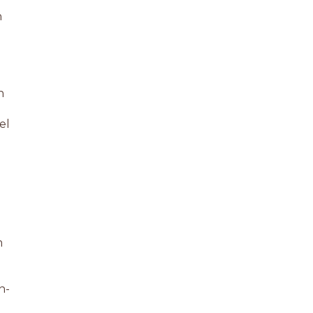
n
n
el
m
n-