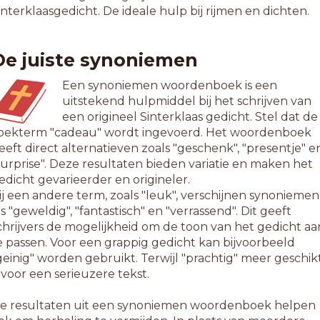
interklaasgedicht. De ideale hulp bij rijmen en dichten.
De juiste synoniemen
Een synoniemen woordenboek is een
uitstekend hulpmiddel bij het schrijven van
een origineel Sinterklaas gedicht. Stel dat de
oekterm "cadeau" wordt ingevoerd. Het woordenboek
eeft direct alternatieven zoals "geschenk", "presentje" e
surprise". Deze resultaten bieden variatie en maken het
edicht gevarieerder en origineler.
ij een andere term, zoals "leuk", verschijnen synoniemen
ls "geweldig", "fantastisch" en "verrassend". Dit geeft
chrijvers de mogelijkheid om de toon van het gedicht aa
e passen. Voor een grappig gedicht kan bijvoorbeeld
geinig" worden gebruikt. Terwijl "prachtig" meer geschik
s voor een serieuzere tekst.
e resultaten uit een synoniemen woordenboek helpen