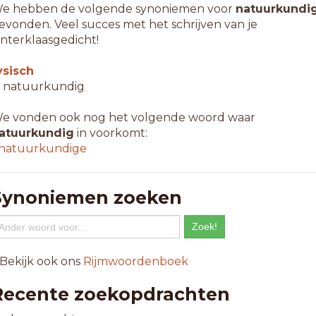
e hebben de volgende synoniemen voor
natuurkundi
evonden. Veel succes met het schrijven van je
interklaasgedicht!
ysisch
 natuurkundig
e vonden ook nog het volgende woord waar
atuurkundig
in voorkomt:
natuurkundige
Synoniemen zoeken
 Bekijk ook ons
Rijmwoordenboek
Recente zoekopdrachten