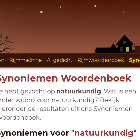
en
-
Rijmmachine
-
AI gedicht
-
Rijmwoordenboek
-
Syn
Synoniemen Woordenboek
e hebt gezocht op
natuurkundig
. Wat is een
nder woord voor natuurkundig? Bekijk
ieronder de resultaten uit ons Synoniemen
oordenboek.
Synoniemen voor
"natuurkundig"