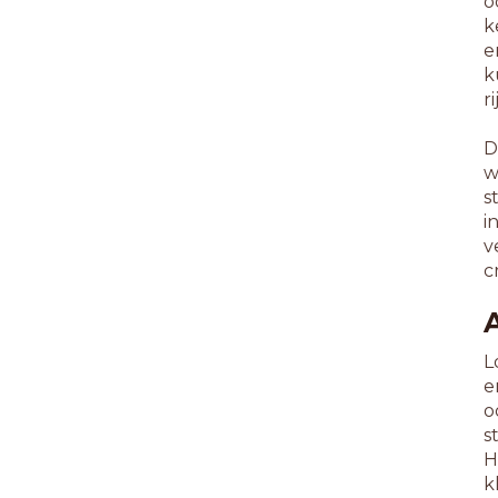
o
k
e
k
r
D
w
s
i
v
c
L
e
o
s
H
k