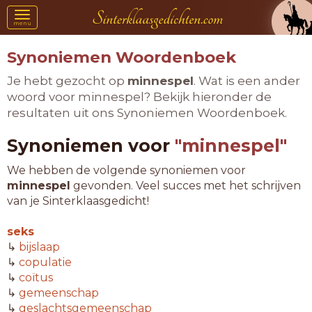
Toggle
menu
navigation
Synoniemen Woordenboek
Je hebt gezocht op
minnespel
. Wat is een ander
woord voor minnespel? Bekijk hieronder de
resultaten uit ons Synoniemen Woordenboek.
Synoniemen voor
"minnespel"
We hebben de volgende synoniemen voor
minnespel
gevonden. Veel succes met het schrijven
van je Sinterklaasgedicht!
seks
↳
bijslaap
↳
copulatie
↳
coïtus
↳
gemeenschap
↳
geslachtsgemeenschap