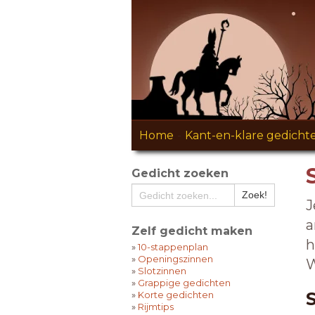
Home
-
Kant-en-klare gedicht
Gedicht zoeken
J
a
Zelf gedicht maken
h
»
10-stappenplan
»
Openingszinnen
W
»
Slotzinnen
»
Grappige gedichten
»
Korte gedichten
»
Rijmtips