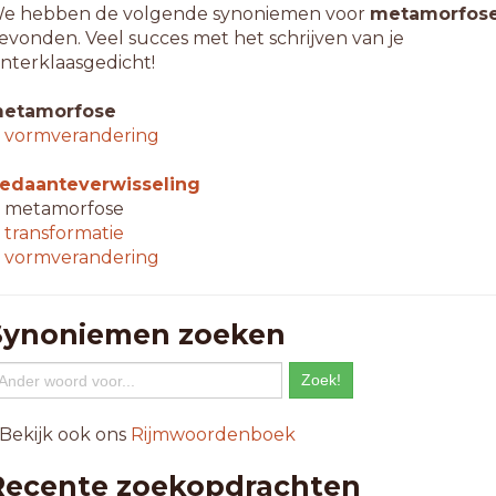
e hebben de volgende synoniemen voor
metamorfos
evonden. Veel succes met het schrijven van je
interklaasgedicht!
etamorfose
↳
vormverandering
edaanteverwisseling
 metamorfose
↳
transformatie
↳
vormverandering
Synoniemen zoeken
 Bekijk ook ons
Rijmwoordenboek
Recente zoekopdrachten