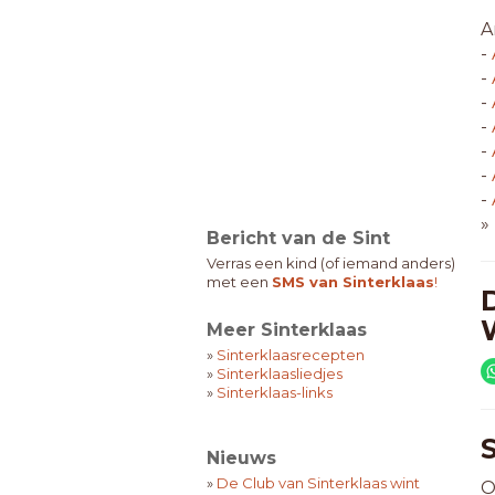
A
-
-
-
-
-
-
-
»
Bericht van de Sint
Verras een kind (of iemand anders)
met een
SMS van Sinterklaas
!
Meer Sinterklaas
»
Sinterklaasrecepten
»
Sinterklaasliedjes
»
Sinterklaas-links
Nieuws
»
De Club van Sinterklaas wint
O