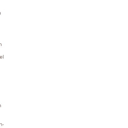
n
n
el
m
n-