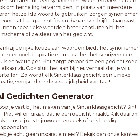
e resultaten uit een synoniemen woordenboek helpen
ok om herhaling te vermijden. In plaats van meerdere
eren hetzelfde woord te gebruiken, zorgen synonieme
rvoor dat het gedicht fris en dynamisch blijft. Daarnaast
unnen specifieke woorden beter aansluiten bij het
ijmschema of de sfeer van het gedicht.
ankzij de rijke keuze aan woorden biedt het synonieme
oordenboek inspiratie en maakt het het schrijven een
tuk eenvoudiger. Het zorgt ervoor dat een gedicht soep
n elkaar zit. Ook sluit het aan bij het verhaal dat je wilt
ertellen. Zo wordt elk Sinterklaas gedicht een unieke
reatie, verrijkt door de veelzijdigheid van taal!
AI Gedichten Generator
oop je vast bij het maken van je Sinterklaasgedicht? Sint
n Piet willen graag dat je een gedicht maakt. Kijk daaro
ok eens bij ons Rijmwoordenboek of ons handige
tappenplan.
eb je echt geen inspiratie meer? Bekijk dan onze kant-e