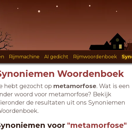
en
-
Rijmmachine
-
AI gedicht
-
Rijmwoordenboek
-
Syn
Synoniemen Woordenboek
e hebt gezocht op
metamorfose
. Wat is een
nder woord voor metamorfose? Bekijk
ieronder de resultaten uit ons Synoniemen
oordenboek.
Synoniemen voor
"metamorfose"