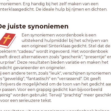
ynoniemen. Erg handig bij het zelf maken van een
interklaasgedicht. De ideale hulp bij rijmen en dichten.
De juiste synoniemen
Een synoniemen woordenboek is een
uitstekend hulpmiddel bij het schrijven van
een origineel Sinterklaas gedicht. Stel dat de
oekterm "cadeau" wordt ingevoerd. Het woordenboek
eeft direct alternatieven zoals "geschenk", "presentje" e
surprise". Deze resultaten bieden variatie en maken het
edicht gevarieerder en origineler.
ij een andere term, zoals "leuk", verschijnen synoniemen
ls "geweldig", "fantastisch" en "verrassend". Dit geeft
chrijvers de mogelijkheid om de toon van het gedicht aa
e passen. Voor een grappig gedicht kan bijvoorbeeld
geinig" worden gebruikt. Terwijl "prachtig" meer geschik
s voor een serieuzere tekst.