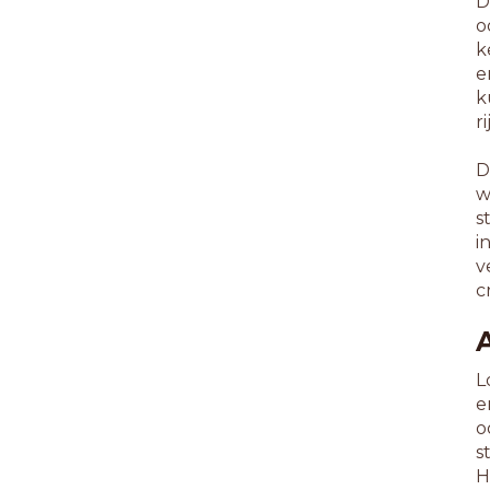
D
o
k
e
k
r
D
w
s
i
v
c
L
e
o
s
H