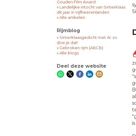
Gouden Film Award
s
»
Landelijke intocht van Sinterklaas
S
dit jaar in Vijfheerenlanden
»
Alle artikelen
Rijmblog
»
Sinterklaasgedicht met AI: zo
doe je dat!
»
Gebroken rijm (ABCB)
»
Alle blogs
z
Deel deze website
g
"
g
B
a
s
t
"
i