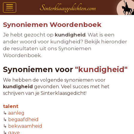
Toggle
menu
navigation
Synoniemen Woordenboek
Je hebt gezocht op
kundigheid
. Wat is een
ander woord voor kundigheid? Bekijk hieronder
de resultaten uit ons Synoniemen
Woordenboek.
Synoniemen voor
"kundigheid"
We hebben de volgende synoniemen voor
kundigheid
gevonden. Veel succes met het
schrijven van je Sinterklaasgedicht!
talent
↳
aanleg
↳
begaafdheid
↳
bekwaamheid
↳
gave