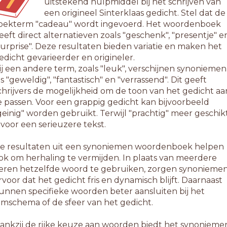
uitstekend hulpmiddel bij het schrijven van
een origineel Sinterklaas gedicht. Stel dat de
oekterm "cadeau" wordt ingevoerd. Het woordenboek
eeft direct alternatieven zoals "geschenk", "presentje" e
surprise". Deze resultaten bieden variatie en maken het
edicht gevarieerder en origineler.
ij een andere term, zoals "leuk", verschijnen synoniemen
ls "geweldig", "fantastisch" en "verrassend". Dit geeft
chrijvers de mogelijkheid om de toon van het gedicht aa
e passen. Voor een grappig gedicht kan bijvoorbeeld
geinig" worden gebruikt. Terwijl "prachtig" meer geschik
s voor een serieuzere tekst.
e resultaten uit een synoniemen woordenboek helpen
ok om herhaling te vermijden. In plaats van meerdere
eren hetzelfde woord te gebruiken, zorgen synonieme
rvoor dat het gedicht fris en dynamisch blijft. Daarnaast
unnen specifieke woorden beter aansluiten bij het
ijmschema of de sfeer van het gedicht.
ankzij de rijke keuze aan woorden biedt het synonieme