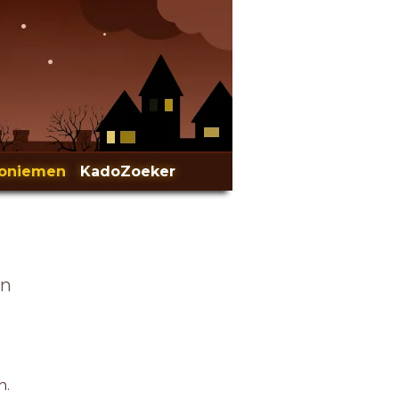
oniemen
-
KadoZoeker
en
n.