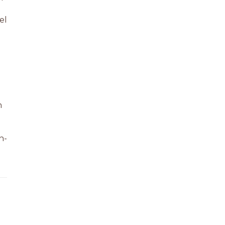
el
m
n-