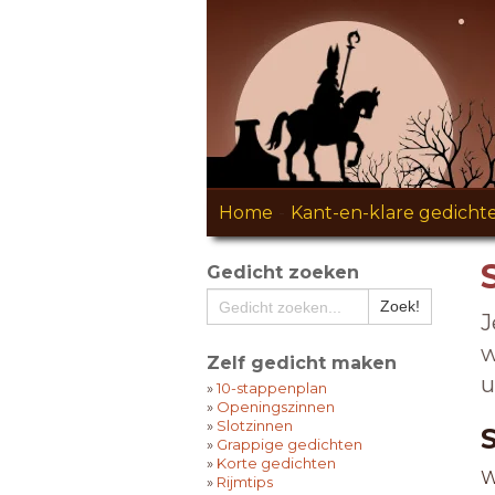
Home
-
Kant-en-klare gedicht
Gedicht zoeken
J
w
Zelf gedicht maken
u
»
10-stappenplan
»
Openingszinnen
»
Slotzinnen
»
Grappige gedichten
»
Korte gedichten
W
»
Rijmtips