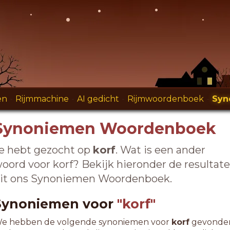
en
-
Rijmmachine
-
AI gedicht
-
Rijmwoordenboek
-
Syn
Synoniemen Woordenboek
e hebt gezocht op
korf
. Wat is een ander
oord voor korf? Bekijk hieronder de resultat
it ons Synoniemen Woordenboek.
Synoniemen voor
"korf"
e hebben de volgende synoniemen voor
korf
gevonde