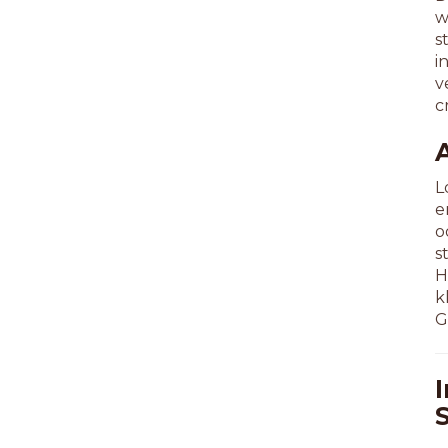
w
s
i
v
c
L
e
o
s
H
k
G
I