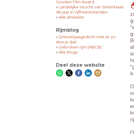
Gouden Film Award
»
Landelijke intocht van Sinterklaas
dit jaar in Vijfheerenlanden
z
»
Alle artikelen
g
"
Rijmblog
g
»
Sinterklaasgedicht met AI: zo
B
doe je dat!
a
»
Gebroken rijm (ABCB)
»
Alle blogs
s
t
Deel deze website
"
i
D
o
k
e
k
r
D