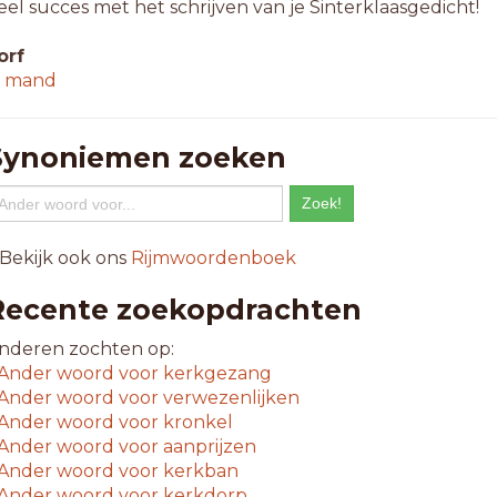
eel succes met het schrijven van je Sinterklaasgedicht!
orf
↳
mand
Synoniemen zoeken
 Bekijk ook ons
Rijmwoordenboek
Recente zoekopdrachten
nderen zochten op:
Ander woord voor
kerkgezang
Ander woord voor
verwezenlijken
Ander woord voor
kronkel
Ander woord voor
aanprijzen
Ander woord voor
kerkban
Ander woord voor
kerkdorp