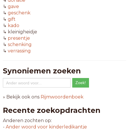
↳
donatie
↳
gave
↳
geschenk
↳
gift
↳
kado
↳ kleinigheidje
↳
presentje
↳
schenking
↳
verrassing
Synoniemen zoeken
» Bekijk ook ons
Rijmwoordenboek
Recente zoekopdrachten
Anderen zochten op:
-
Ander woord voor
kinderledikantje