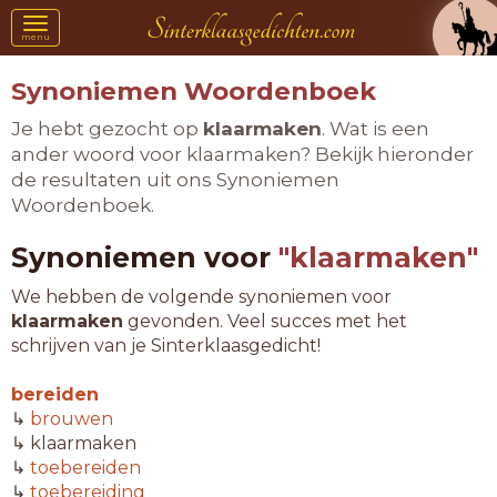
Toggle
menu
navigation
Synoniemen Woordenboek
Je hebt gezocht op
klaarmaken
. Wat is een
ander woord voor klaarmaken? Bekijk hieronder
de resultaten uit ons Synoniemen
Woordenboek.
Synoniemen voor
"klaarmaken"
We hebben de volgende synoniemen voor
klaarmaken
gevonden. Veel succes met het
schrijven van je Sinterklaasgedicht!
bereiden
↳
brouwen
↳ klaarmaken
↳
toebereiden
↳
toebereiding