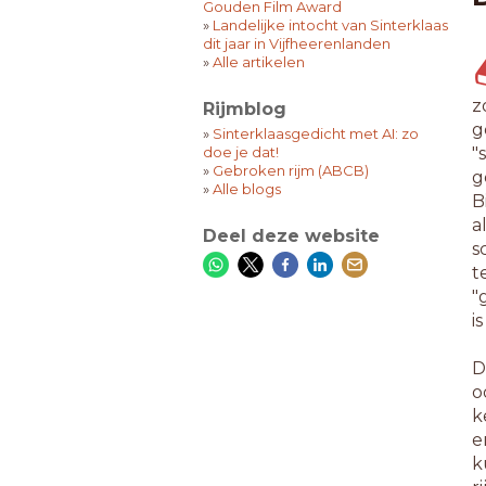
Gouden Film Award
»
Landelijke intocht van Sinterklaas
dit jaar in Vijfheerenlanden
»
Alle artikelen
z
Rijmblog
g
»
Sinterklaasgedicht met AI: zo
doe je dat!
"
»
Gebroken rijm (ABCB)
g
»
Alle blogs
B
a
Deel deze website
s
t
"
i
D
o
k
e
k