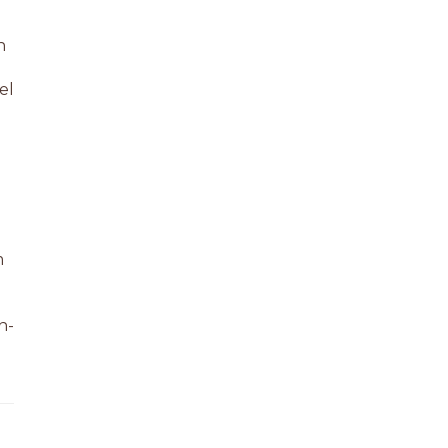
n
el
m
n-