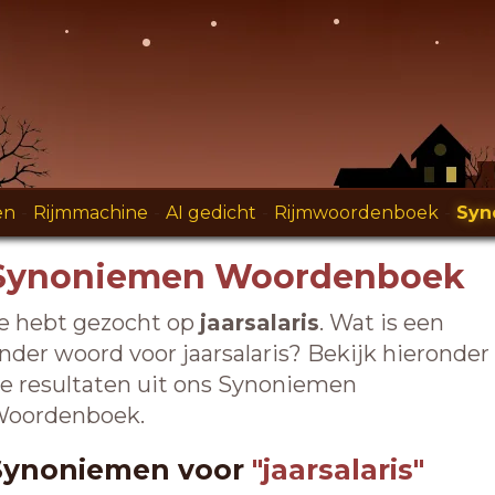
en
-
Rijmmachine
-
AI gedicht
-
Rijmwoordenboek
-
Syn
Synoniemen Woordenboek
e hebt gezocht op
jaarsalaris
. Wat is een
nder woord voor jaarsalaris? Bekijk hieronder
e resultaten uit ons Synoniemen
oordenboek.
Synoniemen voor
"jaarsalaris"