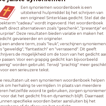
Een synoniemen woordenboek is een
uitstekend hulpmiddel bij het schrijven van
een origineel Sinterklaas gedicht. Stel dat de
oekterm "cadeau" wordt ingevoerd. Het woordenboek
eeft direct alternatieven zoals "geschenk", "presentje" e
surprise". Deze resultaten bieden variatie en maken het
edicht gevarieerder en origineler.
ij een andere term, zoals "leuk", verschijnen synoniemen
ls "geweldig", "fantastisch" en "verrassend". Dit geeft
chrijvers de mogelijkheid om de toon van het gedicht aa
e passen. Voor een grappig gedicht kan bijvoorbeeld
geinig" worden gebruikt. Terwijl "prachtig" meer geschik
s voor een serieuzere tekst.
e resultaten uit een synoniemen woordenboek helpen
ok om herhaling te vermijden. In plaats van meerdere
eren hetzelfde woord te gebruiken, zorgen synonieme
rvoor dat het gedicht fris en dynamisch blijft. Daarnaast
unnen specifieke woorden beter aansluiten bij het