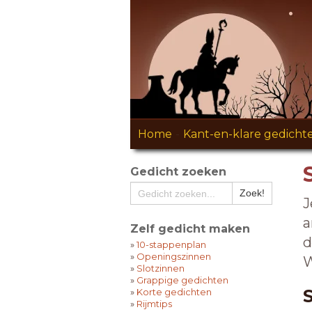
Home
-
Kant-en-klare gedicht
Gedicht zoeken
J
a
Zelf gedicht maken
d
»
10-stappenplan
»
Openingszinnen
W
»
Slotzinnen
»
Grappige gedichten
»
Korte gedichten
»
Rijmtips