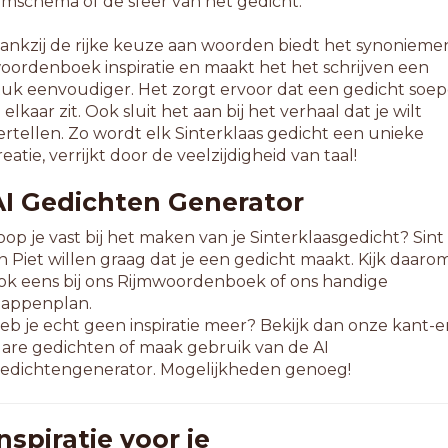
ijmschema of de sfeer van het gedicht.
ankzij de rijke keuze aan woorden biedt het synonieme
oordenboek inspiratie en maakt het het schrijven een
tuk eenvoudiger. Het zorgt ervoor dat een gedicht soep
n elkaar zit. Ook sluit het aan bij het verhaal dat je wilt
ertellen. Zo wordt elk Sinterklaas gedicht een unieke
reatie, verrijkt door de veelzijdigheid van taal!
AI Gedichten Generator
oop je vast bij het maken van je Sinterklaasgedicht? Sint
n Piet willen graag dat je een gedicht maakt. Kijk daaro
ok eens bij ons Rijmwoordenboek of ons handige
tappenplan.
eb je echt geen inspiratie meer? Bekijk dan onze kant-e
lare gedichten of maak gebruik van de AI
edichtengenerator. Mogelijkheden genoeg!
nspiratie voor je