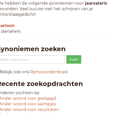
e hebben de volgende synoniemen voor
jaarsalaris
evonden. Veel succes met het schrijven van je
interklaasgedicht!
aarloon
 jaarsalaris
Synoniemen zoeken
 Bekijk ook ons
Rijmwoordenboek
Recente zoekopdrachten
nderen zochten op:
Ander woord voor
geslaagd
Ander woord voor
kalmpjes
Ander woord voor
resultaten