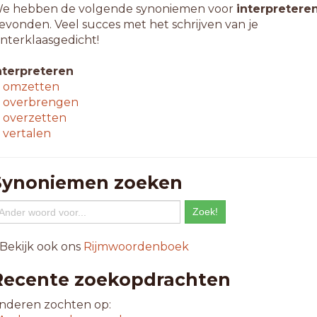
e hebben de volgende synoniemen voor
interpretere
evonden. Veel succes met het schrijven van je
interklaasgedicht!
nterpreteren
↳
omzetten
↳
overbrengen
↳
overzetten
↳
vertalen
Synoniemen zoeken
 Bekijk ook ons
Rijmwoordenboek
Recente zoekopdrachten
nderen zochten op: