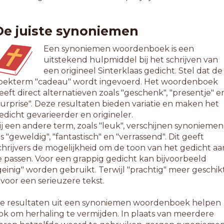
De juiste synoniemen
Een synoniemen woordenboek is een
uitstekend hulpmiddel bij het schrijven van
een origineel Sinterklaas gedicht. Stel dat de
oekterm "cadeau" wordt ingevoerd. Het woordenboek
eeft direct alternatieven zoals "geschenk", "presentje" e
surprise". Deze resultaten bieden variatie en maken het
edicht gevarieerder en origineler.
ij een andere term, zoals "leuk", verschijnen synoniemen
ls "geweldig", "fantastisch" en "verrassend". Dit geeft
chrijvers de mogelijkheid om de toon van het gedicht aa
e passen. Voor een grappig gedicht kan bijvoorbeeld
geinig" worden gebruikt. Terwijl "prachtig" meer geschik
s voor een serieuzere tekst.
e resultaten uit een synoniemen woordenboek helpen
ok om herhaling te vermijden. In plaats van meerdere