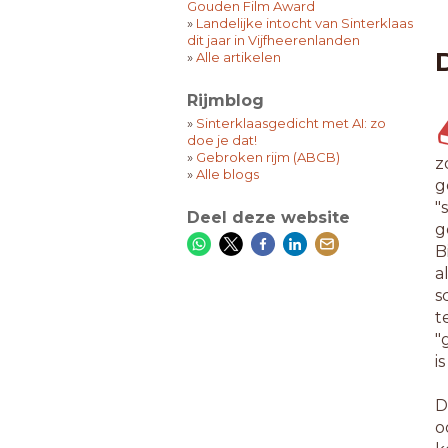
Gouden Film Award
»
Landelijke intocht van Sinterklaas
dit jaar in Vijfheerenlanden
»
Alle artikelen
Rijmblog
»
Sinterklaasgedicht met AI: zo
doe je dat!
»
Gebroken rijm (ABCB)
z
»
Alle blogs
g
"
Deel deze website
g
B
a
s
t
"
i
D
o