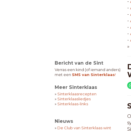
-
-
-
-
-
-
-
»
Bericht van de Sint
Verras een kind (of iemand anders)
met een
SMS van Sinterklaas
!
Meer Sinterklaas
»
Sinterklaasrecepten
»
Sinterklaasliedjes
»
Sinterklaas-links
O
Nieuws
s
»
De Club van Sinterklaas wint
S