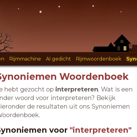
en
-
Rijmmachine
-
AI gedicht
-
Rijmwoordenboek
-
Syn
Synoniemen Woordenboek
e hebt gezocht op
interpreteren
. Wat is een
nder woord voor interpreteren? Bekijk
ieronder de resultaten uit ons Synoniemen
oordenboek.
Synoniemen voor
"interpreteren"