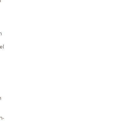
n
n
el
m
n-