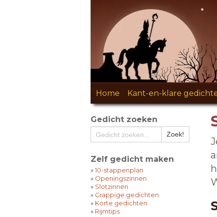
Home
-
Kant-en-klare gedicht
Gedicht zoeken
J
a
Zelf gedicht maken
h
»
10-stappenplan
»
Openingszinnen
W
»
Slotzinnen
»
Grappige gedichten
»
Korte gedichten
»
Rijmtips