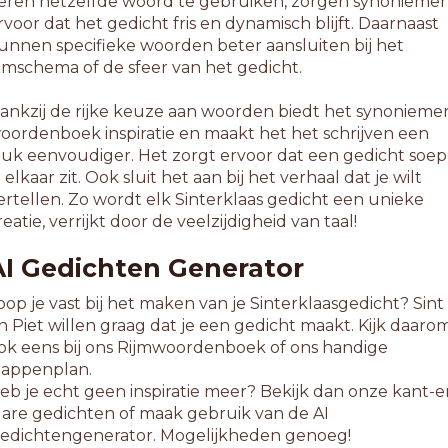
eren hetzelfde woord te gebruiken, zorgen synonieme
rvoor dat het gedicht fris en dynamisch blijft. Daarnaast
unnen specifieke woorden beter aansluiten bij het
ijmschema of de sfeer van het gedicht.
ankzij de rijke keuze aan woorden biedt het synonieme
oordenboek inspiratie en maakt het het schrijven een
tuk eenvoudiger. Het zorgt ervoor dat een gedicht soep
n elkaar zit. Ook sluit het aan bij het verhaal dat je wilt
ertellen. Zo wordt elk Sinterklaas gedicht een unieke
reatie, verrijkt door de veelzijdigheid van taal!
AI Gedichten Generator
oop je vast bij het maken van je Sinterklaasgedicht? Sint
n Piet willen graag dat je een gedicht maakt. Kijk daaro
ok eens bij ons Rijmwoordenboek of ons handige
tappenplan.
eb je echt geen inspiratie meer? Bekijk dan onze kant-e
lare gedichten of maak gebruik van de AI
edichtengenerator. Mogelijkheden genoeg!