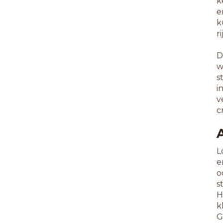
k
e
k
r
D
w
s
i
v
c
L
e
o
s
H
k
G