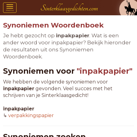
Toggle
menu
navigation
Synoniemen Woordenboek
Je hebt gezocht op
inpakpapier
. Wat is een
ander woord voor inpakpapier? Bekijk hieronder
de resultaten uit ons Synoniemen
Woordenboek.
Synoniemen voor
"inpakpapier"
We hebben de volgende synoniemen voor
inpakpapier
gevonden. Veel succes met het
schrijven van je Sinterklaasgedicht!
inpakpapier
↳
verpakkingspapier
Synoniemen zoeken