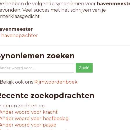
e hebben de volgende synoniemen voor
havenmeest
evonden. Veel succes met het schrijven van je
interklaasgedicht!
avenmeester
↳
havenopzichter
Synoniemen zoeken
 Bekijk ook ons
Rijmwoordenboek
Recente zoekopdrachten
nderen zochten op:
Ander woord voor
kracht
Ander woord voor
hoefbeslag
Ander woord voor
passie