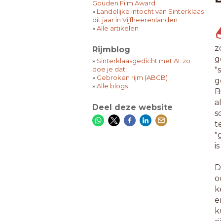
Gouden Film Award
»
Landelijke intocht van Sinterklaas
dit jaar in Vijfheerenlanden
»
Alle artikelen
z
Rijmblog
g
»
Sinterklaasgedicht met AI: zo
doe je dat!
"
»
Gebroken rijm (ABCB)
g
»
Alle blogs
B
a
Deel deze website
s
t
"
i
D
o
k
e
k