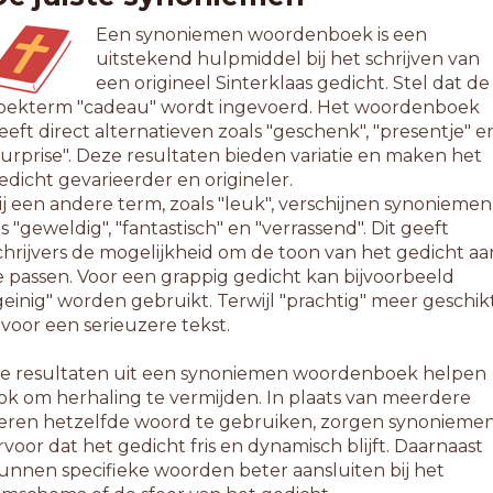
Een synoniemen woordenboek is een
uitstekend hulpmiddel bij het schrijven van
een origineel Sinterklaas gedicht. Stel dat de
oekterm "cadeau" wordt ingevoerd. Het woordenboek
eeft direct alternatieven zoals "geschenk", "presentje" e
surprise". Deze resultaten bieden variatie en maken het
edicht gevarieerder en origineler.
ij een andere term, zoals "leuk", verschijnen synoniemen
ls "geweldig", "fantastisch" en "verrassend". Dit geeft
chrijvers de mogelijkheid om de toon van het gedicht aa
e passen. Voor een grappig gedicht kan bijvoorbeeld
geinig" worden gebruikt. Terwijl "prachtig" meer geschik
s voor een serieuzere tekst.
e resultaten uit een synoniemen woordenboek helpen
ok om herhaling te vermijden. In plaats van meerdere
eren hetzelfde woord te gebruiken, zorgen synonieme
rvoor dat het gedicht fris en dynamisch blijft. Daarnaast
unnen specifieke woorden beter aansluiten bij het