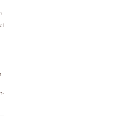
n
el
m
n-