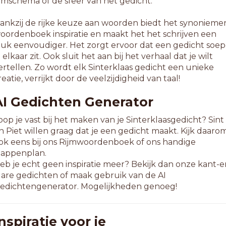
ijmschema of de sfeer van het gedicht.
ankzij de rijke keuze aan woorden biedt het synonieme
oordenboek inspiratie en maakt het het schrijven een
tuk eenvoudiger. Het zorgt ervoor dat een gedicht soep
n elkaar zit. Ook sluit het aan bij het verhaal dat je wilt
ertellen. Zo wordt elk Sinterklaas gedicht een unieke
reatie, verrijkt door de veelzijdigheid van taal!
AI Gedichten Generator
oop je vast bij het maken van je Sinterklaasgedicht? Sint
n Piet willen graag dat je een gedicht maakt. Kijk daaro
ok eens bij ons Rijmwoordenboek of ons handige
tappenplan.
eb je echt geen inspiratie meer? Bekijk dan onze kant-e
lare gedichten of maak gebruik van de AI
edichtengenerator. Mogelijkheden genoeg!
nspiratie voor je