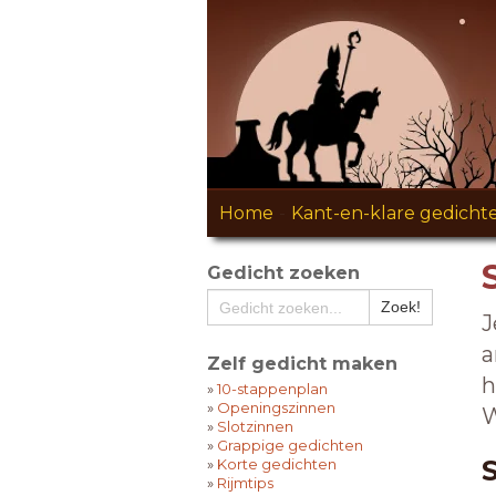
Home
-
Kant-en-klare gedicht
Gedicht zoeken
J
a
Zelf gedicht maken
h
»
10-stappenplan
»
Openingszinnen
W
»
Slotzinnen
»
Grappige gedichten
»
Korte gedichten
»
Rijmtips