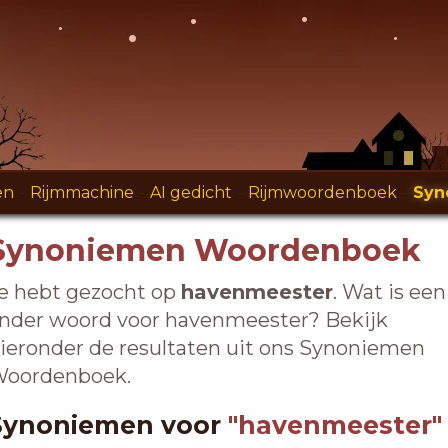
en
-
Rijmmachine
-
AI gedicht
-
Rijmwoordenboek
-
Syn
Synoniemen Woordenboek
e hebt gezocht op
havenmeester
. Wat is een
nder woord voor havenmeester? Bekijk
ieronder de resultaten uit ons Synoniemen
oordenboek.
Synoniemen voor
"havenmeester"